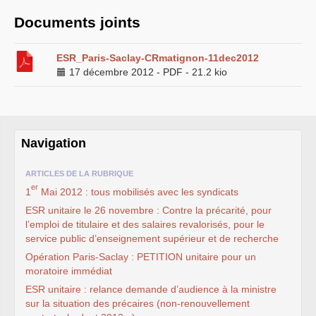
année 2021
Documents joints
année 2020
année 2019
année 2018
Année 2017
ESR_Paris-Saclay-CRmatignon-11dec2012
année 2016
17 décembre 2012
-
PDF
-
21.2 kio
année 2015
année 2014
année 2013
année 2012
année 2011
Année 2010
Navigation
Année 2009
Année 2008
Année 2007
ARTICLES DE LA RUBRIQUE
Année 2006
er
Année 2005
1
Mai 2012 : tous mobilisés avec les syndicats
LIENS SOLIDAIRES
ESR
unitaire le 26 novembre : Contre la précarité, pour
l’emploi de titulaire et des salaires revalorisés, pour le
LPR
service public d’enseignement supérieur et de recherche
Opération Paris-Saclay :
PETITION
unitaire pour un
moratoire immédiat
ESR
unitaire : relance demande d’audience à la ministre
sur la situation des précaires (non-renouvellement