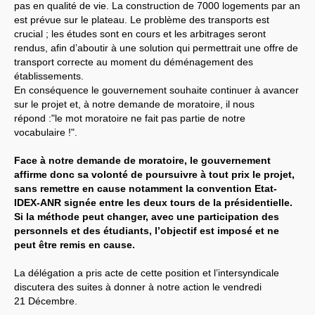
ADAS
pas en qualité de vie. La construction de 7000 logements par an
100.
CVPP
est prévue sur le plateau. Le problème des transports est
Retours sur les Comités
crucial ; les études sont en cours et les arbitrages seront
Techniques
INRAE
(jusqu’à 2022)
rendus, afin d’aboutir à une solution qui permettrait une offre de
IMAGES
transport correcte au moment du déménagement des
Université Gustave Eiffel
établissements.
Actualité
En conséquence le gouvernement souhaite continuer à avancer
Contacts à l’
IFSTTAR
Instances
sur le projet et, à notre demande de moratoire, il nous
Lettres au personnel
répond :"le mot moratoire ne fait pas partie de notre
Précaires à Eiffel
vocabulaire !".
INED
Sud-Ined en action
Sud-Ined s’engage
Face à notre demande de moratoire, le gouvernement
affirme donc sa volonté de poursuivre à tout prix le projet,
EXPRESSIONS DES SECTIONS
sans remettre en cause notamment la convention Etat-
Auvergne
IDEX
-
ANR
signée entre les deux tours de la présidentielle.
Bordeaux
Si la méthode peut changer, avec une participation des
CNRS
DR15
Instances Régionales de
personnels et des étudiants, l’objectif est imposé et ne
la Délégation Aquitaine
peut être remis en cause.
CRDPS
« Action Sociale »
(ex-
CORAS
)
La délégation a pris acte de cette position et l’intersyndicale
CRDPS
« Formation
Permanente » (ex-
CRFP
)
discutera des suites à donner à notre action le vendredi
F4SCT
(ex-
CRHSCT
)
DR
21 Décembre.
15