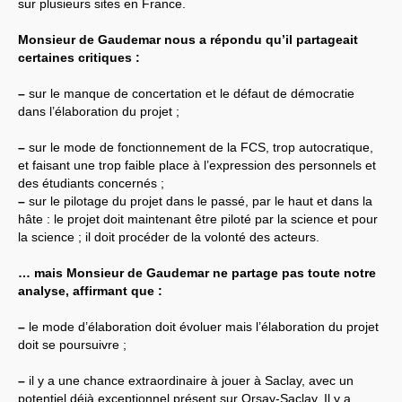
MESSAGES
SUD
A
TOUT
sur plusieurs sites en France.
LE
PERSONNEL
INRAE
Dossier néonicotinoïdes
Monsieur de Gaudemar nous a répondu qu’il partageait
NGT
: nouveaux
OGM
certaines critiques :
Panneaux
photovoltaïques
SUIVI
SUD
DES
–
sur le manque de concertation et le défaut de démocratie
INSTANCES
INRAE
dans l’élaboration du projet ;
INRAE
2030
LPR
-
HCERES
É
LECTIONS
2024
–
sur le mode de fonctionnement de la
FCS
, trop autocratique,
ELECTIONS
2022
et faisant une trop faible place à l’expression des personnels et
ELECTIONS
2020
des étudiants concernés ;
L’ancienne rubrique de la
–
sur le pilotage du projet dans le passé, par le haut et dans la
branche
INRA
L’actualité
hâte : le projet doit maintenant être piloté par la science et pour
Les instances
la science ; il doit procéder de la volonté des acteurs.
CA
CAPN
-
CCPC
… mais Monsieur de Gaudemar ne partage pas toute notre
CAPN
-
CR
CCHSCT
et CHSCTs
analyse, affirmant que :
Conseils de gestion des
départements
–
le mode d’élaboration doit évoluer mais l’élaboration du projet
CT
doit se poursuivre ;
carrière
mobilité
Dossier
OGM
–
il y a une chance extraordinaire à jouer à Saclay, avec un
Reconnaissance du
potentiel déjà exceptionnel présent sur Orsay-Saclay. Il y a