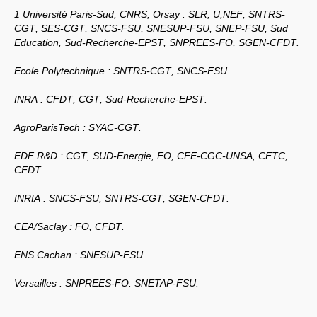
INRAE
1 Université Paris-Sud,
CNRS
, Orsay :
SLR
, U,
NEF
,
SNTRS
-
Université de Bordeaux
Ile de France
CGT
,
SES
-
CGT
,
SNCS
-
FSU
,
SNESUP
-
FSU
,
SNEP
-
FSU
, Sud
Lyon
Education, Sud-Recherche-
EPST
,
SNPREES
-
FO
,
SGEN
-
CFDT
.
Montpellier
Rennes
Ecole Polytechnique :
SNTRS
-
CGT
,
SNCS
-
FSU
.
COMMISSIONS ET RÉSEAUX
Précarité
INRA
:
CFDT
,
CGT
, Sud-Recherche-
EPST
.
Statut titulaire -
CAP
Antifascsime et
AgroParisTech :
SYAC
-
CGT
.
antiracisme
Formation permanente
Recherche Société
EDF
R&D :
CGT
,
SUD
-Energie,
FO
,
CFE
-
CGC
-
UNSA
,
CFTC
,
Ecologie
CFDT
.
Santé-travail
COVID
-19 : « Urgences,
INRIA
:
SNCS
-
FSU
,
SNTRS
-
CGT
,
SGEN
-
CFDT
.
responsabilités, vigilance
et droits »
Suivi de l’instance
F3SCT
CEA
/Saclay :
FO
,
CFDT
.
MESR
(ex
CHSCT
)
EXPRESSIONS AUTRES
ENS
Cachan :
SNESUP
-
FSU
.
Année 2026
Année 2025
Versailles :
SNPREES
-
FO
.
SNETAP
-
FSU
.
Année 2024
Année 2023
Année 2022