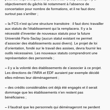
syndicat
objectivement du gâchis lié notamment à l’absence de
L’ancienne rubrique de la
branche
IRSTEA
(ex-
concertation pour nombre de formations, et il ne faut donc
Cemagref)
surtout pas s’arrêter ;
IRSTEA
, 2018
IRSTEA
, 2017
–
la
FCS
n’est qu’une structure transitoire : il faut donc travailler
IRSTEA
, 2016
IRSTEA
, 2015
aux statuts de l’établissement qui la remplacera. Il y a la
IRSTEA
, 2014
nécessité d’inventer de nouveaux statuts pour la future
IRSTEA
, 2013
Université Paris-Saclay (aucun statut existant ne permet
Cemagref -
IRSTEA
, 2012
d’associer des établissements aussi divers). Le projet de loi
Cemagref, 2011
Cemagref, 2010
d’orientation, fondé sur le travail des assises, devra fournir les
Cemagref, 2009
outils nécessaires. Les nouveaux statuts comprendront une
Cemagref, 2008
représentation des personnels ;
Mandat
CTPC
2006-2009
Archives (2003 - 2006)
Naissance, Elections
–
il y a la volonté des établissements de s’associer à ce projet.
PS
2004-2008
Les directions de l’
INRA
et
EDF
auraient par exemple décidé
CQ
2005-2008
elles-mêmes leur déménagement ;
labellisation Carnot
Budget - crédits labos
Emploi
–
des crédits considérables ont déjà été engagés et il serait
Doctorants
dommage que les établissements n’en restent pas
Stagiaires
bénéficiaires ;
GIE
Editions
Action sociale
Inclassables
–
il faudrait que les personnels qui déménageront ne perdent