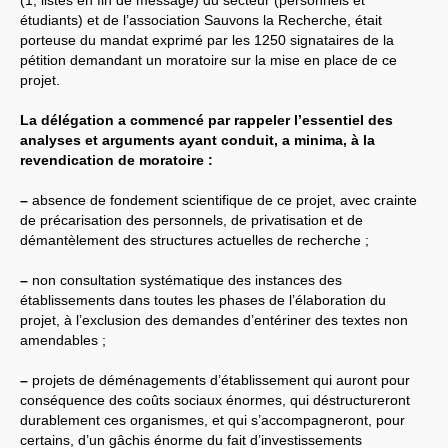
(1, listes en fin de message) du secteur (personnels et
étudiants) et de l’association Sauvons la Recherche, était
LES BRANCHES
porteuse du mandat exprimé par les 1250 signataires de la
CNRS
-
INRIA
pétition demandant un moratoire sur la mise en place de ce
Archives diverses
projet.
Archives temporaires
Affaires en cours ou pour
mémoire
La délégation a commencé par rappeler l’essentiel des
Accès aux moyens
analyses et arguments ayant conduit, a minima, à la
informatiques
revendication de moratoire :
Concours interne
DGG
Evaluation des Ingénieurs
–
absence de fondement scientifique de ce projet, avec crainte
et Techniciens
de précarisation des personnels, de privatisation et de
SIRHUS
- Dossier
démantèlement des structures actuelles de recherche ;
Carrière
Suppléments familial de
traitement
–
non consultation systématique des instances des
Plate-forme revendicative
établissements dans toutes les phases de l’élaboration du
Références, utilitaires,etc.
projet, à l’exclusion des demandes d’entériner des textes non
SUD
-
RE
au
CNRS
Instances du
CNRS
amendables ;
Archives
CA
2009
–
projets de déménagements d’établissement qui auront pour
CCP
2008
conséquence des coûts sociaux énormes, qui déstructureront
CCP
2011
CoNRS 2008
durablement ces organismes, et qui s’accompagneront, pour
CS
2010
certains, d’un gâchis énorme du fait d’investissements