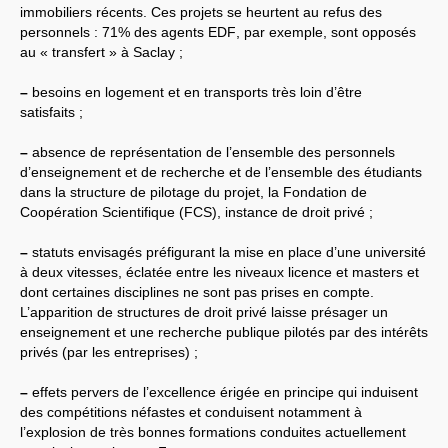
CT
2012
immobiliers récents. Ces projets se heurtent au refus des
CT
2013 - 2014
personnels : 71% des agents
EDF
, par exemple, sont opposés
C.S.
du
CNRS
2014
CA
2013
au « transfert » à Saclay ;
CAP
2005
CAP
2008
–
besoins en logement et en transports très loin d’être
CAP
2011
satisfaits ;
CNSPH
Conseil d’administration :
mandat 2017-2021
–
absence de représentation de l’ensemble des personnels
CSA
2026
d’enseignement et de recherche et de l’ensemble des étudiants
CT
2011 - 2014
dans la structure de pilotage du projet, la Fondation de
CT
2015-2018
CT
-
CAP
-
CCP2014
Coopération Scientifique (
FCS
), instance de droit privé ;
Sections du Comité
National de la Recherche
–
statuts envisagés préfigurant la mise en place d’une université
Scientifique - CoNRS
à deux vitesses, éclatée entre les niveaux licence et masters et
L’actualité de la branche
Année 2025
dont certaines disciplines ne sont pas prises en compte.
Année 2024
L’apparition de structures de droit privé laisse présager un
Année 2023
enseignement et une recherche publique pilotés par des intérêts
Année 2022
privés (par les entreprises) ;
Année 2021
Année 2020
Année 2019
–
effets pervers de l’excellence érigée en principe qui induisent
Année 2018
des compétitions néfastes et conduisent notamment à
Année 2017
l’explosion de très bonnes formations conduites actuellement
INRAE