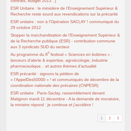
contrats, budget 2013...)
ESR
Unitaire : le ministère de l’Enseignement Supérieur &
Recherche reste sourd aux revendications sur la précarité
ESR
unitaire : non à l’Opération
SACLAY
! communiqué du
29 octobre 2012
Stopper la marchandisation de l’Enseignement Supérieur &
de la Recherche publique (
ESR
) - contribution commune
aux 3 syndicats
SUD
du secteur
e
Au programme du 8
festival « Sciences en bobines » :
lanceurs d’alerte & expertise, agroécologie, industrie
pharmaceutique... et autres thèmes d’actualité
ESR
précarité : signons la pétition de
« l’AppelDes50000 » ! et communiqués de décembre de la
coordination nationale des précaires (
CNPESR
)
ESR
unitaire : Paris-Saclay, rassemblement devant
Matignon mardi 11 décembre - A la demande de moratoire,
la ministre répond : je continue et j’accèlère !
1
2
3