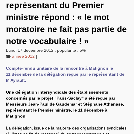
représentant du Premier
EXPRESSIONS SUD-RECH
Année 2026
ministre répond : « le mot
Année 2025
Année 2024
moratoire ne fait pas partie de
Année 2023
Motions d’actualité du
congrès 2023 à Sète
notre vocabulaire ! »
Année 2022
Année 2021
Lundi 17 décembre 2012
,
popularité : 5%
Année 2020
année 2012
|
Année 2019
Année 2018
Année 2017
Compte-rendu unitaire de la rencontre à Matignon le
Année 2016
11 décembre de la délégation reçue par le représentant de
Année 2015
M Ayrault.
année 2014
Année 2013
Année 2012
Une délégation intersyndicale des établissements
année 2011
concernés par le projet "Paris-Saclay" a été reçue par
Année 2010
Messieurs Jean-Paul de Gaudemar et Stéphane Athanase,
Année 2009
Année 2008
représentant le Premier ministre, le 11 décembre à
Année 2007
Matignon.
Année 2006
Année 2005
La délégation, issue de la majorité des organisations syndicales
Année 2004
Année 2003