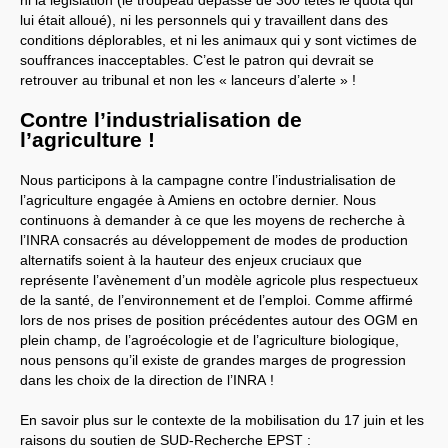
ni la législation (le troupeau dépasse de 300 têtes le quota qui
lui était alloué), ni les personnels qui y travaillent dans des
LES BRANCHES
conditions déplorables, et ni les animaux qui y sont victimes de
CNRS
-
INRIA
souffrances inacceptables. C’est le patron qui devrait se
Archives diverses
retrouver au tribunal et non les « lanceurs d’alerte » !
Archives temporaires
Affaires en cours ou pour
mémoire
Contre l’industrialisation de
Accès aux moyens
l’agriculture !
informatiques
Concours interne
DGG
Nous participons à la campagne contre l’industrialisation de
Evaluation des Ingénieurs
l’agriculture engagée à Amiens en octobre dernier. Nous
et Techniciens
continuons à demander à ce que les moyens de recherche à
SIRHUS
- Dossier
l’
INRA
consacrés au développement de modes de production
Carrière
Suppléments familial de
alternatifs soient à la hauteur des enjeux cruciaux que
traitement
représente l’avènement d’un modèle agricole plus respectueux
Plate-forme revendicative
de la santé, de l’environnement et de l’emploi. Comme affirmé
Références, utilitaires,etc.
lors de nos prises de position précédentes autour des
OGM
en
SUD
-
RE
au
CNRS
Instances du
CNRS
plein champ, de l’agroécologie et de l’agriculture biologique,
Archives
nous pensons qu’il existe de grandes marges de progression
CA
2009
dans les choix de la direction de l’
INRA
!
CCP
2008
CCP
2011
CoNRS 2008
En savoir plus sur le contexte de la mobilisation du 17 juin et les
CS
2010
raisons du soutien de
SUD
-Recherche
EPST
: