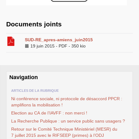
MESSAGES
SUD
A
TOUT
LE
PERSONNEL
INRAE
Dossier néonicotinoïdes
NGT
: nouveaux
OGM
Panneaux
Documents joints
photovoltaïques
SUIVI
SUD
DES
INSTANCES
INRAE
SUD
-RE_apres-amiens_juin2015
INRAE
2030
LPR
-
HCERES
19 juin 2015
-
PDF
-
350 kio
É
LECTIONS
2024
ELECTIONS
2022
ELECTIONS
2020
L’ancienne rubrique de la
branche
INRA
L’actualité
Navigation
Les instances
CA
CAPN
-
CCPC
ARTICLES DE LA RUBRIQUE
CAPN
-
CR
Ni conférence sociale, ni protocole de désaccord
PPCR
:
CCHSCT
et CHSCTs
Conseils de gestion des
amplifions la mobilisation !
départements
Election au
CA
de l’
IAVFF
: non merci !
CT
carrière
La Recherche Publique : un service public sans usagers ?
mobilité
Retour sur le Comité Technique Ministériel (
MESR
) du
Dossier
OGM
Reconnaissance du
7 juillet 2015 avec le
RIFSEEP
(primes) à l’
ODJ