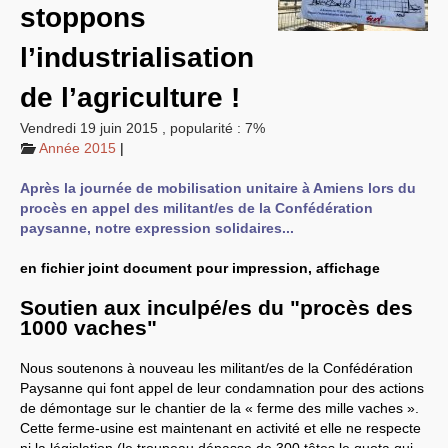
stoppons
EXPRESSIONS SUD-RECH
Année 2026
l’industrialisation
Année 2025
Année 2024
de l’agriculture !
Année 2023
Motions d’actualité du
congrès 2023 à Sète
Vendredi 19 juin 2015
,
popularité : 7%
Année 2022
Année 2015
|
Année 2021
Année 2020
Après la journée de mobilisation unitaire à Amiens lors du
Année 2019
Année 2018
procès en appel des militant/es de la Confédération
Année 2017
paysanne, notre expression solidaires...
Année 2016
Année 2015
en fichier joint document pour impression, affichage
année 2014
Année 2013
Année 2012
Soutien aux inculpé/es du "procès des
année 2011
1000 vaches"
Année 2010
Année 2009
Année 2008
Nous soutenons à nouveau les militant/es de la Confédération
Année 2007
Paysanne qui font appel de leur condamnation pour des actions
Année 2006
de démontage sur le chantier de la « ferme des mille vaches ».
Année 2005
Cette ferme-usine est maintenant en activité et elle ne respecte
Année 2004
Année 2003