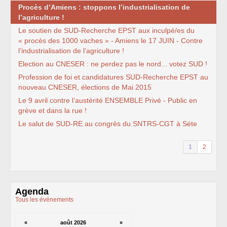
syndicat
Procès d’Amiens : stoppons l’industrialisation de
L’ancienne rubrique de la
branche
IRSTEA
(ex-
l’agriculture !
Cemagref)
Le soutien de
SUD
-Recherche
EPST
aux inculpé/es du
IRSTEA
, 2018
« procès des 1000 vaches » - Amiens le 17
JUIN
- Contre
IRSTEA
, 2017
IRSTEA
, 2016
l’industrialisation de l’agriculture !
IRSTEA
, 2015
Election au
CNESER
: ne perdez pas le nord... votez
SUD
!
IRSTEA
, 2014
IRSTEA
, 2013
Profession de foi et candidatures
SUD
-Recherche
EPST
au
Cemagref -
IRSTEA
, 2012
nouveau
CNESER
, élections de Mai 2015
Cemagref, 2011
Cemagref, 2010
Le 9 avril contre l’austérité
ENSEMBLE
Privé - Public en
Cemagref, 2009
grève et dans la rue !
Cemagref, 2008
Mandat
CTPC
2006-2009
Le salut de
SUD
-
RE
au congrès du
SNTRS
-
CGT
à Séte
Archives (2003 - 2006)
Naissance, Elections
PS
2004-2008
1
2
CQ
2005-2008
labellisation Carnot
Budget - crédits labos
Emploi
Doctorants
Agenda
Stagiaires
Tous les événements
GIE
Editions
Action sociale
Inclassables
«
août 2026
»