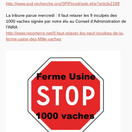
CT
2012
http://www.sud-recherche.org/SPIPprod/spip.php?article2188
CT
2013 - 2014
C.S.
du
CNRS
2014
CA
2013
La tribune parue mercredi : Il faut relaxer les 9 inculpés des
CAP
2005
1000 vaches signée par notre élu au Conseil d’Administration de
CAP
2008
l’
INRA
:
CAP
2011
http://www.reporterre.net/Il-faut-relaxer-les-neuf-inculpes-de-la-
CNSPH
Conseil d’administration :
ferme-usine-des-Mille-vaches
mandat 2017-2021
CSA
2026
CT
2011 - 2014
CT
2015-2018
CT
-
CAP
-
CCP2014
Sections du Comité
National de la Recherche
Scientifique - CoNRS
L’actualité de la branche
Année 2025
Année 2024
Année 2023
Année 2022
Année 2021
Année 2020
Année 2019
Année 2018
Année 2017
INRAE