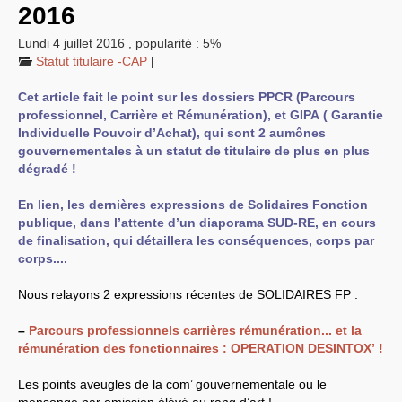
2016
EXPRESSIONS SUD-RECH
Année 2026
Lundi 4 juillet 2016
,
popularité : 5%
Année 2025
Statut titulaire -
CAP
|
Année 2024
Année 2023
Cet article fait le point sur les dossiers
PPCR
(Parcours
Motions d’actualité du
congrès 2023 à Sète
professionnel, Carrière et Rémunération), et
GIPA
( Garantie
Année 2022
Individuelle Pouvoir d’Achat), qui sont 2 aumônes
Année 2021
gouvernementales à un statut de titulaire de plus en plus
Année 2020
dégradé !
Année 2019
Année 2018
Année 2017
En lien, les dernières expressions de Solidaires Fonction
Année 2016
publique, dans l’attente d’un diaporama
SUD
-
RE
, en cours
Année 2015
de finalisation, qui détaillera les conséquences, corps par
année 2014
Année 2013
corps....
Année 2012
année 2011
Nous relayons 2 expressions récentes de
SOLIDAIRES
FP
:
Année 2010
Année 2009
Année 2008
–
Parcours professionnels carrières rémunération... et la
Année 2007
rémunération des fonctionnaires :
OPERATION
DESINTOX
’ !
Année 2006
Année 2005
Les points aveugles de la com’ gouvernementale ou le
Année 2004
Année 2003