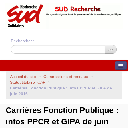
Rechercher :
>>
QUI SOMMES-NOUS ?
Accueil du site
>
Commissions et réseaux
>
Statut titulaire -
CAP
>
Nos valeurs
Carrières Fonction Publique : infos
PPCR
et
GIPA
de
Statuts du syndicat
Statuts et charte
juin 2016
financière
Bilans financiers annuels
Orientations du syndicat
Carrières Fonction Publique :
Union Syndicale
Solidaires
infos
PPCR
et
GIPA
de juin
ADHÉSION ET CONTACTS