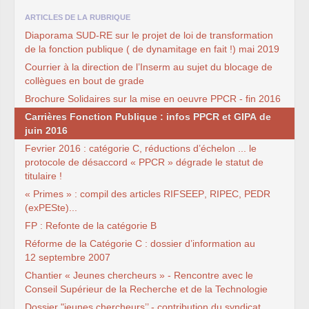
CT
2012
CT
2013 - 2014
ARTICLES DE LA RUBRIQUE
C.S.
du
CNRS
2014
CA
2013
Diaporama
SUD
-
RE
sur le projet de loi de transformation
CAP
2005
de la fonction publique ( de dynamitage en fait !) mai 2019
CAP
2008
Courrier à la direction de l’Inserm au sujet du blocage de
CAP
2011
CNSPH
collègues en bout de grade
Conseil d’administration :
Brochure Solidaires sur la mise en oeuvre
PPCR
- fin 2016
mandat 2017-2021
CSA
2026
Carrières Fonction Publique : infos
PPCR
et
GIPA
de
CT
2011 - 2014
juin 2016
CT
2015-2018
CT
-
CAP
-
CCP2014
Fevrier 2016 : catégorie C, réductions d’échelon ... le
Sections du Comité
protocole de désaccord «
PPCR
» dégrade le statut de
National de la Recherche
titulaire !
Scientifique - CoNRS
L’actualité de la branche
« Primes » : compil des articles
RIFSEEP
,
RIPEC
,
PEDR
Année 2025
(exPESte)...
Année 2024
Année 2023
FP
: Refonte de la catégorie B
Année 2022
Réforme de la Catégorie C : dossier d’information au
Année 2021
Année 2020
12 septembre 2007
Année 2019
Chantier « Jeunes chercheurs » - Rencontre avec le
Année 2018
Année 2017
Conseil Supérieur de la Recherche et de la Technologie
INRAE
Dossier "jeunes chercheurs’’ - contribution du syndicat