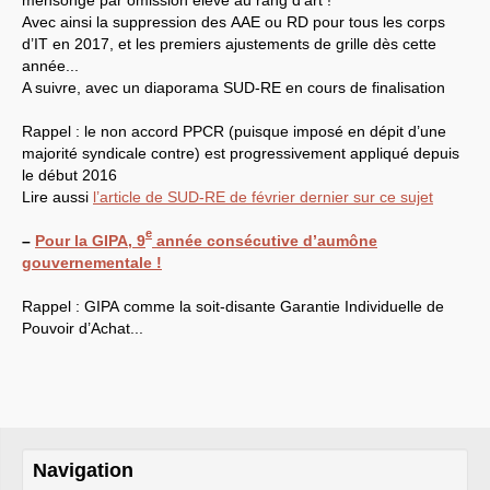
mensonge par omission élévé au rang d’art !
Avec ainsi la suppression des
AAE
ou
RD
pour tous les corps
LES BRANCHES
d’
IT
en 2017, et les premiers ajustements de grille dès cette
CNRS
-
INRIA
année...
Archives diverses
A suivre, avec un diaporama
SUD
-
RE
en cours de finalisation
Archives temporaires
Affaires en cours ou pour
mémoire
Rappel : le non accord
PPCR
(puisque imposé en dépit d’une
Accès aux moyens
majorité syndicale contre) est progressivement appliqué depuis
informatiques
le début 2016
Concours interne
DGG
Lire aussi
l’article de
SUD
-
RE
de février dernier sur ce sujet
Evaluation des Ingénieurs
et Techniciens
e
–
Pour la
GIPA
, 9
année consécutive d’aumône
SIRHUS
- Dossier
gouvernementale !
Carrière
Suppléments familial de
traitement
Rappel :
GIPA
comme la soit-disante Garantie Individuelle de
Plate-forme revendicative
Pouvoir d’Achat...
Références, utilitaires,etc.
SUD
-
RE
au
CNRS
Instances du
CNRS
Archives
CA
2009
CCP
2008
CCP
2011
CoNRS 2008
Navigation
CS
2010