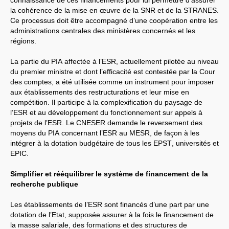
connaissance de ces financements pour lui permettre d’assurer
INRAE
la cohérence de la mise en œuvre de la
SNR
et de la
STRANES
.
Université de Bordeaux
Ile de France
Ce processus doit être accompagné d’une coopération entre les
Lyon
administrations centrales des ministères concernés et les
Montpellier
régions.
Rennes
COMMISSIONS ET RÉSEAUX
La partie du
PIA
affectée à l’
ESR
, actuellement pilotée au niveau
Précarité
du premier ministre et dont l’efficacité est contestée par la Cour
Statut titulaire -
CAP
des comptes, a été utilisée comme un instrument pour imposer
Antifascsime et
aux établissements des restructurations et leur mise en
antiracisme
compétition. Il participe à la complexification du paysage de
Formation permanente
Recherche Société
l’
ESR
et au développement du fonctionnement sur appels à
Ecologie
projets de l’
ESR
. Le
CNESER
demande le reversement des
Santé-travail
moyens du
PIA
concernant l’
ESR
au
MESR
, de façon à les
COVID
-19 : « Urgences,
intégrer à la dotation budgétaire de tous les
EPST
, universités et
responsabilités, vigilance
et droits »
EPIC
.
Suivi de l’instance
F3SCT
MESR
(ex
CHSCT
)
Simplifier et rééquilibrer le système de financement de la
EXPRESSIONS AUTRES
recherche publique
Année 2026
Année 2025
Les établissements de l’
ESR
sont financés d’une part par une
Année 2024
dotation de l’Etat, supposée assurer à la fois le financement de
Année 2023
la masse salariale, des formations et des structures de
Année 2022