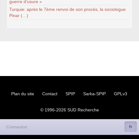
guerre d’usure »
Turquie: après le 7ème renvoi de son procès, la sociologue
Pinar (…)
Plan du site
Contact
SPIP
Sarka-SPIP
GPLv3
© 1996-2026
SUD
Recherche
fr
Connexion