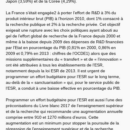
MESSAGES
SUD
A
TOUT
Japon (3,59%) et de la Corée (4,29%).
LE
PERSONNEL
INRAE
Dossier néonicotinoïdes
La France s’était engagée2 à porter l’effort de R&D à 3% du
NGT
: nouveaux
OGM
produit intérieur brut (
PIB
) à l’horizon 2010, dont 1% consacré à
Panneaux
photovoltaïques
la recherche publique et 2% à la recherche privée. Cet objectif
SUIVI
SUD
DES
exigeait une rupture avec les choix politiques ayant abouti au
INSTANCES
INRAE
gel de l’effort global de recherche de la France depuis 2000 et
INRAE
2030
même à la baisse depuis 2009 des dépenses de R&D financées
LPR
-
HCERES
É
LECTIONS
2024
par l’Etat en pourcentage du
PIB
(0,81% en 2000, 0,86% en
ELECTIONS
2022
2009 et 0,79% en 2013 : chiffres de l’
OCDE1
) alors que des
ELECTIONS
2020
missions supplémentaires du « transfert » et de « l’innovation »
L’ancienne rubrique de la
ont été attribuées à tous les établissements de l’
ESR
,
branche
INRA
L’actualité
notamment depuis la loi
ESR
de 2013. Il est urgent de
Les instances
programmer un effort budgétaire pour l’
ESR
sur le long terme,
CA
au-delà de la « sanctuarisation » qui, pour le service public de
CAPN
-
CCPC
l’
ESR
, a conduit à une baisse effective en pourcentage du
PIB
.
CAPN
-
CR
CCHSCT
et CHSCTs
Conseils de gestion des
Programmer un effort budgétaire pour l’
ESR
est aussi l’une des
départements
préconisations du Livre blanc 2017 de l’enseignement supérieur
CT
et de la recherche qui recommande une augmentation annuelle
carrière
mobilité
comprise entre 910 et 1270 millions d’euros. Cette
Dossier
OGM
augmentation est un minimum pour stopper la poursuite de la
Reconnaissance du
régression de l’enseignement supérieur et de la recherche.