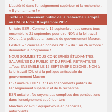
L’austérité dans l’enseignement supérieur et la recherche :
« Il y en a marre ! »
Texte « Financement public de la recherche » adopté
au
CNESER
du 18 septembre 2017
Unitaire
ESR
: Comme le 12 septembre nous serons tous
ensemble le 21 septembre pour dire
NON
à la loi travail
XXL
et à la politique antisociale du gouvernement Macron.
Festival « Sciences en bobines 2017 » du 1 au 26 octobre :
demandez le programme !
NOUS
SOMMES
TOUS
CONCERN
ÉS É
TUDIANT
/
ES
,
SALARI
É/
ES
DU
PUBLIC
ET
DU
PRIV
É,
RETRAITE
/ÉS
...Tous
ENSEMBLE
LE
12
SEPTEMBRE
DISONS
:
NON
à
la loi travail
XXL
et à la politique antisociale du
gouvernement Macron
ESR
unitaire
CNESER
: Les financements publics de
l’enseignement supérieur et de la recherche.
ESR
unitaire : Ne soyons pas complices des persécutions
dans l’enseignement supérieur turc
Marches 22 avril : équipez-vous en pancartes,
autocollants...