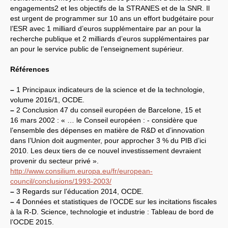
engagements2 et les objectifs de la
STRANES
et de la
SNR
. Il
est urgent de programmer sur 10 ans un effort budgétaire pour
l’
ESR
avec 1 milliard d’euros supplémentaire par an pour la
recherche publique et 2 milliards d’euros supplémentaires par
an pour le service public de l’enseignement supérieur.
Références
–
1 Principaux indicateurs de la science et de la technologie,
volume 2016/1,
OCDE
.
–
2 Conclusion 47 du conseil européen de Barcelone, 15 et
16 mars 2002 : « … le Conseil européen : - considère que
l’ensemble des dépenses en matière de R&D et d’innovation
dans l’Union doit augmenter, pour approcher 3 % du
PIB
d’ici
2010. Les deux tiers de ce nouvel investissement devraient
provenir du secteur privé ».
http://www.consilium.europa.eu/fr/european-
council/conclusions/1993-2003/
–
3 Regards sur l’éducation 2014,
OCDE
.
–
4 Données et statistiques de l’
OCDE
sur les incitations fiscales
à la R-D. Science, technologie et industrie : Tableau de bord de
l’
OCDE
2015.