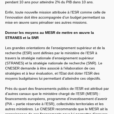
ADAS
pendant 10 ans pour atteindre 2% du
PIB
dans 10 ans.
100.
CVPP
Retours sur les Comités
Enfin, toute nouvelle mission attribuée à l’
ESR
comme celle de
Techniques
INRAE
(jusqu’à 2022)
l’innovation doit être accompagnée d’un budget permettant sa
IMAGES
mise en œuvre sans pénaliser ses autres missions.
Université Gustave Eiffel
Actualité
Donner les moyens au
MESR
de mettre en œuvre la
Contacts à l’
IFSTTAR
Instances
STRANES
et la
SNR
Lettres au personnel
Précaires à Eiffel
Les grandes orientations de l’enseignement supérieur et de la
INED
recherche (
ESR
) sont définies par le ministère de l’
ESR
à
Sud-Ined en action
Sud-Ined s’engage
travers la stratégie nationale d’enseignement supérieur
(
STRANES
) et la stratégie nationale de recherche (
SNR
). Le
EXPRESSIONS DES SECTIONS
CNESER
demande à être associé à l’élaboration de ces
Auvergne
stratégies et à leur évaluation, et l’Etat doit doter l’
ESR
des
Bordeaux
moyens budgétaires lui permettant d’atteindre ces objectifs.
CNRS
DR15
Instances Régionales de
la Délégation Aquitaine
Près du quart des financements publics de l’
ESR
est attribué par
CRDPS
« Action Sociale »
d’autres canaux que le ministère chargé de l’
ESR
(
MESR
) :
(ex-
CORAS
)
financements européens, programme d’investissement d’avenir
CRDPS
« Formation
Permanente » (ex-
CRFP
)
(
PIA
– partie réservée à l’
ESR
), collectivités territoriales et les
F4SCT
(ex-
CRHSCT
)
DR
autres ministères. Le
CNESER
recommande que le
MESR
ait la
15