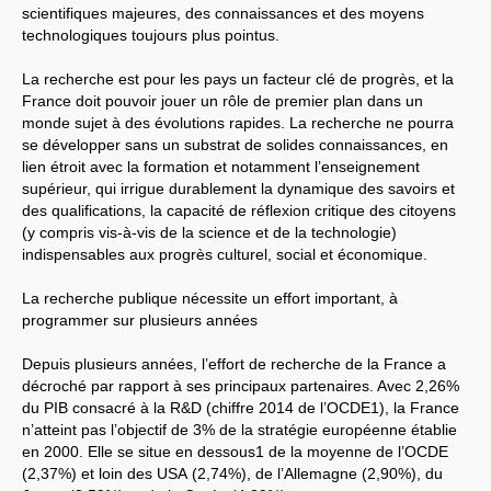
CT
2012
scientifiques majeures, des connaissances et des moyens
CT
2013 - 2014
technologiques toujours plus pointus.
C.S.
du
CNRS
2014
CA
2013
CAP
2005
La recherche est pour les pays un facteur clé de progrès, et la
CAP
2008
France doit pouvoir jouer un rôle de premier plan dans un
CAP
2011
monde sujet à des évolutions rapides. La recherche ne pourra
CNSPH
Conseil d’administration :
se développer sans un substrat de solides connaissances, en
mandat 2017-2021
lien étroit avec la formation et notamment l’enseignement
CSA
2026
supérieur, qui irrigue durablement la dynamique des savoirs et
CT
2011 - 2014
des qualifications, la capacité de réflexion critique des citoyens
CT
2015-2018
CT
-
CAP
-
CCP2014
(y compris vis-à-vis de la science et de la technologie)
Sections du Comité
indispensables aux progrès culturel, social et économique.
National de la Recherche
Scientifique - CoNRS
La recherche publique nécessite un effort important, à
L’actualité de la branche
Année 2025
programmer sur plusieurs années
Année 2024
Année 2023
Depuis plusieurs années, l’effort de recherche de la France a
Année 2022
décroché par rapport à ses principaux partenaires. Avec 2,26%
Année 2021
Année 2020
du
PIB
consacré à la R&D (chiffre 2014 de l’
OCDE1
), la France
Année 2019
n’atteint pas l’objectif de 3% de la stratégie européenne établie
Année 2018
en 2000. Elle se situe en dessous1 de la moyenne de l’
OCDE
Année 2017
(2,37%) et loin des
USA
(2,74%), de l’Allemagne (2,90%), du
INRAE