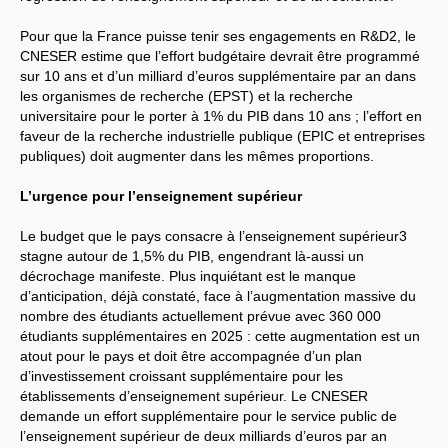
syndicat
L’ancienne rubrique de la
branche
IRSTEA
(ex-
Pour que la France puisse tenir ses engagements en R&D2, le
Cemagref)
CNESER
estime que l’effort budgétaire devrait être programmé
IRSTEA
, 2018
sur 10 ans et d’un milliard d’euros supplémentaire par an dans
IRSTEA
, 2017
les organismes de recherche (
EPST
) et la recherche
IRSTEA
, 2016
IRSTEA
, 2015
universitaire pour le porter à 1% du
PIB
dans 10 ans ; l’effort en
IRSTEA
, 2014
faveur de la recherche industrielle publique (
EPIC
et entreprises
IRSTEA
, 2013
publiques) doit augmenter dans les mêmes proportions.
Cemagref -
IRSTEA
, 2012
Cemagref, 2011
Cemagref, 2010
L’urgence pour l’enseignement supérieur
Cemagref, 2009
Cemagref, 2008
Le budget que le pays consacre à l’enseignement supérieur3
Mandat
CTPC
2006-2009
stagne autour de 1,5% du
PIB
, engendrant là-aussi un
Archives (2003 - 2006)
Naissance, Elections
décrochage manifeste. Plus inquiétant est le manque
PS
2004-2008
d’anticipation, déjà constaté, face à l’augmentation massive du
CQ
2005-2008
nombre des étudiants actuellement prévue avec 360 000
labellisation Carnot
étudiants supplémentaires en 2025 : cette augmentation est un
Budget - crédits labos
Emploi
atout pour le pays et doit être accompagnée d’un plan
Doctorants
d’investissement croissant supplémentaire pour les
Stagiaires
établissements d’enseignement supérieur. Le
CNESER
GIE
Editions
demande un effort supplémentaire pour le service public de
Action sociale
Inclassables
l’enseignement supérieur de deux milliards d’euros par an