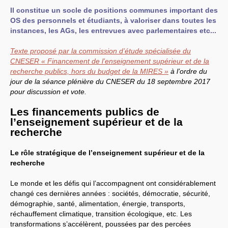
Il constitue un socle de positions communes important des
LES BRANCHES
OS
des personnels et étudiants, à valoriser dans toutes les
CNRS
-
INRIA
instances, les AGs, les entrevues avec parlementaires etc...
Archives diverses
Archives temporaires
Affaires en cours ou pour
Texte proposé par la commission d’étude spécialisée du
mémoire
CNESER
« Financement de l’enseignement supérieur et de la
Accès aux moyens
recherche publics, hors du budget de la
MIRES
»
à l’ordre du
informatiques
jour de la séance plénière du
CNESER
du 18 septembre 2017
Concours interne
DGG
pour discussion et vote.
Evaluation des Ingénieurs
et Techniciens
Les financements publics de
SIRHUS
- Dossier
l’enseignement supérieur et de la
Carrière
recherche
Suppléments familial de
traitement
Plate-forme revendicative
Le rôle stratégique de l’enseignement supérieur et de la
Références, utilitaires,etc.
recherche
SUD
-
RE
au
CNRS
Instances du
CNRS
Archives
Le monde et les défis qui l’accompagnent ont considérablement
CA
2009
changé ces dernières années : sociétés, démocratie, sécurité,
CCP
2008
démographie, santé, alimentation, énergie, transports,
CCP
2011
CoNRS 2008
réchauffement climatique, transition écologique, etc. Les
CS
2010
transformations s’accélèrent, poussées par des percées