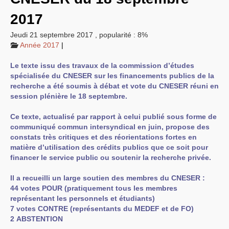
EXPRESSIONS SUD-RECH
2017
Année 2026
Année 2025
Jeudi 21 septembre 2017
,
popularité : 8%
Année 2024
Année 2017
|
Année 2023
Motions d’actualité du
congrès 2023 à Sète
Le texte issu des travaux de la commission d’études
Année 2022
spécialisée du
CNESER
sur les financements publics de la
Année 2021
recherche a été soumis à débat et vote du
CNESER
réuni en
Année 2020
session plénière le 18 septembre.
Année 2019
Année 2018
Année 2017
Ce texte, actualisé par rapport à celui publié sous forme de
Année 2016
communiqué commun intersyndical en juin, propose des
Année 2015
constats très critiques et des réorientations fortes en
année 2014
Année 2013
matière d’utilisation des crédits publics que ce soit pour
Année 2012
financer le service public ou soutenir la recherche privée.
année 2011
Année 2010
Il a recueilli un large soutien des membres du
CNESER
:
Année 2009
Année 2008
44 votes
POUR
(pratiquement tous les membres
Année 2007
représentant les personnels et étudiants)
Année 2006
7 votes
CONTRE
(représentants du
MEDEF
et de
FO
)
Année 2005
2
ABSTENTION
Année 2004
Année 2003