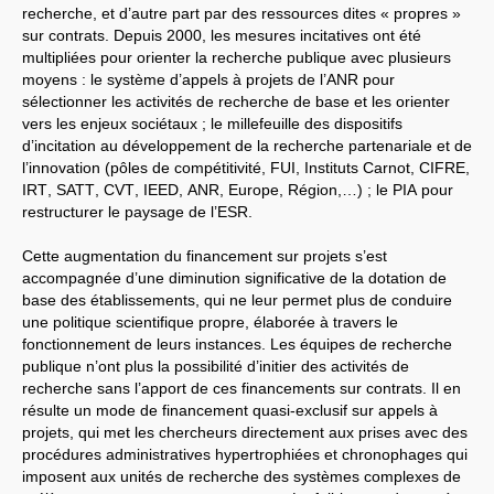
recherche, et d’autre part par des ressources dites « propres »
année 2021
année 2020
sur contrats. Depuis 2000, les mesures incitatives ont été
année 2019
multipliées pour orienter la recherche publique avec plusieurs
année 2018
moyens : le système d’appels à projets de l’
ANR
pour
Année 2017
sélectionner les activités de recherche de base et les orienter
année 2016
année 2015
vers les enjeux sociétaux ; le millefeuille des dispositifs
année 2014
d’incitation au développement de la recherche partenariale et de
année 2013
l’innovation (pôles de compétitivité,
FUI
, Instituts Carnot,
CIFRE
,
année 2012
IRT
,
SATT
,
CVT
,
IEED
,
ANR
, Europe, Région,…) ; le
PIA
pour
année 2011
Année 2010
restructurer le paysage de l’
ESR
.
Année 2009
Année 2008
Cette augmentation du financement sur projets s’est
Année 2007
accompagnée d’une diminution significative de la dotation de
Année 2006
Année 2005
base des établissements, qui ne leur permet plus de conduire
une politique scientifique propre, élaborée à travers le
LIENS SOLIDAIRES
fonctionnement de leurs instances. Les équipes de recherche
LPR
publique n’ont plus la possibilité d’initier des activités de
recherche sans l’apport de ces financements sur contrats. Il en
résulte un mode de financement quasi-exclusif sur appels à
projets, qui met les chercheurs directement aux prises avec des
procédures administratives hypertrophiées et chronophages qui
imposent aux unités de recherche des systèmes complexes de