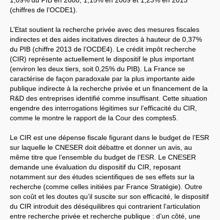
1,09% du
PIB
en 2000, 1,15% en 2009 et 1,23% en 2013
(chiffres de l’
OCDE1
).
L’Etat soutient la recherche privée avec des mesures fiscales
indirectes et des aides incitatives directes à hauteur de 0,37%
du
PIB
(chiffre 2013 de l’
OCDE4
). Le crédit impôt recherche
(
CIR
) représente actuellement le dispositif le plus important
(environ les deux tiers, soit 0,25% du
PIB
). La France se
caractérise de façon paradoxale par la plus importante aide
publique indirecte à la recherche privée et un financement de la
R&D des entreprises identifié comme insuffisant. Cette situation
engendre des interrogations légitimes sur l’efficacité du
CIR
,
comme le montre le rapport de la Cour des comptes5.
Le
CIR
est une dépense fiscale figurant dans le budget de l’
ESR
sur laquelle le
CNESER
doit débattre et donner un avis, au
même titre que l’ensemble du budget de l’
ESR
. Le
CNESER
demande une évaluation du dispositif du
CIR
, reposant
notamment sur des études scientifiques de ses effets sur la
recherche (comme celles initiées par France Stratégie). Outre
son coût et les doutes qu’il suscite sur son efficacité, le dispositif
du
CIR
introduit des déséquilibres qui contrarient l’articulation
entre recherche privée et recherche publique : d’un côté, une