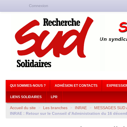
Connexion
QUI SOMMES-NOUS ?
ADHÉSION ET CONTACTS
EXPRESSIO
LIENS SOLIDAIRES
LPR
Accueil du site
>
Les branches
>
INRAE
>
MESSAGES
SUD
INRAE
: Retour sur le Conseil d’Administration du 16 décem