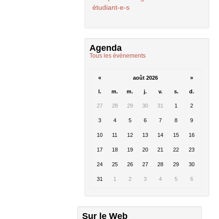
étudiant-e-s
Agenda
Tous les événements
«
août 2026
»
l.
m.
m.
j.
v.
s.
d.
27
28
29
30
31
1
2
3
4
5
6
7
8
9
10
11
12
13
14
15
16
17
18
19
20
21
22
23
24
25
26
27
28
29
30
31
1
2
3
4
5
6
Sur le Web