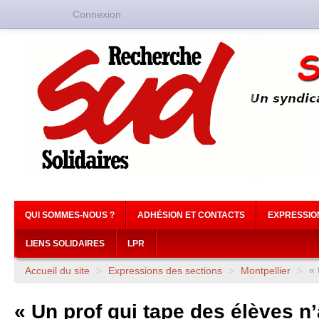
Connexion
QUI SOMMES-NOUS ?
ADHÉSION ET CONTACTS
EXPRESSIO
LIENS SOLIDAIRES
LPR
Accueil du site
>
Expressions des sections
>
Montpellier
>
« 
« Un prof qui tape des élèves n