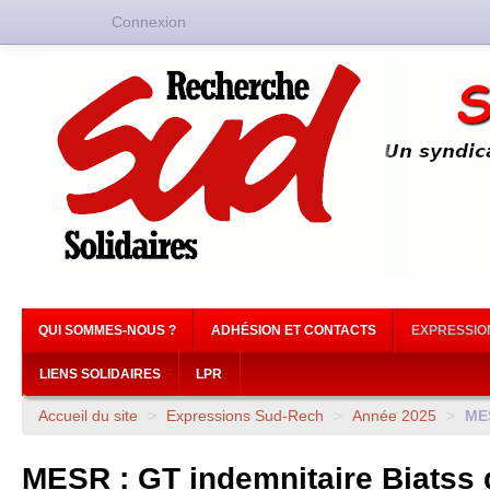
Connexion
QUI SOMMES-NOUS ?
ADHÉSION ET CONTACTS
EXPRESSIO
LIENS SOLIDAIRES
LPR
Accueil du site
>
Expressions Sud-Rech
>
Année 2025
>
ME
MESR
:
GT
indemnitaire Biatss d