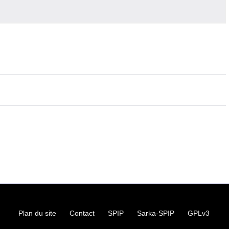
Plan du site
Contact
SPIP
Sarka-SPIP
GPLv3