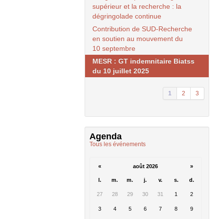
supérieur et la recherche : la
dégringolade continue
Contribution de
SUD
-Recherche
en soutien au mouvement du
10 septembre
MESR
:
GT
indemnitaire Biatss
du 10 juillet 2025
1
2
3
Agenda
Tous les événements
«
août 2026
»
l.
m.
m.
j.
v.
s.
d.
27
28
29
30
31
1
2
3
4
5
6
7
8
9