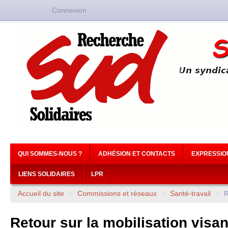
Connexion
QUI SOMMES-NOUS ?
ADHÉSION ET CONTACTS
EXPRESSIO
LIENS SOLIDAIRES
LPR
Accueil du site
>
Commissions et réseaux
>
Santé-travail
>
R
Retour sur la mobilisation visan