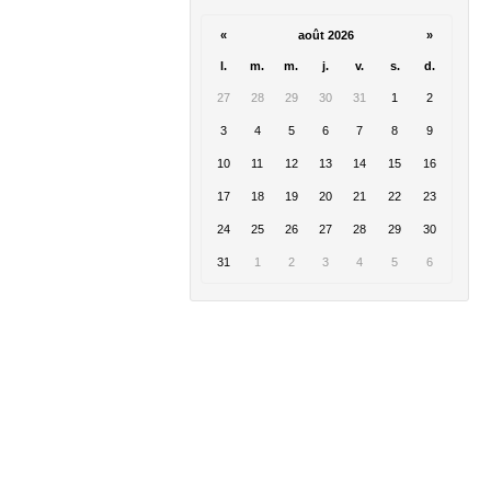
«
août 2026
»
l.
m.
m.
j.
v.
s.
d.
27
28
29
30
31
1
2
3
4
5
6
7
8
9
10
11
12
13
14
15
16
17
18
19
20
21
22
23
24
25
26
27
28
29
30
31
1
2
3
4
5
6