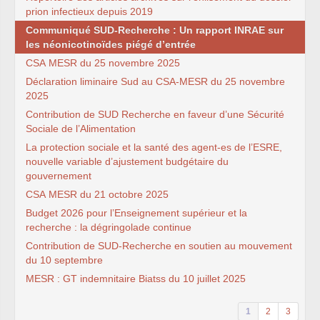
syndicat
prion infectieux depuis 2019
L’ancienne rubrique de la
branche
IRSTEA
(ex-
Communiqué
SUD
-Recherche : Un rapport
INRAE
sur
Cemagref)
les néonicotinoïdes piégé d’entrée
IRSTEA
, 2018
IRSTEA
, 2017
CSA
MESR
du 25 novembre 2025
IRSTEA
, 2016
Déclaration liminaire Sud au
IRSTEA
, 2015
CSA
-
MESR
du 25 novembre
IRSTEA
, 2014
2025
IRSTEA
, 2013
Contribution de
SUD
Recherche en faveur d’une Sécurité
Cemagref -
IRSTEA
, 2012
Cemagref, 2011
Sociale de l’Alimentation
Cemagref, 2010
La protection sociale et la santé des agent-es de l’
ESRE
,
Cemagref, 2009
nouvelle variable d’ajustement budgétaire du
Cemagref, 2008
Mandat
CTPC
2006-2009
gouvernement
Archives (2003 - 2006)
CSA
MESR
du 21 octobre 2025
Naissance, Elections
PS
2004-2008
Budget 2026 pour l’Enseignement supérieur et la
CQ
2005-2008
recherche : la dégringolade continue
labellisation Carnot
Budget - crédits labos
Contribution de
SUD
-Recherche en soutien au mouvement
Emploi
du 10 septembre
Doctorants
Stagiaires
MESR
:
GT
indemnitaire Biatss du 10 juillet 2025
GIE
Editions
Action sociale
Inclassables
1
2
3