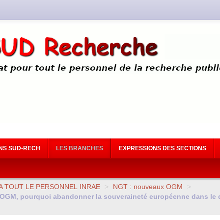
NS SUD-RECH
LES BRANCHES
EXPRESSIONS DES SECTIONS
A
TOUT
LE
PERSONNEL
INRAE
>
NGT
: nouveaux
OGM
>
OGM
, pourquoi abandonner la souveraineté européenne dans le d