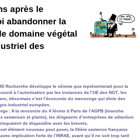
ns après le
oi abandonner la
le domaine végétal
ustriel des
UD
Recherche développe le séisme que représenterait pour la
ocié à l’autorisation par les instances de l’
UE
des
NGT
, les
 ans, désormais c’est l’économie du mensonge qui dicte des
gro-industriel européen.
ge : A la rencontre du 4 février à Paris de l’
AGPB
(branche
s semences et plants), les dirigeants d’entreprises de sélection
s risquaient de disparaître avec les brevets.
, cet élément nouveau peut peser, la filière semence française
ec implication forte de l’
INRAE
, avant qu’il ne soit trop tard