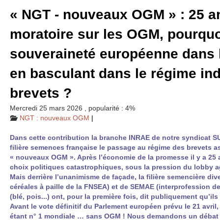
«
NGT
- nouveaux
OGM
» : 25 a
moratoire sur les
OGM
, pourqu
souveraineté européenne dans 
en basculant dans le régime ind
brevets ?
Mercredi 25 mars 2026
,
popularité : 4%
NGT
: nouveaux
OGM
|
Dans cette contribution la branche
INRAE
de notre syndicat
S
filière semences française le passage au régime des brevets ass
« nouveaux
OGM
». Après l’économie de la promesse il y a 25
choix politiques catastrophiques, sous la pression du lobby a
Mais derrière l’unanimisme de façade, la filière semencière diver
céréales à paille de la
FNSEA
) et de
SEMAE
(interprofession de
(blé, pois...) ont, pour la première fois, dit publiquement qu’il
Avant le vote définitif du Parlement européen prévu le 21 avril
étant n° 1 mondiale … sans
OGM
! Nous demandons un débat av