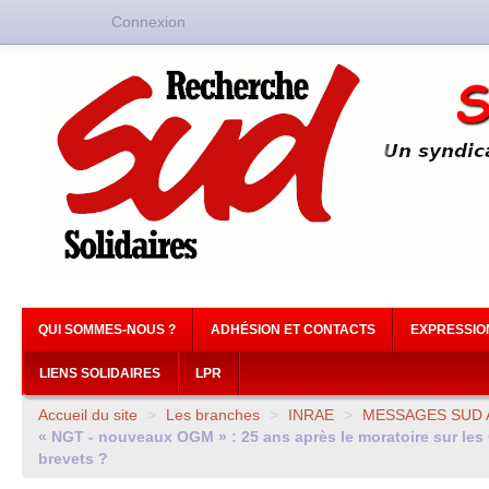
Connexion
QUI SOMMES-NOUS ?
ADHÉSION ET CONTACTS
EXPRESSIO
LIENS SOLIDAIRES
LPR
Accueil du site
>
Les branches
>
INRAE
>
MESSAGES
SUD
«
NGT
- nouveaux
OGM
» : 25 ans après le moratoire sur les
brevets ?