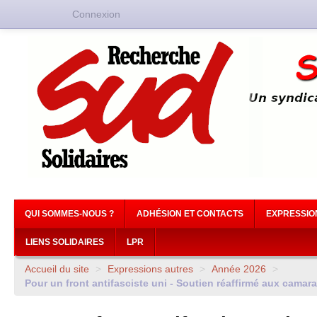
Connexion
QUI SOMMES-NOUS ?
ADHÉSION ET CONTACTS
EXPRESSIO
LIENS SOLIDAIRES
LPR
Accueil du site
>
Expressions autres
>
Année 2026
>
Pour un front antifasciste uni - Soutien réaffirmé aux camar