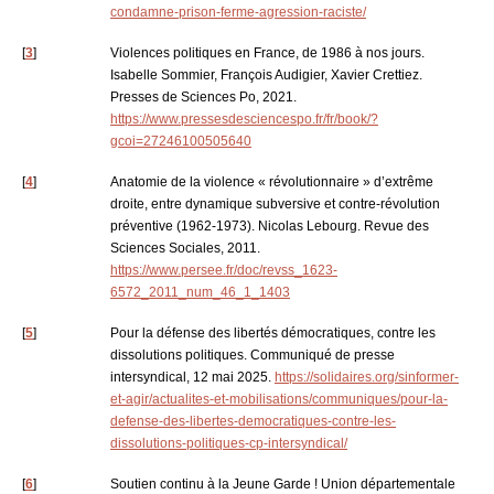
condamne-prison-ferme-agression-raciste/
[
3
]
Violences politiques en France, de 1986 à nos jours.
Isabelle Sommier, François Audigier, Xavier Crettiez.
Presses de Sciences Po, 2021.
https://www.pressesdesciencespo.fr/fr/book/?
gcoi=27246100505640
[
4
]
Anatomie de la violence « révolutionnaire » d’extrême
droite, entre dynamique subversive et contre-révolution
préventive (1962-1973). Nicolas Lebourg. Revue des
Sciences Sociales, 2011.
https://www.persee.fr/doc/revss_1623-
6572_2011_num_46_1_1403
[
5
]
Pour la défense des libertés démocratiques, contre les
dissolutions politiques. Communiqué de presse
intersyndical, 12 mai 2025.
https://solidaires.org/sinformer-
et-agir/actualites-et-mobilisations/communiques/pour-la-
defense-des-libertes-democratiques-contre-les-
dissolutions-politiques-cp-intersyndical/
[
6
]
Soutien continu à la Jeune Garde ! Union départementale