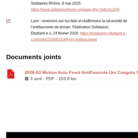
Solidaires Rhône, 8 mai 2025.
https://www.solidairesrhone.org/spip.php?article1259
[
7
]
Lyon : revenons sur les faits et réaffirmons la nécessité de
l’antifascisme de terrain. Fédération Solidaires
Étudiant
·
e
·
s, 24 février 2026.
https://solidaires-etudiant-e-
s.org/site/2026/02/24/lyon-antifascisme/
Documents joints
2026-03 Motion Actu Front AntiFasciste Uni Congrès
3 avril
-
PDF
-
103.8 kio