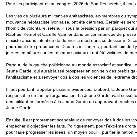
Pour les participant-es au congrès 2026 de Sud Recherche, il nous fa
Les vies de plusieurs militant
·
es antifascistes, ex-membres ou symp
mouvance néofasciste lyonnaise, ont été détruites. Certain
·
es seron
l’homicide volontaire, retenu « sous la pression par un parquet qui a
Raphaël Kempf et Camille Vannier dans un communiqué de presse du 
n’existe aucune intention de donner la mort dans ce dossier ». Si c
pourraient être prononcées. D’autres militant
·
es, pourtant loin de L
jeté
·
es en pâture sur les réseaux sociaux et ont été victimes de m
Partout, de la gauche politicienne au monde associatif et syndical, 
Jeune Garde, qui aurait laissé prospérer en son sein des brebis ga
l’antifascisme et à renvoyer dos à dos les violences de l’extrême droi
Il faut pourtant rappeler plusieurs évidences. D’abord, la Jeune Ga
responsable en tant qu’organisation. La Jeune Garde avait cessé to
des militant
·
es formé
·
es à la Jeune Garde ou auparavant proches de 
Jeune Garde.
Ensuite, il est proprement scandaleux de renvoyer dos à dos les vio
empêcher d’objectiver les faits. Politiquement, pour l’extrême droit
pour faire progresser les idées, un moyen pour « purifier la nation »