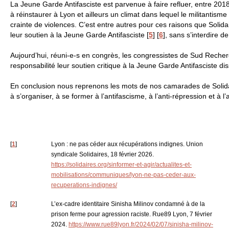
La Jeune Garde Antifasciste est parvenue à faire refluer, entre 2018
à réinstaurer à Lyon et ailleurs un climat dans lequel le militantisme
crainte de violences. C’est entre autres pour ces raisons que Soli
leur soutien à la Jeune Garde Antifasciste
[
5
]
[
6
]
, sans s’interdire d
Aujourd’hui, réuni-e-s en congrès, les congressistes de Sud Recherc
responsabilité leur soutien critique à la Jeune Garde Antifasciste di
En conclusion nous reprenons les mots de nos camarades de Solida
à s’organiser, à se former à l’antifascisme, à l’anti-répression et à 
[
1
]
Lyon : ne pas céder aux récupérations indignes. Union
syndicale Solidaires, 18 février 2026.
https://solidaires.org/sinformer-et-agir/actualites-et-
mobilisations/communiques/lyon-ne-pas-ceder-aux-
recuperations-indignes/
[
2
]
L’ex-cadre identitaire Sinisha Milinov condamné à de la
prison ferme pour agression raciste. Rue89 Lyon, 7 février
2024.
https://www.rue89lyon.fr/2024/02/07/sinisha-milinov-