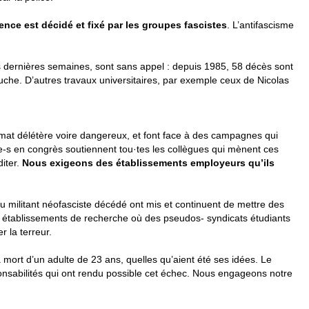
lence est décidé et fixé par les groupes fascistes
. L’antifascisme
s dernières semaines, sont sans appel : depuis 1985, 58 décès sont
uche. D’autres travaux universitaires, par exemple ceux de Nicolas
mat délétère voire dangereux, et font face à des campagnes qui
e-s en congrès soutiennent tou
·
tes les collègues qui mènent ces
iter.
Nous exigeons des établissements employeurs qu’ils
 militant néofasciste décédé ont mis et continuent de mettre des
t établissements de recherche où des pseudos- syndicats étudiants
r la terreur.
la mort d’un adulte de 23 ans, quelles qu’aient été ses idées. Le
sponsabilités qui ont rendu possible cet échec. Nous engageons notre