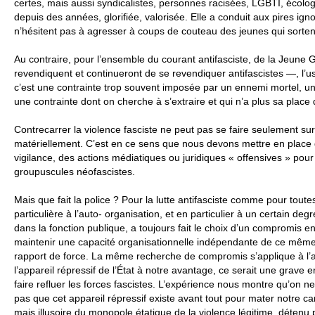
certes, mais aussi syndicalistes, personnes racisées,
LGBTI
, écolog
depuis des années, glorifiée, valorisée. Elle a conduit aux pires ig
n’hésitent pas à agresser à coups de couteau des jeunes qui sortent
Au contraire, pour l’ensemble du courant antifasciste, de la Jeune 
revendiquent et continueront de se revendiquer antifascistes —, l’us
c’est une contrainte trop souvent imposée par un ennemi mortel, une 
une contrainte dont on cherche à s’extraire et qui n’a plus sa place d
Contrecarrer la violence fasciste ne peut pas se faire seulement sur
matériellement. C’est en ce sens que nous devons mettre en place d
vigilance, des actions médiatiques ou juridiques « offensives » pour 
groupuscules néofascistes.
Mais que fait la police ? Pour la lutte antifasciste comme pour tout
particulière à l’auto- organisation, et en particulier à un certain de
dans la fonction publique, a toujours fait le choix d’un compromis e
maintenir une capacité organisationnelle indépendante de ce même
rapport de force. La même recherche de compromis s’applique à l’aut
l’appareil répressif de l’État à notre avantage, ce serait une grave
faire refluer les forces fascistes. L’expérience nous montre qu’on ne
pas que cet appareil répressif existe avant tout pour mater notre c
mais illusoire du monopole étatique de la violence légitime, détenu p