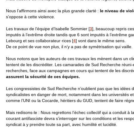
Nous l’affirmons ainsi avec la plus grande clarté :
le niveau de vio
s’oppose à cette violence.
Les travaux de l’équipe d’Isabelle Sommier
[
3
]
, beaucoup repris ce
imputés à l’extrême droite tandis que 6 sont imputés à l’extrême ga
Lebourg et ses collaborateur
·
rices
[
4
]
vont dans le même sens.
De ce point de vue non plus, il n’y a pas de symétrisation qui vaille.
Nous notons que les auteurs de ces travaux les mènent dans un cli
tentent de les discréditer. Les camarades de Sud Recherche réuni-
recherches, face aux campagnes en cours qui tentent de les discréd
assurent la sécurité de ces équipes.
Les congressistes de Sud Recherche n’oublient pas que les idées du
syndicalistes en danger de mort, notamment dans les universités e
comme l’
UNI
ou la Cocarde, héritiers du
GUD
, tentent de faire régne
Mais redisons-le : Nous regrettons l’échec collectif qui a conduit à 
courant antifasciste devra s’interroger sur les conditions et les re
syndicat à y prendre toute sa part, avec humilité et lucidité.