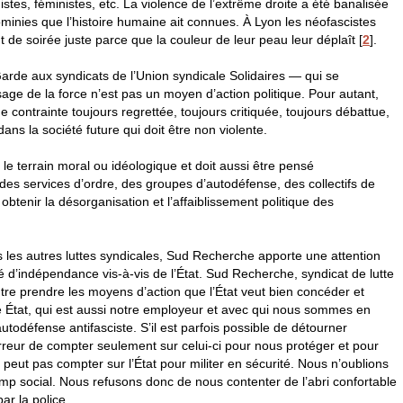
istes, féministes, etc. La violence de l’extrême droite a été banalisée
nominies que l’histoire humaine ait connues. À Lyon les néofascistes
 de soirée juste parce que la couleur de leur peau leur déplaît
[
2
]
.
Garde aux syndicats de l’Union syndicale Solidaires — qui se
age de la force n’est pas un moyen d’action politique. Pour autant,
contrainte toujours regrettée, toujours critiquée, toujours débattue,
ans la société future qui doit être non violente.
 le terrain moral ou idéologique et doit aussi être pensé
es services d’ordre, des groupes d’autodéfense, des collectifs de
obtenir la désorganisation et l’affaiblissement politique des
es les autres luttes syndicales, Sud Recherche apporte une attention
gré d’indépendance vis-à-vis de l’État. Sud Recherche, syndicat de lutte
ntre prendre les moyens d’action que l’État veut bien concéder et
 État, qui est aussi notre employeur et avec qui nous sommes en
odéfense antifasciste. S’il est parfois possible de détourner
 erreur de compter seulement sur celui-ci pour nous protéger et pour
 peut pas compter sur l’État pour militer en sécurité. Nous n’oublions
amp social. Nous refusons donc de nous contenter de l’abri confortable
ar la police.