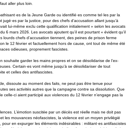
ut aller plus loin.
athisant
·
es de la Jeune Garde ou identifié
·
es comme tel
·
les par la
t jugé
·
es par la justice, pour des chefs d’accusation allant jusqu’à
vait lui-même exclu cette qualification initialement » selon les avocats
6 mars 2026. Les avocats ajoutent qu’il est pourtant « évident qu’il
es lourds chefs d’accusation tiennent, des peines de prison ferme
yon le 12 février et factuellement hors de cause, ont tout de même été
enaces odieuses, proprement fascistes.
on souhaite garder les mains propres et on se désolidarise de l’ex-
leuses. Certain
·
es vont même jusqu’à se désolidariser de tout
te et celles des antifascistes.
rde, dissoute au moment des faits, ne peut pas être tenue pour
utes ses activités autres que la campagne contre sa dissolution. Que
celle-ci aient participé aux violences du 12 février n’engage pas la
lences. L’émotion suscitée par un décès est réelle mais ne doit pas
e et les mouvances néofascistes, la violence est un moyen privilégié
, pour en expurger les éléments indésirables : militant
·
es antifascistes