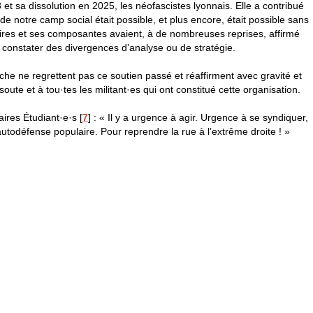
 et sa dissolution en 2025, les néofascistes lyonnais. Elle a contribué
 de notre camp social était possible, et plus encore, était possible sans
daires et ses composantes avaient, à de nombreuses reprises, affirmé
e constater des divergences d’analyse ou de stratégie.
he ne regrettent pas ce soutien passé et réaffirment avec gravité et
ssoute et à tou
·
tes les militant
·
es qui ont constitué cette organisation.
ires Étudiant
·
e
·
s
[
7
]
: « Il y a urgence à agir. Urgence à se syndiquer,
l’autodéfense populaire. Pour reprendre la rue à l’extrême droite ! »