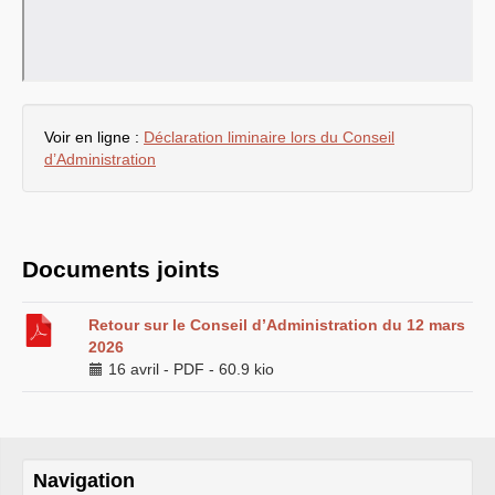
MESSAGES
SUD
A
TOUT
LE
PERSONNEL
INRAE
Dossier néonicotinoïdes
NGT
: nouveaux
OGM
Panneaux
photovoltaïques
SUIVI
SUD
DES
INSTANCES
INRAE
Voir en ligne :
Déclaration liminaire lors du Conseil
INRAE
2030
d’Administration
LPR
-
HCERES
É
LECTIONS
2024
ELECTIONS
2022
ELECTIONS
2020
L’ancienne rubrique de la
branche
INRA
Documents joints
L’actualité
Les instances
CA
CAPN
-
CCPC
Retour sur le Conseil d’Administration du 12 mars
CAPN
-
CR
2026
CCHSCT
et CHSCTs
16 avril
-
PDF
-
60.9 kio
Conseils de gestion des
départements
CT
carrière
mobilité
Dossier
OGM
Navigation
Reconnaissance du