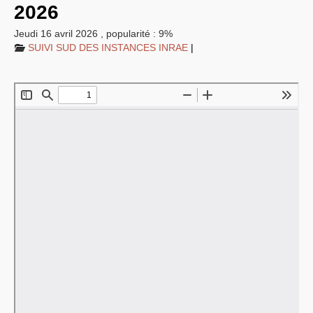
2026
EXPRESSIONS SUD-RECH
Année 2026
Jeudi 16 avril 2026
,
popularité : 9%
Année 2025
SUIVI
SUD
DES
INSTANCES
INRAE
|
Année 2024
Année 2023
Motions d’actualité du
congrès 2023 à Sète
Année 2022
Année 2021
Année 2020
Année 2019
Année 2018
Année 2017
Année 2016
Année 2015
année 2014
Année 2013
Année 2012
année 2011
Année 2010
Année 2009
Année 2008
Année 2007
Année 2006
Année 2005
Année 2004
Année 2003