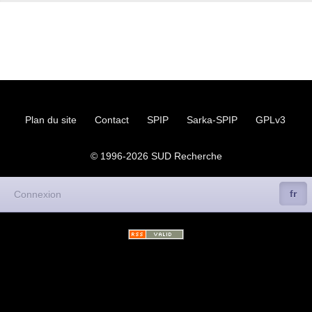
ADAS
100.
CVPP
Retours sur les Comités
Techniques
INRAE
(jusqu’à 2022)
IMAGES
Université Gustave Eiffel
Actualité
Contacts à l’
IFSTTAR
Instances
Lettres au personnel
Plan du site
Contact
SPIP
Sarka-SPIP
GPLv3
Précaires à Eiffel
INED
Sud-Ined en action
© 1996-2026
SUD
Recherche
Sud-Ined s’engage
EXPRESSIONS DES SECTIONS
Auvergne
fr
Connexion
Bordeaux
CNRS
DR15
Instances Régionales de
la Délégation Aquitaine
CRDPS
« Action Sociale »
(ex-
CORAS
)
CRDPS
« Formation
Permanente » (ex-
CRFP
)
F4SCT
(ex-
CRHSCT
)
DR
15