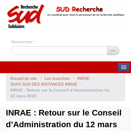
Rechercher :
>>
QUI SOMMES-NOUS ?
Accueil du site
>
Les branches
>
INRAE
>
SUIVI
SUD
DES
INSTANCES
INRAE
>
Nos valeurs
INRAE
: Retour sur le Conseil d’Administration du
Statuts du syndicat
Statuts et charte
12 mars 2026
financière
Bilans financiers annuels
Orientations du syndicat
INRAE
: Retour sur le Conseil
Union Syndicale
Solidaires
d’Administration du 12 mars
ADHÉSION ET CONTACTS