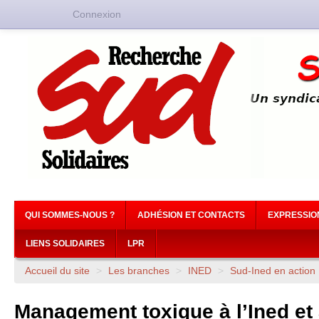
Connexion
QUI SOMMES-NOUS ?
ADHÉSION ET CONTACTS
EXPRESSIO
LIENS SOLIDAIRES
LPR
Accueil du site
>
Les branches
>
INED
>
Sud-Ined en action
Management toxique à l’Ined et 