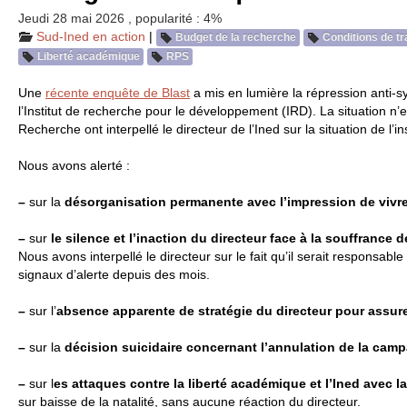
Jeudi 28 mai 2026
,
popularité : 4%
Sud-Ined en action
|
Budget de la recherche
Conditions de tr
Liberté académique
RPS
Une
récente enquête de Blast
a mis en lumière la répression anti-
l’Institut de recherche pour le développement (
IRD
). La situation n’
Recherche ont interpellé le directeur de l’Ined sur la situation de l’in
Nous avons alerté :
–
sur la
désorganisation permanente avec l’impression de viv
–
sur
le silence et l’inaction du directeur face à la souffrance 
Nous avons interpellé le directeur sur le fait qu’il serait responsa
signaux d’alerte depuis des mois.
–
sur l’
absence apparente de stratégie du directeur pour assurer
–
sur la
décision suicidaire concernant l’annulation de la cam
–
sur l
es attaques contre la liberté académique et l’Ined avec la
sur baisse de la natalité, sans aucune réaction du directeur.