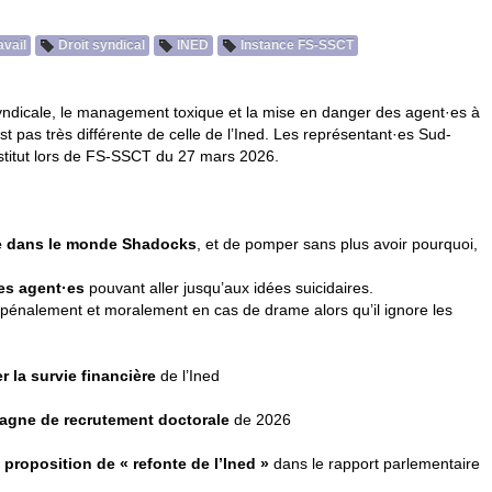
avail
Droit syndical
INED
Instance
FS
-
SSCT
syndicale, le management toxique et la mise en danger des agent
·
es à
est pas très différente de celle de l’Ined. Les représentant
·
es Sud-
stitut lors de
FS
-
SSCT
du 27 mars 2026.
re dans le monde Shadocks
, et de pomper sans plus avoir pourquoi,
des agent
·
es
pouvant aller jusqu’aux idées suicidaires.
ble pénalement et moralement en cas de drame alors qu’il ignore les
 la survie financière
de l’Ined
pagne de recrutement doctorale
de 2026
 proposition de « refonte de l’Ined »
dans le rapport parlementaire