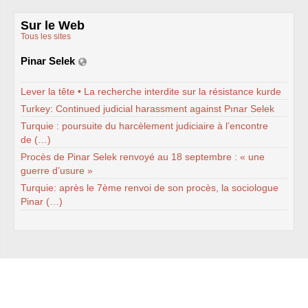
syndicat
L’ancienne rubrique de la
branche
IRSTEA
(ex-
Sur le Web
Cemagref)
Tous les sites
IRSTEA
, 2018
IRSTEA
, 2017
Pinar Selek
IRSTEA
, 2016
IRSTEA
, 2015
IRSTEA
, 2014
Lever la tête • La recherche interdite sur la résistance kurde
IRSTEA
, 2013
Turkey: Continued judicial harassment against Pınar Selek
Cemagref -
IRSTEA
, 2012
Cemagref, 2011
Turquie : poursuite du harcèlement judiciaire à l’encontre
Cemagref, 2010
de (…)
Cemagref, 2009
Cemagref, 2008
Procès de Pinar Selek renvoyé au 18 septembre : « une
Mandat
CTPC
2006-2009
guerre d’usure »
Archives (2003 - 2006)
Turquie: après le 7ème renvoi de son procès, la sociologue
Naissance, Elections
PS
2004-2008
Pinar (…)
CQ
2005-2008
labellisation Carnot
Budget - crédits labos
Emploi
Doctorants
Stagiaires
GIE
Editions
Action sociale
Inclassables