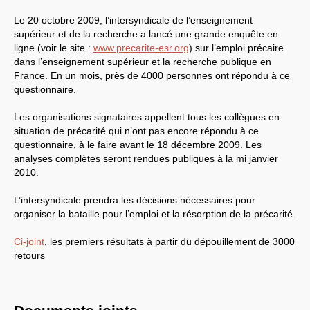
EXPRESSIONS SUD-RECH
Le 20 octobre 2009, l’intersyndicale de l’enseignement
Année 2026
supérieur et de la recherche a lancé une grande enquête en
Année 2025
ligne (voir le site :
www.precarite-esr.org
) sur l’emploi précaire
Année 2024
dans l’enseignement supérieur et la recherche publique en
Année 2023
France. En un mois, près de 4000 personnes ont répondu à ce
Motions d’actualité du
congrès 2023 à Sète
questionnaire.
Année 2022
Année 2021
Les organisations signataires appellent tous les collègues en
Année 2020
situation de précarité qui n’ont pas encore répondu à ce
Année 2019
Année 2018
questionnaire, à le faire avant le 18 décembre 2009. Les
Année 2017
analyses complètes seront rendues publiques à la mi janvier
Année 2016
2010.
Année 2015
année 2014
Année 2013
L’intersyndicale prendra les décisions nécessaires pour
Année 2012
organiser la bataille pour l’emploi et la résorption de la précarité.
année 2011
Année 2010
Ci-joint
, les premiers résultats à partir du dépouillement de 3000
Année 2009
Année 2008
retours
Année 2007
Année 2006
Année 2005
Année 2004
Année 2003