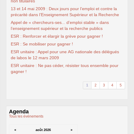
CT
2012
non titulaires
CT
2013 - 2014
13 et 14 mai 2009 : Deux jours pour l’emploi et contre la
C.S.
du
CNRS
2014
précarité dans l’Enseignement Supérieur et la Recherche
CA
2013
CAP
2005
Appel de « chercheurs-ses... d’emploi stable » dans
CAP
2008
l’enseignement supérieur et la recherche publics
CAP
2011
CNSPH
ESR
: Renforcer et élargir la grève pour gagner !
Conseil d’administration :
mandat 2017-2021
ESR
: Se mobiliser pour gagner !
CSA
2026
ESR
unitaire : Appel pour une
AG
nationale des délégués
CT
2011 - 2014
de labos le 12 mars 2009
CT
2015-2018
CT
-
CAP
-
CCP2014
ESR
unitaire : Ne pas céder, résister tous ensemble pour
Sections du Comité
gagner !
National de la Recherche
Scientifique - CoNRS
L’actualité de la branche
1
2
3
4
5
Année 2025
Année 2024
Année 2023
Année 2022
Année 2021
Année 2020
Agenda
Année 2019
Tous les événements
Année 2018
Année 2017
INRAE
«
août 2026
»