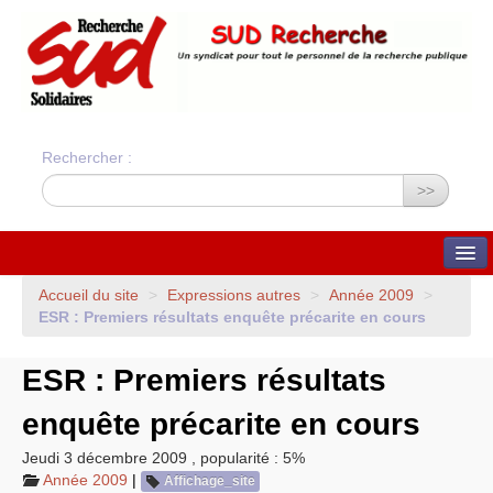
Rechercher :
>>
QUI SOMMES-NOUS ?
Accueil du site
>
Expressions autres
>
Année 2009
>
ESR
: Premiers résultats enquête précarite en cours
Nos valeurs
Statuts du syndicat
Statuts et charte
ESR
: Premiers résultats
financière
Bilans financiers annuels
Orientations du syndicat
enquête précarite en cours
Union Syndicale
Solidaires
Jeudi 3 décembre 2009
,
popularité : 5%
ADHÉSION ET CONTACTS
Année 2009
|
Affichage_site