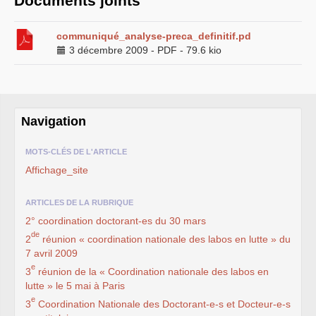
Documents joints
LES BRANCHES
CNRS
-
INRIA
communiqué_analyse-preca_definitif.pd
Archives diverses
3 décembre 2009
-
PDF
-
79.6 kio
Archives temporaires
Affaires en cours ou pour
mémoire
Accès aux moyens
informatiques
Concours interne
Navigation
DGG
Evaluation des Ingénieurs
et Techniciens
MOTS-CLÉS DE L'ARTICLE
SIRHUS
- Dossier
Affichage_site
Carrière
Suppléments familial de
traitement
ARTICLES DE LA RUBRIQUE
Plate-forme revendicative
Références, utilitaires,etc.
2° coordination doctorant-es du 30 mars
SUD
-
RE
au
CNRS
de
Instances du
CNRS
2
réunion « coordination nationale des labos en lutte » du
Archives
7 avril 2009
CA
2009
e
3
réunion de la « Coordination nationale des labos en
CCP
2008
CCP
2011
lutte » le 5 mai à Paris
CoNRS 2008
e
3
Coordination Nationale des Doctorant-e-s et Docteur-e-s
CS
2010