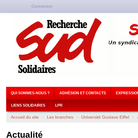
Connexion
QUI SOMMES-NOUS ?
ADHÉSION ET CONTACTS
EXPRESSIO
LIENS SOLIDAIRES
LPR
Accueil du site
>
Les branches
>
Université Gustave Eiffel
>
Actualité