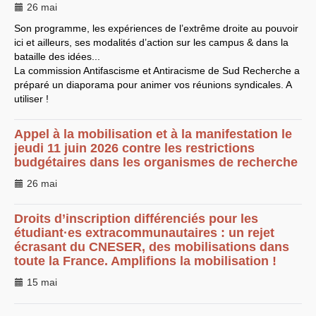
26 mai
LES BRANCHES
Son programme, les expériences de l’extrême droite au pouvoir
CNRS
-
INRIA
ici et ailleurs, ses modalités d’action sur les campus & dans la
Archives diverses
bataille des idées...
Archives temporaires
Affaires en cours ou pour
La commission Antifascisme et Antiracisme de Sud Recherche a
mémoire
préparé un diaporama pour animer vos réunions syndicales. A
Accès aux moyens
utiliser !
informatiques
Concours interne
DGG
Appel à la mobilisation et à la manifestation le
Evaluation des Ingénieurs
jeudi 11 juin 2026 contre les restrictions
et Techniciens
SIRHUS
- Dossier
budgétaires dans les organismes de recherche
Carrière
Suppléments familial de
26 mai
traitement
Plate-forme revendicative
Références, utilitaires,etc.
Droits d’inscription différenciés pour les
SUD
-
RE
au
CNRS
étudiant
·
es extracommunautaires : un rejet
Instances du
CNRS
écrasant du
CNESER
, des mobilisations dans
Archives
toute la France. Amplifions la mobilisation !
CA
2009
CCP
2008
15 mai
CCP
2011
CoNRS 2008
CS
2010