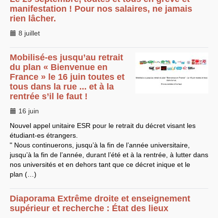
manifestation ! Pour nos salaires, ne jamais
EXPRESSIONS SUD-RECH
rien lâcher.
Année 2026
Année 2025
8 juillet
Année 2024
Année 2023
Motions d’actualité du
Mobilisé-es jusqu’au retrait
congrès 2023 à Sète
du plan « Bienvenue en
Année 2022
France » le 16 juin toutes et
Année 2021
Année 2020
tous dans la rue ... et à la
Année 2019
rentrée s’il le faut !
Année 2018
Année 2017
16 juin
Année 2016
Année 2015
Nouvel appel unitaire
ESR
pour le retrait du décret visant les
année 2014
étudiant-es étrangers.
Année 2013
" Nous continuerons, jusqu’à la fin de l’année universitaire,
Année 2012
jusqu’à la fin de l’année, durant l’été et à la rentrée, à lutter dans
année 2011
Année 2010
nos universités et en dehors tant que ce décret inique et le
Année 2009
plan (…)
Année 2008
Année 2007
Année 2006
Diaporama Extrême droite et enseignement
Année 2005
supérieur et recherche : État des lieux
Année 2004
Année 2003