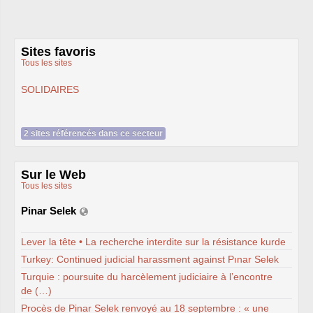
MESSAGES
SUD
A
TOUT
LE
PERSONNEL
INRAE
Dossier néonicotinoïdes
NGT
: nouveaux
OGM
Panneaux
Sites favoris
photovoltaïques
Tous les sites
SUIVI
SUD
DES
INSTANCES
INRAE
SOLIDAIRES
INRAE
2030
LPR
-
HCERES
É
LECTIONS
2024
ELECTIONS
2022
2 sites référencés dans ce secteur
ELECTIONS
2020
L’ancienne rubrique de la
branche
INRA
L’actualité
Sur le Web
Les instances
Tous les sites
CA
CAPN
-
CCPC
Pinar Selek
CAPN
-
CR
CCHSCT
et CHSCTs
Conseils de gestion des
Lever la tête • La recherche interdite sur la résistance kurde
départements
CT
Turkey: Continued judicial harassment against Pınar Selek
carrière
Turquie : poursuite du harcèlement judiciaire à l’encontre
mobilité
de (…)
Dossier
OGM
Reconnaissance du
Procès de Pinar Selek renvoyé au 18 septembre : « une