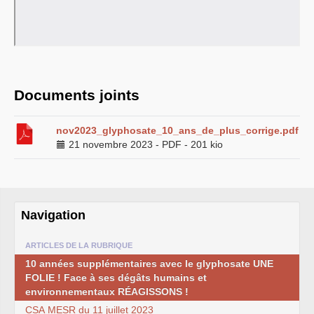
syndicat
L’ancienne rubrique de la
branche
IRSTEA
(ex-
Cemagref)
IRSTEA
, 2018
IRSTEA
, 2017
IRSTEA
, 2016
IRSTEA
, 2015
IRSTEA
, 2014
Documents joints
IRSTEA
, 2013
Cemagref -
IRSTEA
, 2012
Cemagref, 2011
nov2023_glyphosate_10_ans_de_plus_corrige.pdf
Cemagref, 2010
21 novembre 2023
-
PDF
-
201 kio
Cemagref, 2009
Cemagref, 2008
Mandat
CTPC
2006-2009
Archives (2003 - 2006)
Naissance, Elections
PS
2004-2008
Navigation
CQ
2005-2008
labellisation Carnot
Budget - crédits labos
ARTICLES DE LA RUBRIQUE
Emploi
Doctorants
10 années supplémentaires avec le glyphosate
UNE
Stagiaires
FOLIE
! Face à ses dégâts humains et
GIE
Editions
environnementaux RÉ
AGISSONS
!
Action sociale
Inclassables
CSA
MESR
du 11 juillet 2023