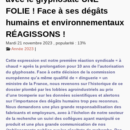
EXPRESSIONS SUD-RECH
FOLIE
! Face à ses dégâts
Année 2026
Année 2025
humains et environnementaux
Année 2024
Année 2023
RÉ
AGISSONS
Motions d’actualité du
!
congrès 2023 à Sète
Année 2022
Mardi 21 novembre 2023
,
popularité : 13%
Année 2021
Année 2023
|
Année 2020
Année 2019
Année 2018
Cette expression est notre première réaction syndicale « à
Année 2017
chaud » après la prolongation pour 10 ans de l’autorisation
Année 2016
du glyphosate. Face à cette décision de la commission
Année 2015
européenne qu’a même qualifié de « dinguerie » un
année 2014
Année 2013
ministre de la France, nous revenons sur l’historique de ce
Année 2012
dossier plombé par les lobbies agroindustriels au prix
année 2011
d’une tromperie sur les données scientifiques et alertons
Année 2010
sur l’importance des dégâts humains trop peu reconnus.
Année 2009
Année 2008
Nous demandons une plus grande responsabilisation des
Année 2007
fabricants et employeurs, avec à l’échelon de notre secteur
Année 2006
de la recherche un suivi des collègues ayant manipulé ce
Année 2005
produit et une plus grande communication de nos
Année 2004
Année 2003