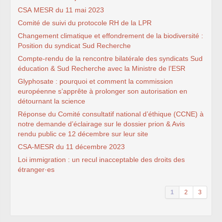
ADAS
100.
CVPP
CSA
MESR
du 11 mai 2023
Retours sur les Comités
Comité de suivi du protocole
RH
de la
LPR
Techniques
INRAE
(jusqu’à 2022)
Changement climatique et effondrement de la biodiversité :
IMAGES
Position du syndicat Sud Recherche
Université Gustave Eiffel
Actualité
Compte-rendu de la rencontre bilatérale des syndicats Sud
Contacts à l’
IFSTTAR
éducation & Sud Recherche avec la Ministre de l’
ESR
Instances
Lettres au personnel
Glyphosate : pourquoi et comment la commission
Précaires à Eiffel
européenne s’apprête à prolonger son autorisation en
INED
détournant la science
Sud-Ined en action
Sud-Ined s’engage
Réponse du Comité consultatif national d’éthique (
CCNE
) à
notre demande d’éclairage sur le dossier prion & Avis
EXPRESSIONS DES SECTIONS
rendu public ce 12 décembre sur leur site
Auvergne
Bordeaux
CSA
-
MESR
du 11 décembre 2023
CNRS
DR15
Loi immigration : un recul inacceptable des droits des
Instances Régionales de
étranger
la Délégation Aquitaine
·
es
CRDPS
« Action Sociale »
(ex-
CORAS
)
1
2
3
CRDPS
« Formation
Permanente » (ex-
CRFP
)
F4SCT
(ex-
CRHSCT
)
DR
15