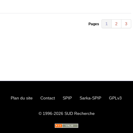
1
2
3
Pages
Plan du site
Contact
SPIP
Sarka-SPIP
GPLv3
© 1996-2026
SUD
Recherche