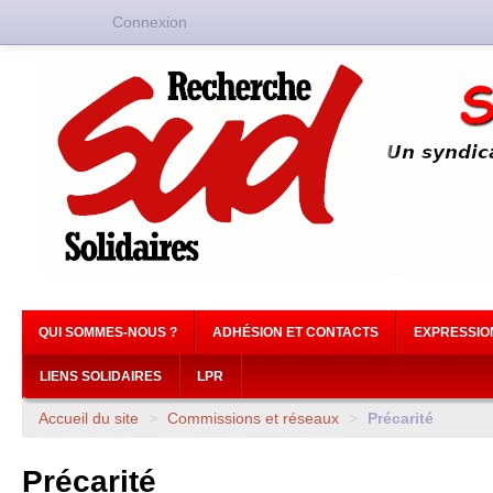
Connexion
QUI SOMMES-NOUS ?
ADHÉSION ET CONTACTS
EXPRESSIO
LIENS SOLIDAIRES
LPR
Accueil du site
>
Commissions et réseaux
>
Précarité
Précarité