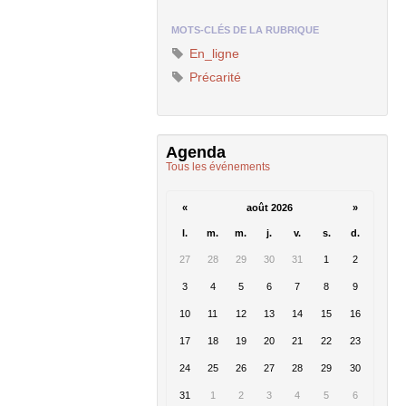
MOTS-CLÉS DE LA RUBRIQUE
En_ligne
Précarité
Agenda
Tous les événements
«
août 2026
»
l.
m.
m.
j.
v.
s.
d.
27
28
29
30
31
1
2
3
4
5
6
7
8
9
10
11
12
13
14
15
16
17
18
19
20
21
22
23
24
25
26
27
28
29
30
31
1
2
3
4
5
6