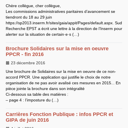
Chère collègue, cher collègue,
LES BRANCHES
Les commissions administratives paritaires d’avancement se
CNRS
-
INRIA
tiendront du 18 au 29 juin
Archives diverses
https://sp2013.inserm.fr/sites/gaia/appit/Pages/default.aspx. Sud
Archives temporaires
Affaires en cours ou pour
Recherche
EPST
a écrit une lettre à la direction de l’Inserm pour
mémoire
alerter sur la situation de certain
·
e
·
s (…)
Accès aux moyens
informatiques
Concours interne
Brochure Solidaires sur la mise en oeuvre
DGG
PPCR
- fin 2016
Evaluation des Ingénieurs
et Techniciens
23 décembre 2016
SIRHUS
- Dossier
Carrière
Une brochure de Solidaires sur la mise en oeuvre de ce non-
Suppléments familial de
accord
PPCR
. Une application qui justifie le choix de notre
traitement
organisation de ne pas avoir avalisé ces mesures en 2015... En
Plate-forme revendicative
Références, utilitaires,etc.
pièce jointe la brochure dans son intégralité
SUD
-
RE
au
CNRS
Ci-dessous sa table des matières :
Instances du
CNRS
– page 4 : l’imposture du (…)
Archives
CA
2009
CCP
2008
Carrières Fonction Publique : infos
PPCR
et
CCP
2011
GIPA
de juin 2016
CoNRS 2008
CS
2010