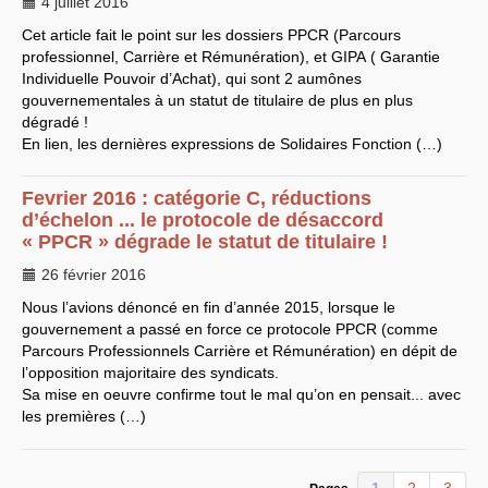
4 juillet 2016
CT
2012
CT
2013 - 2014
Cet article fait le point sur les dossiers
PPCR
(Parcours
C.S.
du
CNRS
2014
CA
2013
professionnel, Carrière et Rémunération), et
GIPA
( Garantie
CAP
2005
Individuelle Pouvoir d’Achat), qui sont 2 aumônes
CAP
2008
gouvernementales à un statut de titulaire de plus en plus
CAP
2011
dégradé !
CNSPH
Conseil d’administration :
En lien, les dernières expressions de Solidaires Fonction (…)
mandat 2017-2021
CSA
2026
CT
2011 - 2014
Fevrier 2016 : catégorie C, réductions
CT
2015-2018
d’échelon ... le protocole de désaccord
CT
-
CAP
-
CCP2014
«
PPCR
» dégrade le statut de titulaire !
Sections du Comité
National de la Recherche
26 février 2016
Scientifique - CoNRS
L’actualité de la branche
Nous l’avions dénoncé en fin d’année 2015, lorsque le
Année 2025
gouvernement a passé en force ce protocole
PPCR
(comme
Année 2024
Parcours Professionnels Carrière et Rémunération) en dépit de
Année 2023
Année 2022
l’opposition majoritaire des syndicats.
Année 2021
Sa mise en oeuvre confirme tout le mal qu’on en pensait... avec
Année 2020
les premières (…)
Année 2019
Année 2018
Année 2017
INRAE