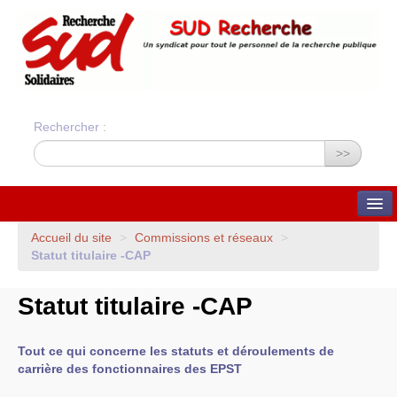
Rechercher :
>>
QUI SOMMES-NOUS ?
Accueil du site
>
Commissions et réseaux
>
Statut titulaire -
CAP
Nos valeurs
Statuts du syndicat
Statuts et charte
Statut titulaire -
CAP
financière
Bilans financiers annuels
Orientations du syndicat
Union Syndicale
Tout ce qui concerne les statuts et déroulements de
Solidaires
carrière des fonctionnaires des
EPST
ADHÉSION ET CONTACTS