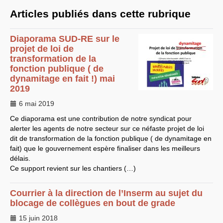
EXPRESSIONS SUD-RECH
Articles publiés dans cette rubrique
Année 2026
Année 2025
Diaporama
SUD
-
RE
sur le
Année 2024
Année 2023
projet de loi de
Motions d’actualité du
transformation de la
congrès 2023 à Sète
fonction publique ( de
Année 2022
dynamitage en fait !) mai
Année 2021
Année 2020
2019
Année 2019
Année 2018
6 mai 2019
Année 2017
Ce diaporama est une contribution de notre syndicat pour
Année 2016
Année 2015
alerter les agents de notre secteur sur ce néfaste projet de loi
année 2014
dit de transformation de la fonction publique ( de dynamitage en
Année 2013
fait) que le gouvernement espère finaliser dans les meilleurs
Année 2012
délais.
année 2011
Année 2010
Ce support revient sur les chantiers (…)
Année 2009
Année 2008
Année 2007
Courrier à la direction de l’Inserm au sujet du
Année 2006
blocage de collègues en bout de grade
Année 2005
Année 2004
15 juin 2018
Année 2003