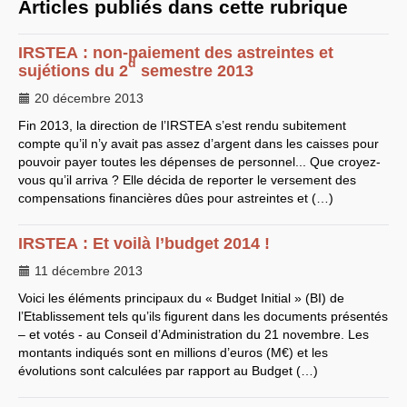
Articles publiés dans cette rubrique
EXPRESSIONS SUD-RECH
Année 2026
IRSTEA
: non-paiement des astreintes et
Année 2025
d
sujétions du 2
semestre 2013
Année 2024
Année 2023
20 décembre 2013
Motions d’actualité du
congrès 2023 à Sète
Fin 2013, la direction de l’
IRSTEA
s’est rendu subitement
Année 2022
compte qu’il n’y avait pas assez d’argent dans les caisses pour
Année 2021
Année 2020
pouvoir payer toutes les dépenses de personnel... Que croyez-
Année 2019
vous qu’il arriva ? Elle décida de reporter le versement des
Année 2018
compensations financières dûes pour astreintes et (…)
Année 2017
Année 2016
Année 2015
IRSTEA
: Et voilà l’budget 2014 !
année 2014
Année 2013
11 décembre 2013
Année 2012
année 2011
Voici les éléments principaux du « Budget Initial » (
BI
) de
Année 2010
l’Etablissement tels qu’ils figurent dans les documents présentés
Année 2009
Année 2008
– et votés - au Conseil d’Administration du 21 novembre. Les
Année 2007
montants indiqués sont en millions d’euros (M€) et les
Année 2006
évolutions sont calculées par rapport au Budget (…)
Année 2005
Année 2004
Année 2003