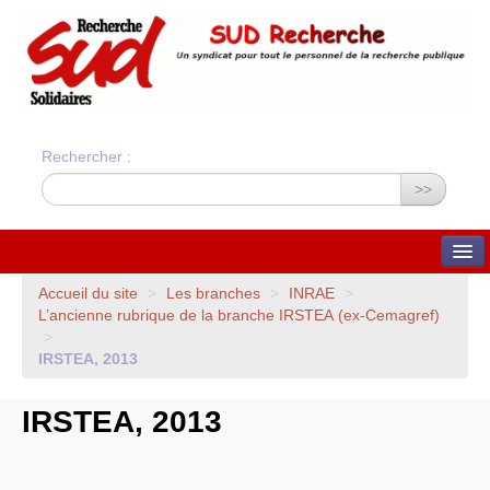
Rechercher :
>>
QUI SOMMES-NOUS ?
Accueil du site
>
Les branches
>
INRAE
>
L’ancienne rubrique de la branche
IRSTEA
(ex-Cemagref)
Nos valeurs
>
Statuts du syndicat
Statuts et charte
IRSTEA
, 2013
financière
Bilans financiers annuels
Orientations du syndicat
IRSTEA
, 2013
Union Syndicale
Solidaires
ADHÉSION ET CONTACTS