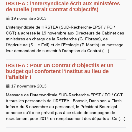
CT
2012
IRSTEA
: l’Intersyndicale écrit aux ministères
CT
2013 - 2014
de tutelle (retrait Contrat d’Objectifs)
C.S.
du
CNRS
2014
CA
2013
19 novembre 2013
CAP
2005
CAP
2008
L’intersyndicale de l’
IRSTEA
(
SUD
-Recherche-
EPST
/
FO
/
CAP
2011
CGT
) a adressé le 19 novembre aux Directeurs de Cabinet des
CNSPH
Conseil d’administration :
ministères en charge de la Recherche (G. Fioraso), de
mandat 2017-2021
l’Agriculture (S. Le Foll) et de l’Ecologie (P. Martin) un message
CSA
2026
leur demandant de surseoir à l’adoption du Contrat (…)
CT
2011 - 2014
CT
2015-2018
CT
-
CAP
-
CCP2014
IRSTEA
: Pour un Contrat d’Objectifs et un
Sections du Comité
budget qui confortent l’Institut au lieu de
National de la Recherche
Scientifique - CoNRS
l’affaiblir !
L’actualité de la branche
Année 2025
17 novembre 2013
Année 2024
Message de l’intersyndicale
Année 2023
SUD
-Recherche-
EPST
/
FO
/
CGT
Année 2022
à tous les personnels de l’
IRSTEA
: Bonsoir, Dans son « Flash
Année 2021
Infos » du 8 novembre au personnel, le Président Bournigal
Année 2020
annonce qu’il « ne prévoit pas à ce stade de campagne de
Année 2019
recrutement pour 2014 en remplacement des départs ». Ce (…)
Année 2018
Année 2017
INRAE