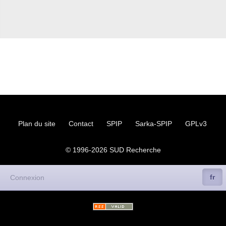
syndicat
L’ancienne rubrique de la
branche
IRSTEA
(ex-
Cemagref)
IRSTEA
, 2018
IRSTEA
, 2017
IRSTEA
, 2016
IRSTEA
, 2015
IRSTEA
, 2014
IRSTEA
, 2013
Cemagref -
IRSTEA
, 2012
Cemagref, 2011
Cemagref, 2010
Cemagref, 2009
Cemagref, 2008
Mandat
CTPC
2006-2009
Plan du site
Contact
SPIP
Sarka-SPIP
GPLv3
Archives (2003 - 2006)
Naissance, Elections
PS
2004-2008
© 1996-2026
SUD
Recherche
CQ
2005-2008
labellisation Carnot
Budget - crédits labos
fr
Connexion
Emploi
Doctorants
Stagiaires
GIE
Editions
Action sociale
Inclassables