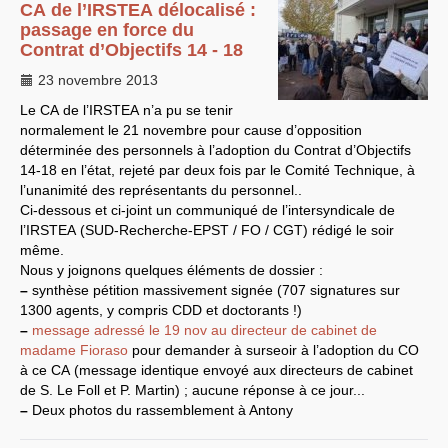
CA
de l’
IRSTEA
délocalisé :
LES BRANCHES
passage en force du
Contrat d’Objectifs 14 - 18
CNRS
-
INRIA
Archives diverses
23 novembre 2013
Archives temporaires
Affaires en cours ou pour
Le
CA
de l’
IRSTEA
n’a pu se tenir
mémoire
normalement le 21 novembre pour cause d’opposition
Accès aux moyens
informatiques
déterminée des personnels à l’adoption du Contrat d’Objectifs
Concours interne
14-18 en l’état, rejeté par deux fois par le Comité Technique, à
DGG
l’unanimité des représentants du personnel..
Evaluation des Ingénieurs
Ci-dessous et ci-joint un communiqué de l’intersyndicale de
et Techniciens
SIRHUS
- Dossier
l’
IRSTEA
(
SUD
-Recherche-
EPST
/
FO
/
CGT
) rédigé le soir
Carrière
même.
Suppléments familial de
Nous y joignons quelques éléments de dossier :
traitement
–
synthèse pétition massivement signée (707 signatures sur
Plate-forme revendicative
Références, utilitaires,etc.
1300 agents, y compris
CDD
et doctorants !)
SUD
-
RE
au
CNRS
–
message adressé le 19 nov au directeur de cabinet de
Instances du
CNRS
madame Fioraso
pour demander à surseoir à l’adoption du
CO
Archives
à ce
CA
(message identique envoyé aux directeurs de cabinet
CA
2009
CCP
2008
de S. Le Foll et P. Martin) ; aucune réponse à ce jour...
CCP
2011
–
Deux photos du rassemblement à Antony
CoNRS 2008
CS
2010