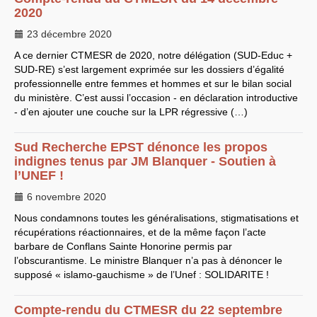
2020
EXPRESSIONS SUD-RECH
Année 2026
23 décembre 2020
Année 2025
A ce dernier
Année 2024
CTMESR
de 2020, notre délégation (
SUD
-Educ +
Année 2023
SUD
-
RE
) s’est largement exprimée sur les dossiers d’égalité
Motions d’actualité du
professionnelle entre femmes et hommes et sur le bilan social
congrès 2023 à Sète
du ministère. C’est aussi l’occasion - en déclaration introductive
Année 2022
- d’en ajouter une couche sur la
Année 2021
LPR
régressive (…)
Année 2020
Année 2019
Sud Recherche
Année 2018
EPST
dénonce les propos
Année 2017
indignes tenus par
JM
Blanquer - Soutien à
Année 2016
l’
UNEF
!
Année 2015
année 2014
6 novembre 2020
Année 2013
Année 2012
Nous condamnons toutes les généralisations, stigmatisations et
année 2011
récupérations réactionnaires, et de la même façon l’acte
Année 2010
barbare de Conflans Sainte Honorine permis par
Année 2009
Année 2008
l’obscurantisme. Le ministre Blanquer n’a pas à dénoncer le
Année 2007
supposé « islamo-gauchisme » de l’Unef :
SOLIDARITE
!
Année 2006
Année 2005
Année 2004
Compte-rendu du
CTMESR
du 22 septembre
Année 2003