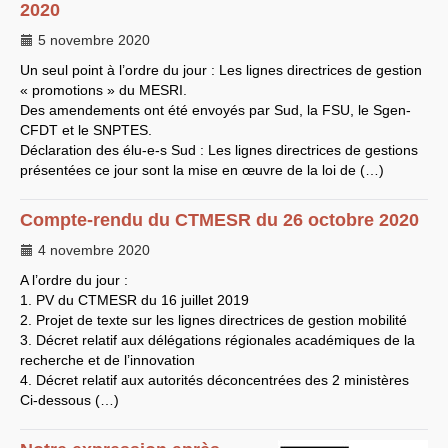
2020
LES BRANCHES
5 novembre 2020
CNRS
-
INRIA
Archives diverses
Un seul point à l’ordre du jour : Les lignes directrices de gestion
Archives temporaires
« promotions » du
MESRI
.
Affaires en cours ou pour
Des amendements ont été envoyés par Sud, la
FSU
, le Sgen-
mémoire
CFDT
et le
SNPTES
Accès aux moyens
.
informatiques
Déclaration des élu-e-s Sud : Les lignes directrices de gestions
Concours interne
présentées ce jour sont la mise en œuvre de la loi de (…)
DGG
Evaluation des Ingénieurs
et Techniciens
Compte-rendu du
CTMESR
du 26 octobre 2020
SIRHUS
- Dossier
Carrière
4 novembre 2020
Suppléments familial de
traitement
A l’ordre du jour :
Plate-forme revendicative
1.
PV
du
CTMESR
du 16 juillet 2019
Références, utilitaires,etc.
2. Projet de texte sur les lignes directrices de gestion mobilité
SUD
-
RE
au
CNRS
Instances du
CNRS
3. Décret relatif aux délégations régionales académiques de la
Archives
recherche et de l’innovation
CA
2009
4. Décret relatif aux autorités déconcentrées des 2 ministères
CCP
2008
Ci-dessous (…)
CCP
2011
CoNRS 2008
CS
2010