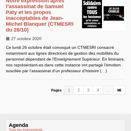
Notre expression après
CT
2012
CT
2013 - 2014
l’assassinat de Samuel
C.S.
du
CNRS
2014
Paty et les propos
CA
2013
inacceptables de Jean-
CAP
2005
Michel Blanquer (
CTMESRI
CAP
2008
CAP
2011
du 26/10)
CNSPH
Conseil d’administration :
27 octobre 2020
mandat 2017-2021
Ce lundi 26 octobre était convoqué un
CSA
2026
CTMESRI
consacré
CT
2011 - 2014
notamment aux lignes directrices de gestion des mobilités du
CT
2015-2018
personnel dépendant de l’Enseignement Supérieur. En liminaire,
CT
-
CAP
-
CCP2014
nos représentant-es dans cette instance ont partagé l’émotion
Sections du Comité
suscitée par l’assassinat d’un professeur d’histoire (…)
National de la Recherche
Scientifique - CoNRS
L’actualité de la branche
Année 2025
Année 2024
1
2
3
4
...
Pages
Année 2023
Année 2022
Année 2021
Année 2020
Année 2019
Année 2018
Année 2017
Agenda
INRAE
Tous les événements