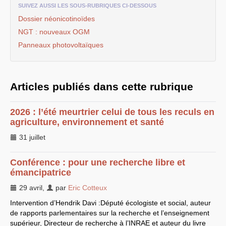
SUIVEZ AUSSI LES SOUS-RUBRIQUES CI-DESSOUS
EXPRESSIONS SUD-RECH
Dossier néonicotinoïdes
Année 2026
Année 2025
NGT
: nouveaux
OGM
Année 2024
Panneaux photovoltaïques
Année 2023
Motions d’actualité du
congrès 2023 à Sète
Année 2022
Année 2021
Articles publiés dans cette rubrique
Année 2020
Année 2019
Année 2018
2026 : l’été meurtrier celui de tous les reculs en
Année 2017
Année 2016
agriculture, environnement et santé
Année 2015
année 2014
31 juillet
Année 2013
Année 2012
année 2011
Conférence : pour une recherche libre et
Année 2010
émancipatrice
Année 2009
Année 2008
29 avril
,
par
Eric Cotteux
Année 2007
Année 2006
Intervention d’Hendrik Davi :Député écologiste et social, auteur
Année 2005
de rapports parlementaires sur la recherche et l’enseignement
Année 2004
supérieur, Directeur de recherche à l’
INRAE
et auteur du livre
Année 2003