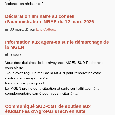
“science en résistance”
LES BRANCHES
CNRS
-
INRIA
Déclaration liminaire au conseil
Archives diverses
d’administration
Archives temporaires
INRAE
du 12 mars 2026
Affaires en cours ou pour
30 mars
mémoire
,
par
Eric Cotteux
Accès aux moyens
informatiques
Information aux agent-es sur le démarchage de
Concours interne
DGG
la
MGEN
Evaluation des Ingénieurs
et Techniciens
9 mars
SIRHUS
- Dossier
Carrière
Vous êtes titulaires de la prévoyance
MGEN
SUD
Recherche
Suppléments familial de
vous alerte
traitement
"Vous avez reçu un mail de la
MGEN
pour renouveler votre
Plate-forme revendicative
contrat de prévoyance ? »
Références, utilitaires,etc.
SUD
-
RE
au
CNRS
Ne vous précipitez pas !
Instances du
CNRS
La
MGEN
profite de la situation et surfe sur l’affiliation à la
Archives
complémentaire santé pour vous inciter à (…)
CA
2009
CCP
2008
CCP
2011
Communiqué
SUD
-
CGT
de soutien aux
CoNRS 2008
étudiant
·
es d’AgroParisTech en lutte
CS
2010