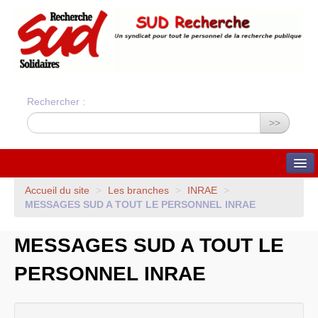
Rechercher :
>>
QUI SOMMES-NOUS ?
Accueil du site
>
Les branches
>
INRAE
>
MESSAGES
SUD
A
TOUT
LE
PERSONNEL
INRAE
Nos valeurs
Statuts du syndicat
Statuts et charte
MESSAGES
SUD
A
TOUT
LE
financière
Bilans financiers annuels
Orientations du syndicat
PERSONNEL
INRAE
Union Syndicale
Solidaires
ADHÉSION ET CONTACTS