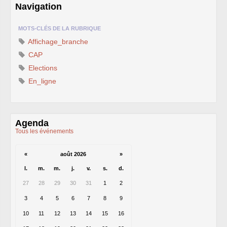
CT
2012
Navigation
CT
2013 - 2014
C.S.
du
CNRS
2014
CA
2013
MOTS-CLÉS DE LA RUBRIQUE
CAP
2005
Affichage_branche
CAP
2008
CAP
2011
CAP
CNSPH
Conseil d’administration :
Elections
mandat 2017-2021
En_ligne
CSA
2026
CT
2011 - 2014
CT
2015-2018
CT
-
CAP
-
CCP2014
Sections du Comité
Agenda
National de la Recherche
Scientifique - CoNRS
Tous les événements
L’actualité de la branche
Année 2025
«
Année 2024
août 2026
»
Année 2023
l.
m.
m.
j.
v.
s.
d.
Année 2022
Année 2021
27
28
29
30
31
1
2
Année 2020
Année 2019
3
4
5
6
7
8
9
Année 2018
Année 2017
10
11
12
13
14
15
16
INRAE