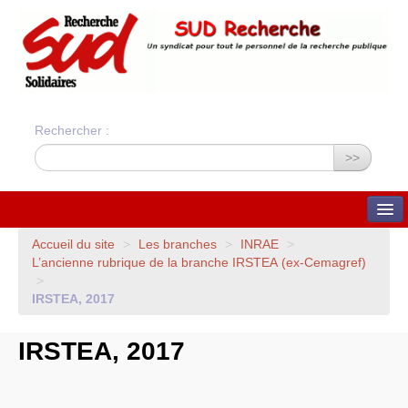
Rechercher :
>>
QUI SOMMES-NOUS ?
Accueil du site
>
Les branches
>
INRAE
>
L’ancienne rubrique de la branche
IRSTEA
(ex-Cemagref)
Nos valeurs
>
Statuts du syndicat
Statuts et charte
IRSTEA
, 2017
financière
Bilans financiers annuels
Orientations du syndicat
IRSTEA
, 2017
Union Syndicale
Solidaires
ADHÉSION ET CONTACTS