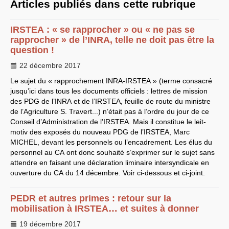
Articles publiés dans cette rubrique
EXPRESSIONS SUD-RECH
Année 2026
IRSTEA
: « se rapprocher » ou « ne pas se
Année 2025
rapprocher » de l’
INRA
, telle ne doit pas être la
Année 2024
Année 2023
question !
Motions d’actualité du
congrès 2023 à Sète
22 décembre 2017
Année 2022
Le sujet du « rapprochement
Année 2021
INRA
-
IRSTEA
» (terme consacré
Année 2020
jusqu’ici dans tous les documents officiels : lettres de mission
Année 2019
des
PDG
de l’
INRA
et de l’
IRSTEA
, feuille de route du ministre
Année 2018
de l’Agriculture S. Travert...) n’était pas à l’ordre du jour de ce
Année 2017
Conseil d’Administration de l’
Année 2016
IRSTEA
. Mais il constitue le leit-
Année 2015
motiv des exposés du nouveau
PDG
de l’
IRSTEA
, Marc
année 2014
MICHEL
, devant les personnels ou l’encadrement. Les élus du
Année 2013
personnel au
CA
ont donc souhaité s’exprimer sur le sujet sans
Année 2012
attendre en faisant une déclaration liminaire intersyndicale en
année 2011
Année 2010
ouverture du
CA
du 14 décembre. Voir ci-dessous et ci-joint.
Année 2009
Année 2008
Année 2007
PEDR
et autres primes : retour sur la
Année 2006
mobilisation à
IRSTEA
… et suites à donner
Année 2005
Année 2004
19 décembre 2017
Année 2003