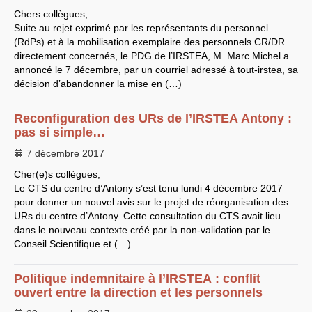
Chers collègues,
LES BRANCHES
Suite au rejet exprimé par les représentants du personnel
CNRS
-
INRIA
(RdPs) et à la mobilisation exemplaire des personnels
CR
/
DR
Archives diverses
directement concernés, le
PDG
de l’
IRSTEA
, M. Marc Michel a
Archives temporaires
Affaires en cours ou pour
annoncé le 7 décembre, par un courriel adressé à tout-irstea, sa
mémoire
décision d’abandonner la mise en (…)
Accès aux moyens
informatiques
Concours interne
Reconfiguration des URs de l’
IRSTEA
Antony :
DGG
pas si simple…
Evaluation des Ingénieurs
et Techniciens
7 décembre 2017
SIRHUS
- Dossier
Carrière
Cher(e)s collègues,
Suppléments familial de
Le
CTS
du centre d’Antony s’est tenu lundi 4 décembre 2017
traitement
pour donner un nouvel avis sur le projet de réorganisation des
Plate-forme revendicative
Références, utilitaires,etc.
URs du centre d’Antony. Cette consultation du
CTS
avait lieu
SUD
-
RE
au
CNRS
dans le nouveau contexte créé par la non-validation par le
Instances du
CNRS
Conseil Scientifique et (…)
Archives
CA
2009
CCP
2008
Politique indemnitaire à l’
IRSTEA
: conflit
CCP
2011
ouvert entre la direction et les personnels
CoNRS 2008
CS
2010