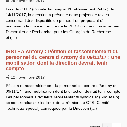
29 novembre 2017
CT
2012
CT
2013 - 2014
Lors du
CTEP
(Comité Technique d’Etablissement Public) du
C.S.
du
CNRS
2014
CA
2013
14/11/2017, la direction a présenté deux projets de textes
CAP
2005
concernant des dispositifs de primes, l’un proposant (à
CAP
2008
nouveau !) la mise en œuvre de la
PEDR
(Prime d’Encadrement
CAP
2011
Doctoral et de Recherche, pour les Chargés de Recherche
CNSPH
Conseil d’administration :
et (…)
mandat 2017-2021
CSA
2026
CT
2011 - 2014
IRSTEA
Antony : Pétition et rassemblement du
CT
2015-2018
personnel du centre d’Antony du 09/11/17 : une
CT
-
CAP
-
CCP2014
mobilisation dont la direction devrait tenir
Sections du Comité
compte
National de la Recherche
Scientifique - CoNRS
12 novembre 2017
L’actualité de la branche
Année 2025
Pétition et rassemblement du personnel du centre d’Antony du
Année 2024
09/11/17 : une mobilisation dont la direction devrait tenir compte
Année 2023
Année 2022
Les personnels avec leurs représentants syndicaux (Sud et Fo)
Année 2021
se sont rendus sur les lieux de la réunion du
CTS
(Comité
Année 2020
Technique Spécial) convoquée par la Direction (…)
Année 2019
Année 2018
Année 2017
INRAE