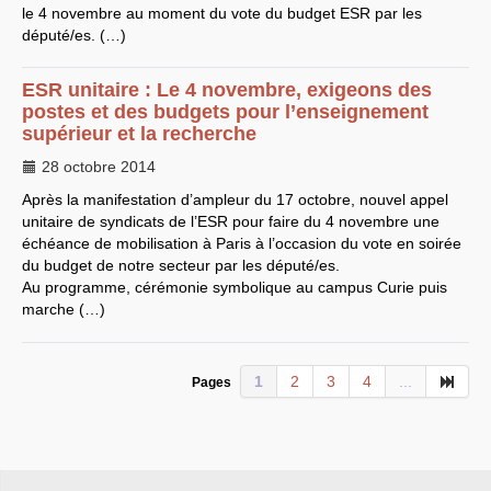
CT
2012
le 4 novembre au moment du vote du budget
ESR
par les
CT
2013 - 2014
député/es. (…)
C.S.
du
CNRS
2014
CA
2013
CAP
2005
ESR
unitaire : Le 4 novembre, exigeons des
CAP
2008
CAP
2011
postes et des budgets pour l’enseignement
CNSPH
supérieur et la recherche
Conseil d’administration :
mandat 2017-2021
28 octobre 2014
CSA
2026
CT
2011 - 2014
Après la manifestation d’ampleur du 17 octobre, nouvel appel
CT
2015-2018
unitaire de syndicats de l’
ESR
pour faire du 4 novembre une
CT
-
CAP
-
CCP2014
échéance de mobilisation à Paris à l’occasion du vote en soirée
Sections du Comité
du budget de notre secteur par les député/es.
National de la Recherche
Scientifique - CoNRS
Au programme, cérémonie symbolique au campus Curie puis
L’actualité de la branche
marche (…)
Année 2025
Année 2024
Année 2023
Année 2022
1
2
3
4
...
Pages
Année 2021
Année 2020
Année 2019
Année 2018
Année 2017
INRAE