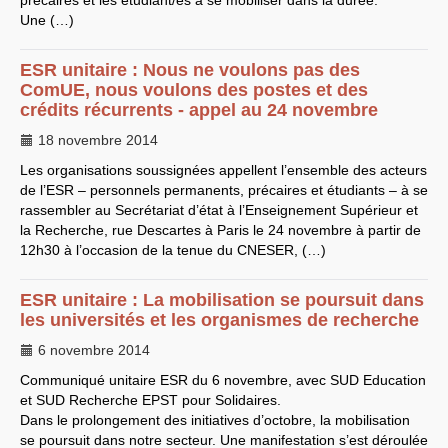
précaires et les étudiant/es à se mobiliser dans la durée.
Une (…)
LES BRANCHES
CNRS
-
INRIA
Archives diverses
ESR
unitaire : Nous ne voulons pas des
Archives temporaires
ComUE, nous voulons des postes et des
Affaires en cours ou pour
crédits récurrents - appel au 24 novembre
mémoire
Accès aux moyens
18 novembre 2014
informatiques
Concours interne
Les organisations soussignées appellent l’ensemble des acteurs
DGG
de l’
ESR
– personnels permanents, précaires et étudiants – à se
Evaluation des Ingénieurs
rassembler au Secrétariat d’état à l’Enseignement Supérieur et
et Techniciens
SIRHUS
- Dossier
la Recherche, rue Descartes à Paris le 24 novembre à partir de
Carrière
12h30 à l’occasion de la tenue du
CNESER
, (…)
Suppléments familial de
traitement
Plate-forme revendicative
ESR
unitaire : La mobilisation se poursuit dans
Références, utilitaires,etc.
les universités et les organismes de recherche
SUD
-
RE
au
CNRS
Instances du
CNRS
6 novembre 2014
Archives
CA
2009
Communiqué unitaire
ESR
du 6 novembre, avec
SUD
Education
CCP
2008
et
SUD
Recherche
EPST
pour Solidaires.
CCP
2011
CoNRS 2008
Dans le prolongement des initiatives d’octobre, la mobilisation
CS
2010
se poursuit dans notre secteur. Une manifestation s’est déroulée