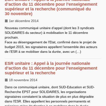
d’action du 11 décembre pour l’enseignement
EXPRESSIONS SUD-RECH
supérieur et la recherche (communiqué du
Année 2026
30 novembre)
Année 2025
Année 2024
1er décembre 2014
Année 2023
Motions d’actualité du
Nouveau communiqué unitaire d’appel (dont les 3 syndicats
congrès 2023 à Sète
SOLIDAIRES
du secteur) à mobilisation le 11 décembre
Année 2022
prochain.
Année 2021
Année 2020
Face au désengagement de l’Etat, confirmé dans le projet de
Année 2019
budget 2015, les signataires appellent l’ensemble des acteurs
Année 2018
de l’
ESR
à se mobiliser dans la durée, avec un (…)
Année 2017
Année 2016
Année 2015
ESR
unitaire : Appel à la journée nationale
année 2014
d’action du 11 décembre pour l’enseignement
Année 2013
Année 2012
supérieur et la recherche
année 2011
Année 2010
18 novembre 2014
Année 2009
Année 2008
Dans ce communiqué unitaire, dont
SUD
-Education et
SUD
-
Année 2007
Recherche
EPST
pour
SOLIDAIRES
, les organisations
Année 2006
signataires constatent la situation de plus en plus dégradée
Année 2005
dans l’
ESR
. Elles appellent les personnels permanents et
Année 2004
Année 2003