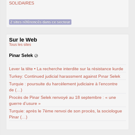
syndicat
SOLIDAIRES
L’ancienne rubrique de la
branche
IRSTEA
(ex-
Cemagref)
IRSTEA
, 2018
2 sites référencés dans ce secteur
IRSTEA
, 2017
IRSTEA
, 2016
IRSTEA
, 2015
IRSTEA
, 2014
Sur le Web
IRSTEA
, 2013
Tous les sites
Cemagref -
IRSTEA
, 2012
Cemagref, 2011
Pinar Selek
Cemagref, 2010
Cemagref, 2009
Cemagref, 2008
Lever la tête • La recherche interdite sur la résistance kurde
Mandat
CTPC
2006-2009
Turkey: Continued judicial harassment against Pınar Selek
Archives (2003 - 2006)
Naissance, Elections
Turquie : poursuite du harcèlement judiciaire à l’encontre
PS
2004-2008
de (…)
CQ
2005-2008
labellisation Carnot
Procès de Pinar Selek renvoyé au 18 septembre : « une
Budget - crédits labos
guerre d’usure »
Emploi
Turquie: après le 7ème renvoi de son procès, la sociologue
Doctorants
Stagiaires
Pinar (…)
GIE
Editions
Action sociale
Inclassables