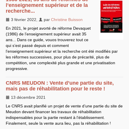
l’enseignement supérieur et de la
EXPRESSIONS SUD-RECH
recherche...
Année 2026
Année 2025
3 février 2022
,
par
Christine Buisson
Année 2024
Année 2023
En 2021, le projet avorté de réforme Devaquet
Motions d’actualité du
(1986) de l’enseignement supérieur avait 35
congrès 2023 à Sète
ans... Dans ce guide, vouos trouverez tout ce
Année 2022
qui s’est passé depuis et comment
Année 2021
Année 2020
l’enseignement supérieur et la recherche ont été modifiés par
Année 2019
les réformes successives, pour plus de précarité, plus de
Année 2018
compétition, une complexité plus grande et une privatisation
Année 2017
progressive.
Année 2016
Année 2015
année 2014
CNRS
Année 2013
MEUDON
: Vente d’une partie du site,
Année 2012
mais pas de réhabilitation pour le reste !
année 2011
Année 2010
13 décembre 2021
Année 2009
Année 2008
Le
CNRS
avait planifié un projet de vente d’une partie du site de
Année 2007
Meudon devant financer les travaux de réhabilitation
Année 2006
indispensables pour la partie restant à l’établissement.
Année 2005
Finalement, seule la vente aura lieu, pas la réhabilitation !
Année 2004
Année 2003