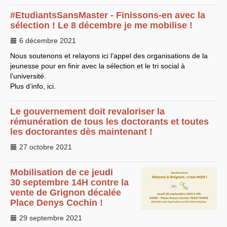
LES BRANCHES
#EtudiantsSansMaster - Finissons-en avec la
sélection ! Le 8 décembre je me mobilise !
CNRS
-
INRIA
Archives diverses
6 décembre 2021
Archives temporaires
Affaires en cours ou pour
Nous soutenons et relayons ici l’appel des organisations de la
mémoire
jeunesse pour en finir avec la sélection et le tri social à
Accès aux moyens
informatiques
l’université.
Concours interne
Plus d’info, ici.
DGG
Evaluation des Ingénieurs
et Techniciens
Le gouvernement doit revaloriser la
SIRHUS
- Dossier
rémunération de tous les doctorants et toutes
Carrière
les doctorantes dès maintenant !
Suppléments familial de
traitement
27 octobre 2021
Plate-forme revendicative
Références, utilitaires,etc.
SUD
-
RE
au
CNRS
Mobilisation de ce jeudi
Instances du
CNRS
Archives
30 septembre 14H contre la
CA
2009
vente de Grignon décalée
CCP
2008
Place Denys Cochin !
CCP
2011
CoNRS 2008
29 septembre 2021
CS
2010