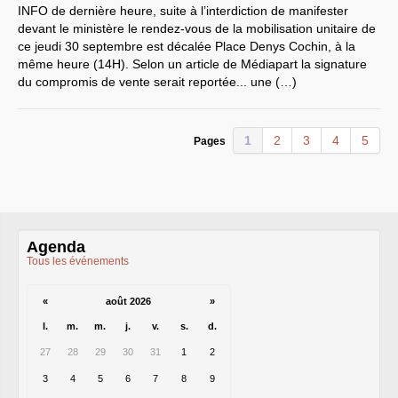
CT
2012
INFO
de dernière heure, suite à l’interdiction de manifester
CT
2013 - 2014
devant le ministère le rendez-vous de la mobilisation unitaire de
C.S.
du
CNRS
2014
CA
2013
ce jeudi 30 septembre est décalée Place Denys Cochin, à la
CAP
2005
même heure (14H). Selon un article de Médiapart la signature
CAP
2008
du compromis de vente serait reportée... une (…)
CAP
2011
CNSPH
Conseil d’administration :
mandat 2017-2021
1
2
3
4
5
Pages
CSA
2026
CT
2011 - 2014
CT
2015-2018
CT
-
CAP
-
CCP2014
Sections du Comité
National de la Recherche
Scientifique - CoNRS
L’actualité de la branche
Agenda
Année 2025
Tous les événements
Année 2024
Année 2023
Année 2022
«
août 2026
»
Année 2021
l.
m.
m.
j.
v.
s.
d.
Année 2020
Année 2019
27
28
29
30
31
1
2
Année 2018
Année 2017
3
4
5
6
7
8
9
INRAE