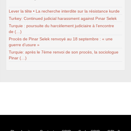
syndicat
L’ancienne rubrique de la
branche
IRSTEA
(ex-
Lever la tête • La recherche interdite sur la résistance kurde
Cemagref)
Turkey: Continued judicial harassment against Pınar Selek
IRSTEA
, 2018
IRSTEA
, 2017
Turquie : poursuite du harcèlement judiciaire à l’encontre
IRSTEA
, 2016
de (…)
IRSTEA
, 2015
IRSTEA
, 2014
Procès de Pinar Selek renvoyé au 18 septembre : « une
IRSTEA
, 2013
guerre d’usure »
Cemagref -
IRSTEA
, 2012
Turquie: après le 7ème renvoi de son procès, la sociologue
Cemagref, 2011
Cemagref, 2010
Pinar (…)
Cemagref, 2009
Cemagref, 2008
Mandat
CTPC
2006-2009
Archives (2003 - 2006)
Naissance, Elections
PS
2004-2008
CQ
2005-2008
labellisation Carnot
Budget - crédits labos
Emploi
Doctorants
Stagiaires
GIE
Editions
Action sociale
Inclassables