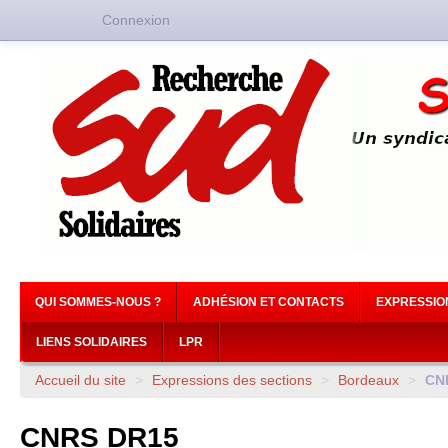
Connexion
QUI SOMMES-NOUS ?
ADHÉSION ET CONTACTS
EXPRESSIO
LIENS SOLIDAIRES
LPR
Accueil du site
>
Expressions des sections
>
Bordeaux
>
CN
CNRS
DR15