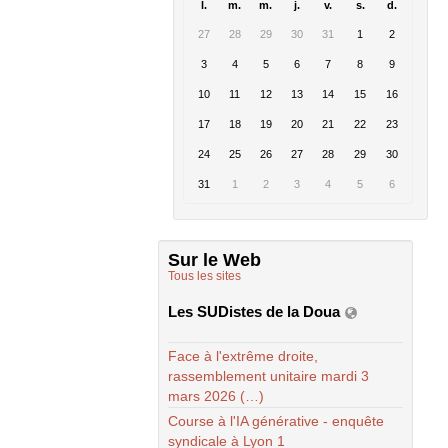
l.
m.
m.
j.
v.
s.
d.
27
28
29
30
31
1
2
3
4
5
6
7
8
9
10
11
12
13
14
15
16
17
18
19
20
21
22
23
24
25
26
27
28
29
30
31
1
2
3
4
5
6
Sur le Web
Tous les sites
Les SUDistes de la Doua
Face à l'extrême droite,
rassemblement unitaire mardi 3
mars 2026 (…)
Course à l'IA générative - enquête
syndicale à Lyon 1