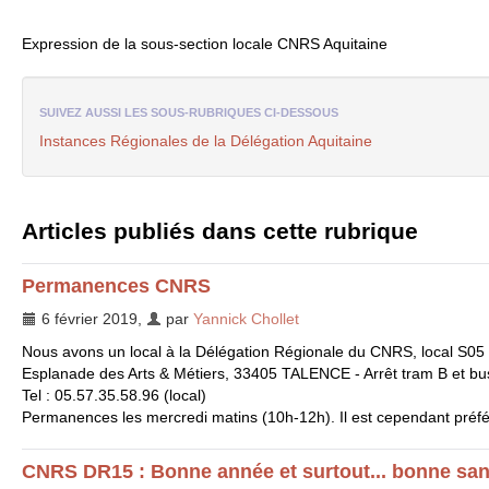
Expression de la sous-section locale
CNRS
Aquitaine
SUIVEZ AUSSI LES SOUS-RUBRIQUES CI-DESSOUS
Instances Régionales de la Délégation Aquitaine
Articles publiés dans cette rubrique
Permanences
CNRS
6 février 2019
,
par
Yannick Chollet
Nous avons un local à la Délégation Régionale du
CNRS
, local S05
Esplanade des Arts & Métiers, 33405
TALENCE
- Arrêt tram B et bu
Tel : 05.57.35.58.96 (local)
Permanences les mercredi matins (10h-12h). Il est cependant préfé
CNRS
DR15
: Bonne année et surtout... bonne sant