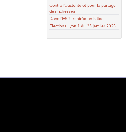
Contre l'austérité et pour le partage
des richesses
Dans l'ESR, rentrée en luttes
Élections Lyon 1 du 23 janvier 2025