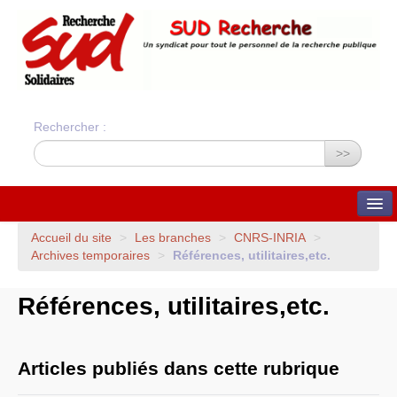
Rechercher :
>>
QUI SOMMES-NOUS ?
Accueil du site
>
Les branches
>
CNRS
-
INRIA
>
Archives temporaires
>
Références, utilitaires,etc.
Nos valeurs
Statuts du syndicat
Statuts et charte
Références, utilitaires,etc.
financière
Bilans financiers annuels
Orientations du syndicat
Union Syndicale
Solidaires
Articles publiés dans cette rubrique
ADHÉSION ET CONTACTS