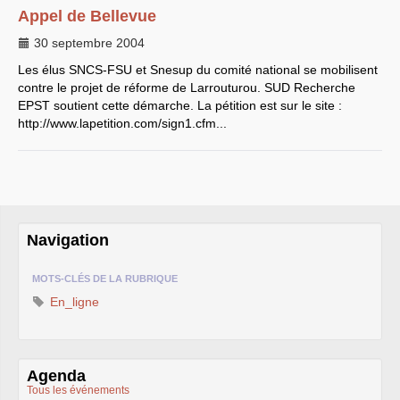
Appel de Bellevue
EXPRESSIONS SUD-RECH
Année 2026
30 septembre 2004
Année 2025
Les élus
Année 2024
SNCS
-
FSU
et Snesup du comité national se mobilisent
Année 2023
contre le projet de réforme de Larrouturou.
SUD
Recherche
Motions d’actualité du
EPST
soutient cette démarche. La pétition est sur le site :
congrès 2023 à Sète
http://www.lapetition.com/sign1.cfm...
Année 2022
Année 2021
Année 2020
Année 2019
Année 2018
Année 2017
Année 2016
Année 2015
Navigation
année 2014
Année 2013
Année 2012
MOTS-CLÉS DE LA RUBRIQUE
année 2011
Année 2010
En_ligne
Année 2009
Année 2008
Année 2007
Année 2006
Année 2005
Agenda
Année 2004
Tous les événements
Année 2003