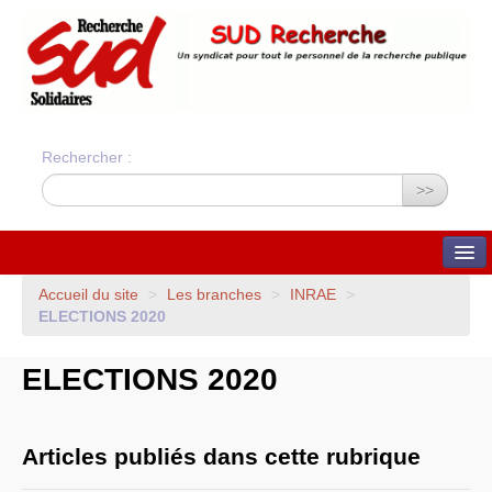
Rechercher :
>>
QUI SOMMES-NOUS ?
Accueil du site
>
Les branches
>
INRAE
>
ELECTIONS
2020
Nos valeurs
Statuts du syndicat
Statuts et charte
ELECTIONS
2020
financière
Bilans financiers annuels
Orientations du syndicat
Union Syndicale
Solidaires
Articles publiés dans cette rubrique
ADHÉSION ET CONTACTS