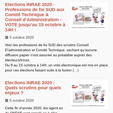
Elections
INRAE
2020 -
EXPRESSIONS SUD-RECH
Professions de foi
SUD
aux
Année 2026
Comité Technique &
Année 2025
Conseil d’Administration -
Année 2024
Année 2023
VOTE
jusqu’au 15 octobre à
Motions d’actualité du
14H !
congrès 2023 à Sète
Année 2022
5 octobre 2020
Année 2021
Année 2020
Voici les professions de foi
SUD
des scrutins Conseil
Année 2019
D’administration et Comité Technique, sachant qu’aucune
Année 2018
diffusion papier n’est assurée au préalable auprès des
Année 2017
électeurs/trices.
Année 2016
Année 2015
Du 8 au 15 octobre à 14H, un vote électronique est mis en place
année 2014
pour ces élections faisant suite à la fusion (…)
Année 2013
Année 2012
année 2011
Elections
INRAE
2020 :
Année 2010
Quels scrutins pour quels
Année 2009
enjeux ?
Année 2008
Année 2007
5 octobre 2020
Année 2006
Année 2005
Cette fin d’année 2020, les agent.es
Année 2004
Année 2003