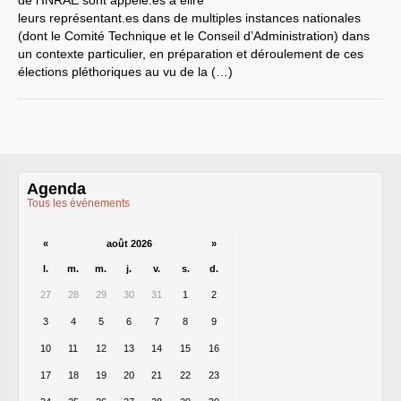
de l’
INRAE
sont appelé.es à élire
leurs représentant.es dans de multiples instances nationales
LES BRANCHES
(dont le Comité Technique et le Conseil d’Administration) dans
CNRS
-
INRIA
un contexte particulier, en préparation et déroulement de ces
Archives diverses
élections pléthoriques au vu de la (…)
Archives temporaires
Affaires en cours ou pour
mémoire
Accès aux moyens
informatiques
Concours interne
DGG
Evaluation des Ingénieurs
Agenda
et Techniciens
SIRHUS
- Dossier
Tous les événements
Carrière
Suppléments familial de
«
traitement
août 2026
»
Plate-forme revendicative
l.
m.
m.
j.
v.
s.
d.
Références, utilitaires,etc.
SUD
-
RE
au
CNRS
27
28
29
30
31
1
2
Instances du
CNRS
Archives
3
4
5
6
7
8
9
CA
2009
CCP
2008
10
11
12
13
14
15
16
CCP
2011
CoNRS 2008
17
18
19
20
21
22
23
CS
2010