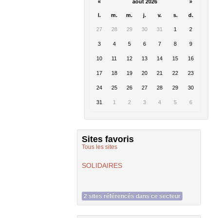
«
août 2026
»
l.
m.
m.
j.
v.
s.
d.
27
28
29
30
31
1
2
3
4
5
6
7
8
9
10
11
12
13
14
15
16
17
18
19
20
21
22
23
24
25
26
27
28
29
30
31
1
2
3
4
5
6
Sites favoris
Tous les sites
SOLIDAIRES
2 sites référencés dans ce secteur