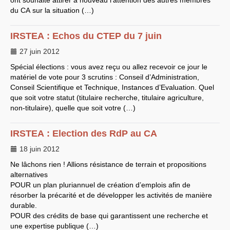
ont souhaité attirer à nouveau l’attention des autres membres
du
CA
sur la situation (…)
LES BRANCHES
CNRS
-
INRIA
Archives diverses
IRSTEA
: Echos du
CTEP
du 7 juin
Archives temporaires
Affaires en cours ou pour
27 juin 2012
mémoire
Spécial élections : vous avez reçu ou allez recevoir ce jour le
Accès aux moyens
informatiques
matériel de vote pour 3 scrutins : Conseil d’Administration,
Concours interne
Conseil Scientifique et Technique, Instances d’Evaluation. Quel
DGG
que soit votre statut (titulaire recherche, titulaire agriculture,
Evaluation des Ingénieurs
non-titulaire), quelle que soit votre (…)
et Techniciens
SIRHUS
- Dossier
Carrière
IRSTEA
: Election des RdP au
Suppléments familial de
CA
traitement
18 juin 2012
Plate-forme revendicative
Références, utilitaires,etc.
Ne lâchons rien ! Allions résistance de terrain et propositions
SUD
-
RE
au
CNRS
Instances du
CNRS
alternatives
Archives
POUR
un plan pluriannuel de création d’emplois afin de
CA
2009
résorber la précarité et de développer les activités de manière
CCP
2008
durable.
CCP
2011
CoNRS 2008
POUR
des crédits de base qui garantissent une recherche et
CS
2010
une expertise publique (…)