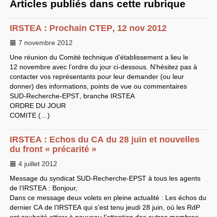
Articles publiés dans cette rubrique
EXPRESSIONS SUD-RECH
Année 2026
IRSTEA
: Prochain
CTEP
, 12 nov 2012
Année 2025
Année 2024
7 novembre 2012
Année 2023
Motions d’actualité du
Une réunion du Comité technique d’établissement a lieu le
congrès 2023 à Sète
12 novembre avec l’ordre du jour ci-dessous. N’hésitez pas à
Année 2022
contacter vos représentants pour leur demander (ou leur
Année 2021
Année 2020
donner) des informations, points de vue ou commentaires
Année 2019
SUD
-Recherche-
EPST
, branche
IRSTEA
Année 2018
ORDRE
DU
JOUR
Année 2017
COMITE
Année 2016
(…)
Année 2015
année 2014
IRSTEA
Année 2013
: Echos du
CA
du 28 juin et nouvelles
Année 2012
du front « précarité »
année 2011
Année 2010
4 juillet 2012
Année 2009
Année 2008
Message du syndicat
SUD
-Recherche-
EPST
à tous les agents
Année 2007
de l’
IRSTEA
: Bonjour,
Année 2006
Dans ce message deux volets en pleine actualité : Les échos du
Année 2005
dernier
CA
de l’
IRSTEA
qui s’est tenu jeudi 28 juin, où les RdP
Année 2004
Année 2003