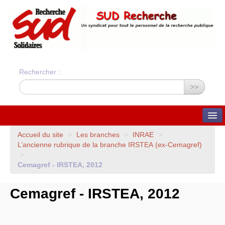
Rechercher :
>>
QUI SOMMES-NOUS ?
Accueil du site
>
Les branches
>
INRAE
>
L’ancienne rubrique de la branche
IRSTEA
(ex-Cemagref)
Nos valeurs
>
Statuts du syndicat
Statuts et charte
Cemagref -
IRSTEA
, 2012
financière
Bilans financiers annuels
Orientations du syndicat
Cemagref -
IRSTEA
, 2012
Union Syndicale
Solidaires
ADHÉSION ET CONTACTS