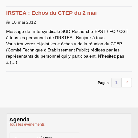
CT
2012
CT
2013 - 2014
C.S.
du
CNRS
2014
IRSTEA
: Echos du
CTEP
du 2 mai
CA
2013
CAP
2005
10 mai 2012
CAP
2008
CAP
2011
Message de l’intersyndicale
SUD
-Recherche-
EPST
/
FO
/
CGT
CNSPH
à tous les personnels de l’
IRSTEA
: Bonjour à tous
Conseil d’administration :
Vous trouverez ci-joint les « échos » de la réunion du
CTEP
mandat 2017-2021
(Comité Technique d’Etablissement Public) rédigés par les
CSA
2026
CT
2011 - 2014
représentants du personnel qui y participaient. N’hésitez pas
CT
2015-2018
à (…)
CT
-
CAP
-
CCP2014
Sections du Comité
National de la Recherche
Scientifique - CoNRS
1
2
Pages
L’actualité de la branche
Année 2025
Année 2024
Année 2023
Année 2022
Année 2021
Année 2020
Agenda
Année 2019
Année 2018
Tous les événements
Année 2017
INRAE