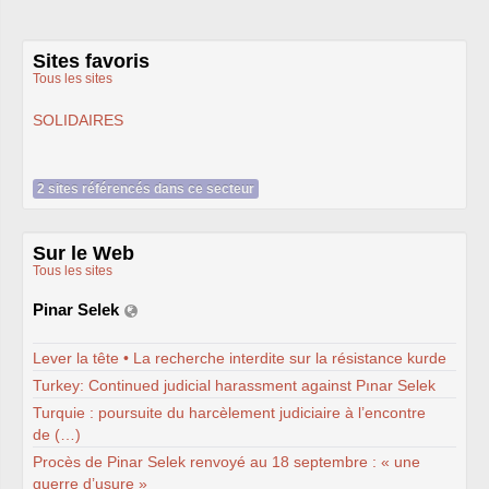
syndicat
L’ancienne rubrique de la
branche
IRSTEA
(ex-
Cemagref)
Sites favoris
IRSTEA
, 2018
Tous les sites
IRSTEA
, 2017
IRSTEA
, 2016
SOLIDAIRES
IRSTEA
, 2015
IRSTEA
, 2014
IRSTEA
, 2013
Cemagref -
IRSTEA
, 2012
2 sites référencés dans ce secteur
Cemagref, 2011
Cemagref, 2010
Cemagref, 2009
Cemagref, 2008
Sur le Web
Mandat
CTPC
2006-2009
Tous les sites
Archives (2003 - 2006)
Naissance, Elections
Pinar Selek
PS
2004-2008
CQ
2005-2008
labellisation Carnot
Lever la tête • La recherche interdite sur la résistance kurde
Budget - crédits labos
Turkey: Continued judicial harassment against Pınar Selek
Emploi
Doctorants
Turquie : poursuite du harcèlement judiciaire à l’encontre
Stagiaires
de (…)
GIE
Editions
Action sociale
Procès de Pinar Selek renvoyé au 18 septembre : « une
Inclassables
guerre d’usure »