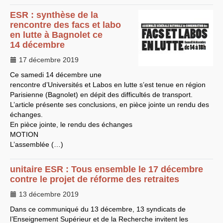
LES BRANCHES
ESR
: synthèse de la
rencontre des facs et labo
CNRS
-
INRIA
Archives diverses
en lutte à Bagnolet ce
Archives temporaires
14 décembre
Affaires en cours ou pour
mémoire
17 décembre 2019
Accès aux moyens
informatiques
Ce samedi 14 décembre une
Concours interne
rencontre d’Universités et Labos en lutte s’est tenue en région
DGG
Parisienne (Bagnolet) en dépit des difficultés de transport.
Evaluation des Ingénieurs
L’article présente ses conclusions, en pièce jointe un rendu des
et Techniciens
SIRHUS
- Dossier
échanges.
Carrière
En pièce jointe, le rendu des échanges
Suppléments familial de
MOTION
traitement
L’assemblée (…)
Plate-forme revendicative
Références, utilitaires,etc.
SUD
-
RE
au
CNRS
unitaire
Instances du
ESR
: Tous ensemble le 17 décembre
CNRS
Archives
contre le projet de réforme des retraites
CA
2009
CCP
2008
13 décembre 2019
CCP
2011
CoNRS 2008
Dans ce communiqué du 13 décembre, 13 syndicats de
CS
2010
l’Enseignement Supérieur et de la Recherche invitent les