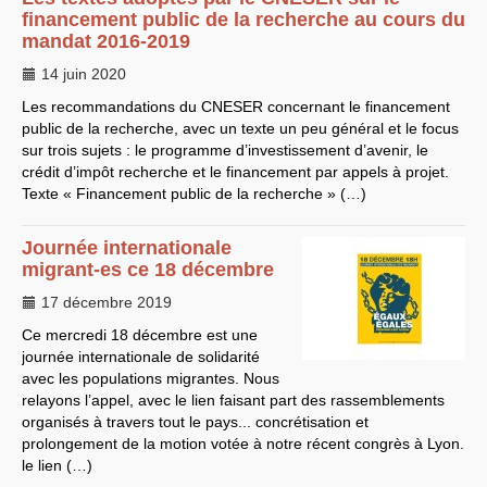
financement public de la recherche au cours du
EXPRESSIONS SUD-RECH
mandat 2016-2019
Année 2026
Année 2025
14 juin 2020
Année 2024
Année 2023
Les recommandations du
CNESER
concernant le financement
Motions d’actualité du
public de la recherche, avec un texte un peu général et le focus
congrès 2023 à Sète
sur trois sujets : le programme d’investissement d’avenir, le
Année 2022
crédit d’impôt recherche et le financement par appels à projet.
Année 2021
Année 2020
Texte « Financement public de la recherche » (…)
Année 2019
Année 2018
Année 2017
Journée internationale
Année 2016
migrant-es ce 18 décembre
Année 2015
année 2014
17 décembre 2019
Année 2013
Année 2012
Ce mercredi 18 décembre est une
année 2011
journée internationale de solidarité
Année 2010
avec les populations migrantes. Nous
Année 2009
Année 2008
relayons l’appel, avec le lien faisant part des rassemblements
Année 2007
organisés à travers tout le pays... concrétisation et
Année 2006
prolongement de la motion votée à notre récent congrès à Lyon.
Année 2005
le lien (…)
Année 2004
Année 2003