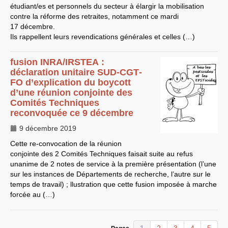
CT
2012
étudiant/es et personnels du secteur à élargir la mobilisation
CT
2013 - 2014
contre la réforme des retraites, notamment ce mardi
C.S.
du
CNRS
2014
CA
2013
17 décembre.
CAP
2005
Ils rappellent leurs revendications générales et celles (…)
CAP
2008
CAP
2011
CNSPH
fusion
INRA
/
IRSTEA
:
Conseil d’administration :
déclaration unitaire
SUD
-
CGT
-
mandat 2017-2021
FO
d’explication du boycott
CSA
2026
CT
2011 - 2014
d’une réunion conjointe des
CT
2015-2018
Comités Techniques
CT
-
CAP
-
CCP2014
reconvoquée ce 9 décembre
Sections du Comité
National de la Recherche
9 décembre 2019
Scientifique - CoNRS
L’actualité de la branche
Cette re-convocation de la réunion
Année 2025
conjointe des 2 Comités Techniques faisait suite au refus
Année 2024
unanime de 2 notes de service à la première présentation (l’une
Année 2023
Année 2022
sur les instances de Départements de recherche, l’autre sur le
Année 2021
temps de travail) ; llustration que cette fusion imposée à marche
Année 2020
forcée au (…)
Année 2019
Année 2018
Année 2017
INRAE