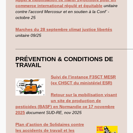
ADAS
100.
CVPP
commerce international régulé et équitable
unitaire
Retours sur les Comités
contre l’accord Mercosur et en soutien à la Conf’ -
Techniques
INRAE
octobre 25
(jusqu’à 2022)
IMAGES
Université Gustave Eiffel
Marches du 28 septembre climat justice libertés
Actualité
unitaire 09/25
Contacts à l’
IFSTTAR
Instances
_________________________________________________
Lettres au personnel
Précaires à Eiffel
INED
PR
É
VENTION
&
CONDITIONS
DE
Sud-Ined en action
TRAVAIL
Sud-Ined s’engage
EXPRESSIONS DES SECTIONS
Suivi de l’instance
F3SCT
MESR
Auvergne
(ex
CHSCT
du ministériel
ESR
)
Bordeaux
CNRS
DR15
Retour sur la mobilisation visant
Instances Régionales de
un site de production de
la Délégation Aquitaine
CRDPS
« Action Sociale »
pesticides (
BASF
) en Normandie ce 17 novembre
(ex-
CORAS
)
2025
document
SUD
-
RE
, nov 2025
CRDPS
« Formation
Permanente » (ex-
CRFP
)
Plan d’action de Solidaires contre
F4SCT
(ex-
CRHSCT
)
DR
15
les accidents de travail et les