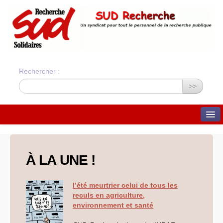
Rechercher :
>>
QUI SOMMES-NOUS ?
Nos valeurs
Statuts du syndicat
À
LA
UNE
!
Statuts et charte
financière
Bilans financiers annuels
l’été meurtrier celui de tous les
Orientations du syndicat
Union Syndicale
reculs en agriculture,
Solidaires
environnement et santé
ADHÉSION ET CONTACTS