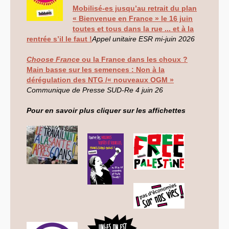
Mobilisé-es jusqu’au retrait du plan
LES BRANCHES
« Bienvenue en France » le 16 juin
CNRS
-
INRIA
toutes et tous dans la rue ... et à la
Archives diverses
rentrée s’il le faut !
Appel unitaire
ESR
mi-juin 2026
Archives temporaires
Affaires en cours ou pour
mémoire
Choose France
ou la France dans les choux ?
Accès aux moyens
Main basse sur les semences : Non à la
informatiques
dérégulation des
NTG
/« nouveaux
OGM
»
Concours interne
Communique de Presse
SUD
-Re 4 juin 26
DGG
Evaluation des Ingénieurs
et Techniciens
Pour en savoir plus cliquer sur les affichettes
SIRHUS
- Dossier
Carrière
Suppléments familial de
traitement
Plate-forme revendicative
Références, utilitaires,etc.
SUD
-
RE
au
CNRS
Instances du
CNRS
Archives
CA
2009
CCP
2008
CCP
2011
CoNRS 2008
CS
2010