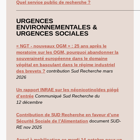
syndicat
Quel service public de recherche ?
L’ancienne rubrique de la
_________________________________________________
branche
IRSTEA
(ex-
Cemagref)
URGENCES
IRSTEA
, 2018
IRSTEA
, 2017
ENVIRONNEMENTALES
&
IRSTEA
, 2016
URGENCES
SOCIALES
IRSTEA
, 2015
IRSTEA
, 2014
IRSTEA
, 2013
«
NGT
- nouveaux
OGM
» : 25 ans après le
Cemagref -
IRSTEA
, 2012
moratoire sur les
OGM
, pourquoi abandonner la
Cemagref, 2011
souveraineté européenne dans le domaine
Cemagref, 2010
végétal en basculant dans le régime industriel
Cemagref, 2009
Cemagref, 2008
des brevets ?
contribution Sud Recherche mars
Mandat
CTPC
2006-2009
2026
Archives (2003 - 2006)
Naissance, Elections
Un rapport
INRAE
sur les néonicotinoïdes piégé
PS
2004-2008
CQ
2005-2008
d’entrée
Communiqué Sud Recherche du
labellisation Carnot
12 décembre
Budget - crédits labos
Emploi
Contribution de
SUD
Recherche en faveur d’une
Doctorants
Stagiaires
Sécurité Sociale de l’Alimentation
document
SUD
-
GIE
Editions
RE
nov 2025
Action sociale
Inclassables
Appel à mobilisation ce mardi 14-octobre pour un