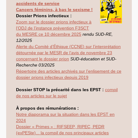
INRAE
accidents de service
Université de Bordeaux
Cancers féminins, à bas le sexisme !
Ile de France
Dossier Prions infectieux :
Lyon
Montpellier
Zoom sur le dossier prions infectieux à
Rennes
l’
ODJ
de l’instance prévention
F3SCT
COMMISSIONS ET RÉSEAUX
du
MESRE
ce 10 décembre 2025
rendu
SUD
-
RE
,
12/2025
Précarité
Alerte du Comité d’Éthique (
CCNE
) sur l’interprétation
Statut titulaire -
CAP
Antifascsime et
détournée par le
MESR
de l’avis de novembre 23
antiracisme
concernant le dossier prion
SUD
-éducation et
SUD
-
Formation permanente
Recherche 03/2025
Recherche Société
Répertoire des articles archivés sur l’enlisement de ce
Ecologie
Santé-travail
dossier prions infectieux depuis 2019
COVID
-19 : « Urgences,
responsabilités, vigilance
Dossier
STOP
la précarité dans les
EPST
:
compil
et droits »
de nos articles sur le sujet
Suivi de l’instance
F3SCT
MESR
(ex
CHSCT
)
À propos des rémunérations :
EXPRESSIONS AUTRES
Notre diaporama sur la situation dans les
EPST
en
Année 2026
2024
Année 2025
Dossier « Primes » :
RIFSEEP
,
RIPEC
,
PEDR
Année 2024
Année 2023
(exPESte)... la compil de nos principaux articles
Année 2022