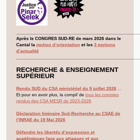
CT
2012
CT
2013 - 2014
C.S.
du
CNRS
2014
CA
2013
CAP
2005
CAP
2008
CAP
2011
_________________________________________________
CNSPH
Après le
CONGRES
SUD
-
RE
de mars 2026 dans le
Conseil d’administration :
Cantal la
motion d’orientation
et les
3 motions
mandat 2017-2021
CSA
2026
d’actualité
CT
2011 - 2014
_________________________________________________
CT
2015-2018
CT
-
CAP
-
CCP2014
RECHERCHE
&
ENSEIGNEMENT
Sections du Comité
SUP
É
RIEUR
National de la Recherche
Scientifique - CoNRS
L’actualité de la branche
Rendu
SUD
du
CSA
ministériel du 9 juillet 2026
...
Année 2025
Et pour en avoir plus, la compil’ de
tous les comptes
Année 2024
Année 2023
rendus des
CSA
MESR
de 2023-2026
Année 2022
Année 2021
Déclaration liminaire Sud-Recherche au
CSAE
de
Année 2020
l’
INRAE
du 19 Mai 2026
Année 2019
Année 2018
Année 2017
Défendre les libertés d’expression et
INRAE
académiques face aux attaques et aux