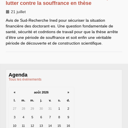
lutter contre la souffrance en thèse
21 juillet
Avis de Sud-Recherche Ined pour sécuriser la situation
financière des doctorant
·
es. Une question fondamentale de
santé, sécurité et codntions de travail pour que la thèse arrête
d’être une période de souffrance et soit enfin une véritable
période de découverte et de construction scientifique.
Agenda
Tous les événements
«
août 2026
»
l.
m.
m.
j.
v.
s.
d.
27
28
29
30
31
1
2
3
4
5
6
7
8
9
10
11
12
13
14
15
16