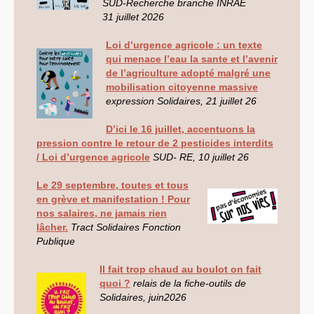
SUD
-Recherche branche
INRAE
EXPRESSIONS SUD-RECH
31 juillet 2026
Année 2026
Année 2025
Loi d’urgence agricole : un texte
Année 2024
qui menace l’eau la sante et l’avenir
Année 2023
de l’agriculture adopté malgré une
Motions d’actualité du
mobilisation citoyenne massive
congrès 2023 à Sète
Année 2022
expression Solidaires, 21 juillet 26
Année 2021
Année 2020
D’ici le 16 juillet, accentuons la
Année 2019
pression contre le retour de 2 pesticides interdits
Année 2018
Année 2017
/ Loi d’urgence agricole
SUD
-
RE
, 10 juillet 26
Année 2016
Année 2015
Le 29 septembre, toutes et tous
année 2014
en grève et manifestation ! Pour
Année 2013
Année 2012
nos salaires, ne jamais rien
année 2011
lâcher.
Tract Solidaires Fonction
Année 2010
Publique
Année 2009
Année 2008
Année 2007
Il fait trop chaud au boulot on fait
Année 2006
quoi ?
relais de la fiche-outils de
Année 2005
Solidaires, juin2026
Année 2004
Année 2003