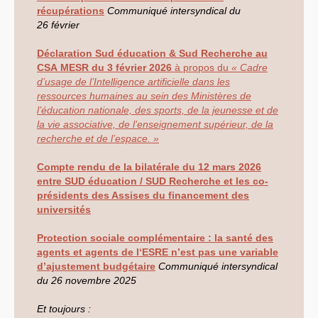
MESSAGES
SUD
A
TOUT
récupérations
Communiqué intersyndical du
LE
PERSONNEL
INRAE
Dossier néonicotinoïdes
26 février
NGT
: nouveaux
OGM
Panneaux
Déclaration Sud éducation & Sud Recherche au
photovoltaïques
CSA
MESR
du 3 février 2026
à propos du
« Cadre
SUIVI
SUD
DES
INSTANCES
INRAE
d’usage de l’Intelligence artificielle dans les
INRAE
2030
ressources humaines au sein des Ministères de
LPR
-
HCERES
l’éducation nationale, des sports, de la jeunesse et de
É
LECTIONS
2024
la vie associative, de l’enseignement supérieur, de la
ELECTIONS
2022
ELECTIONS
2020
recherche et de l’espace. »
L’ancienne rubrique de la
branche
INRA
Compte rendu de la bilatérale du 12 mars 2026
L’actualité
entre
SUD
éducation /
SUD
Recherche et les co-
Les instances
CA
présidents des Assises du financement des
CAPN
-
CCPC
universités
CAPN
-
CR
CCHSCT
et CHSCTs
Protection sociale complémentaire : la santé des
Conseils de gestion des
départements
agents et agents de l‘
ESRE
n’est pas une variable
CT
d’ajustement budgétaire
Communiqué intersyndical
carrière
du 26 novembre 2025
mobilité
Dossier
OGM
Reconnaissance du
Et toujours :