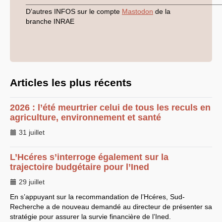
_________________________________________________
année 2021
D’autres
INFOS
sur le compte
Mastodon
de la
année 2020
branche
INRAE
année 2019
année 2018
Année 2017
année 2016
année 2015
année 2014
année 2013
année 2012
Articles les plus récents
année 2011
Année 2010
Année 2009
2026 : l’été meurtrier celui de tous les reculs en
Année 2008
agriculture, environnement et santé
Année 2007
Année 2006
31 juillet
Année 2005
LIENS SOLIDAIRES
L’Hcéres s’interroge également sur la
LPR
trajectoire budgétaire pour l’Ined
29 juillet
En s’appuyant sur la recommandation de l’Hcéres, Sud-
Recherche a de nouveau demandé au directeur de présenter sa
stratégie pour assurer la survie financière de l’Ined.