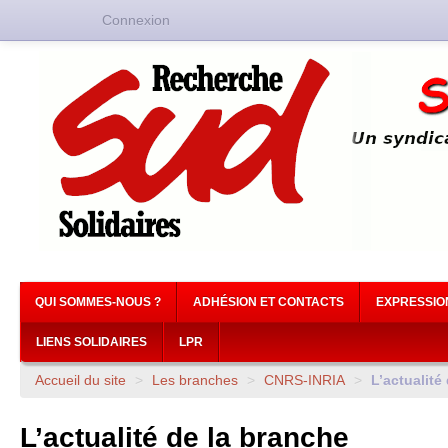
Connexion
QUI SOMMES-NOUS ?
ADHÉSION ET CONTACTS
EXPRESSIO
LIENS SOLIDAIRES
LPR
Accueil du site
>
Les branches
>
CNRS
-
INRIA
>
L’actualité
L’actualité de la branche