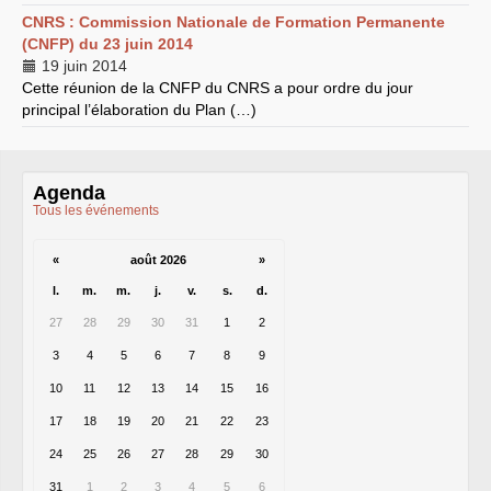
CNRS
: Commission Nationale de Formation Permanente
LES BRANCHES
(
CNFP
) du 23 juin 2014
CNRS
-
INRIA
19 juin 2014
Archives diverses
Cette réunion de la
CNFP
du
CNRS
a pour ordre du jour
Archives temporaires
Affaires en cours ou pour
principal l’élaboration du Plan (…)
mémoire
Accès aux moyens
informatiques
Concours interne
Agenda
DGG
Tous les événements
Evaluation des Ingénieurs
et Techniciens
SIRHUS
- Dossier
«
août 2026
»
Carrière
Suppléments familial de
l.
m.
m.
j.
v.
s.
d.
traitement
Plate-forme revendicative
27
28
29
30
31
1
2
Références, utilitaires,etc.
SUD
-
RE
au
CNRS
3
4
5
6
7
8
9
Instances du
CNRS
Archives
10
11
12
13
14
15
16
CA
2009
17
18
CCP
19
2008
20
21
22
23
CCP
2011
24
25
26
27
28
29
30
CoNRS 2008
CS
2010
31
1
2
3
4
5
6