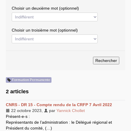
EXPRESSIONS SUD-RECH
Choisir un deuxième mot (optionnel)
Année 2026
Année 2025
Année 2024
Année 2023
Choisir un troisième mot (optionnel)
Motions d’actualité du
congrès 2023 à Sète
Année 2022
Année 2021
Année 2020
Année 2019
Année 2018
Année 2017
Année 2016
Année 2015
année 2014
Formation Permanente
Année 2013
Année 2012
2 articles
année 2011
Année 2010
Année 2009
CNRS
-
DR
15 - Compte rendu de la
CRFP
7 Avril 2022
Année 2008
22 octobre 2023
,
par
Yannick Chollet
Année 2007
Présent-e-s :
Année 2006
Année 2005
Représentants de l’administration : le Délégué régional et
Année 2004
Président du comité, (…)
Année 2003