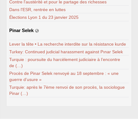
MESSAGES
SUD
A
TOUT
Contre l'austérité et pour le partage des richesses
LE
PERSONNEL
INRAE
Dans l'ESR, rentrée en luttes
Dossier néonicotinoïdes
NGT
: nouveaux
OGM
Élections Lyon 1 du 23 janvier 2025
Panneaux
photovoltaïques
SUIVI
SUD
DES
Pinar Selek
INSTANCES
INRAE
INRAE
2030
Lever la tête • La recherche interdite sur la résistance kurde
LPR
-
HCERES
É
LECTIONS
2024
Turkey: Continued judicial harassment against Pınar Selek
ELECTIONS
2022
Turquie : poursuite du harcèlement judiciaire à l’encontre
ELECTIONS
2020
L’ancienne rubrique de la
de (…)
branche
INRA
Procès de Pinar Selek renvoyé au 18 septembre : « une
L’actualité
guerre d’usure »
Les instances
CA
Turquie: après le 7ème renvoi de son procès, la sociologue
CAPN
-
CCPC
Pinar (…)
CAPN
-
CR
CCHSCT
et CHSCTs
Conseils de gestion des
départements
CT
carrière
mobilité
Dossier
OGM
Reconnaissance du