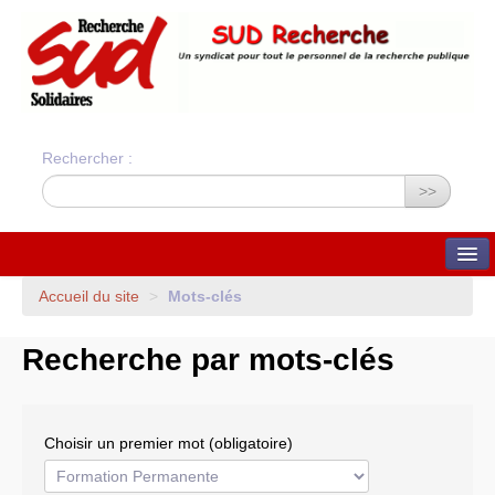
Rechercher :
>>
QUI SOMMES-NOUS ?
Accueil du site
>
Mots-clés
Nos valeurs
Statuts du syndicat
Recherche par mots-clés
Statuts et charte
financière
Bilans financiers annuels
Orientations du syndicat
Union Syndicale
Choisir un premier mot (obligatoire)
Solidaires
ADHÉSION ET CONTACTS