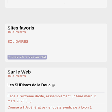
CT
2012
CT
2013 - 2014
C.S.
du
CNRS
2014
CA
2013
CAP
2005
CAP
2008
CAP
2011
Sites favoris
CNSPH
Tous les sites
Conseil d’administration :
mandat 2017-2021
CSA
2026
SOLIDAIRES
CT
2011 - 2014
CT
2015-2018
CT
-
CAP
-
CCP2014
Sections du Comité
3 sites référencés au total
National de la Recherche
Scientifique - CoNRS
L’actualité de la branche
Sur le Web
Année 2025
Tous les sites
Année 2024
Année 2023
Année 2022
Les SUDistes de la Doua
Année 2021
Année 2020
Face à l'extrême droite, rassemblement unitaire mardi 3
Année 2019
Année 2018
mars 2026 (…)
Année 2017
Course à l'IA générative - enquête syndicale à Lyon 1
INRAE