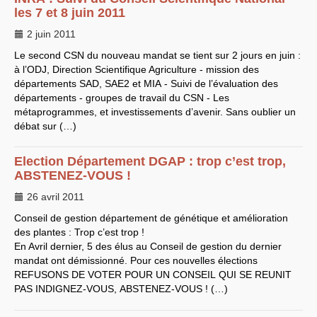
CT
2012
les 7 et 8 juin 2011
CT
2013 - 2014
C.S.
du
CNRS
2014
2 juin 2011
CA
2013
CAP
2005
Le second
CSN
du nouveau mandat se tient sur 2 jours en juin :
CAP
2008
à l’
ODJ
, Direction Scientifique Agriculture - mission des
CAP
2011
CNSPH
départements
SAD
,
SAE2
et
MIA
- Suivi de l’évaluation des
Conseil d’administration :
départements - groupes de travail du
CSN
- Les
mandat 2017-2021
métaprogrammes, et investissements d’avenir. Sans oublier un
CSA
2026
débat sur (…)
CT
2011 - 2014
CT
2015-2018
CT
-
CAP
-
CCP2014
Election Département
Sections du Comité
DGAP
: trop c’est trop,
National de la Recherche
ABSTENEZ
-
VOUS
!
Scientifique - CoNRS
L’actualité de la branche
26 avril 2011
Année 2025
Année 2024
Conseil de gestion département de génétique et amélioration
Année 2023
des plantes : Trop c’est trop !
Année 2022
En Avril dernier, 5 des élus au Conseil de gestion du dernier
Année 2021
mandat ont démissionné. Pour ces nouvelles élections
Année 2020
Année 2019
REFUSONS
DE
VOTER
POUR
UN
CONSEIL
QUI
SE
REUNIT
Année 2018
PAS
INDIGNEZ
-
VOUS
,
ABSTENEZ
-
VOUS
! (…)
Année 2017
INRAE