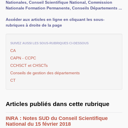
Nationales, Conseil Scientifique National, Commission
EXPRESSIONS SUD-RECH
Nationale Formation Permanente, Conseils Départements ...
Année 2026
Année 2025
Accéder aux articles en ligne en cliquant les sous-
Année 2024
rubriques à droite de la page
Année 2023
Motions d’actualité du
congrès 2023 à Sète
Année 2022
SUIVEZ AUSSI LES SOUS-RUBRIQUES CI-DESSOUS
Année 2021
Année 2020
CA
Année 2019
CAPN
-
CCPC
Année 2018
Année 2017
CCHSCT
et CHSCTs
Année 2016
Année 2015
Conseils de gestion des départements
année 2014
CT
Année 2013
Année 2012
année 2011
Année 2010
Année 2009
Articles publiés dans cette rubrique
Année 2008
Année 2007
Année 2006
INRA
: Notes
SUD
du Conseil Scientifique
Année 2005
Année 2004
National du 15 février 2018
Année 2003