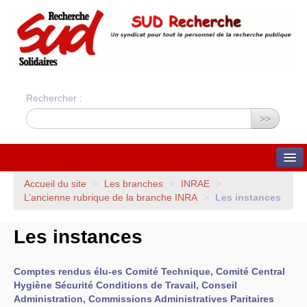
Rechercher :
>>
QUI SOMMES-NOUS ?
Accueil du site
>
Les branches
>
INRAE
>
L’ancienne rubrique de la branche
INRA
>
Les instances
Nos valeurs
Statuts du syndicat
Statuts et charte
Les instances
financière
Bilans financiers annuels
Orientations du syndicat
Union Syndicale
Comptes rendus élu-es Comité Technique, Comité Central
Solidaires
Hygiène Sécurité Conditions de Travail, Conseil
ADHÉSION ET CONTACTS
Administration, Commissions Administratives Paritaires