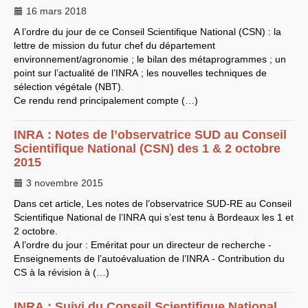
16 mars 2018
LES BRANCHES
A l’ordre du jour de ce Conseil Scientifique National (
CSN
) : la
CNRS
-
INRIA
lettre de mission du futur chef du département
Archives diverses
Archives temporaires
environnement/agronomie ; le bilan des métaprogrammes ; un
Affaires en cours ou pour
point sur l’actualité de l’
INRA
; les nouvelles techniques de
mémoire
sélection végétale (
NBT
).
Accès aux moyens
Ce rendu rend principalement compte (…)
informatiques
Concours interne
DGG
INRA
: Notes de l’observatrice
Evaluation des Ingénieurs
SUD
au Conseil
et Techniciens
Scientifique National (
CSN
) des 1 & 2 octobre
SIRHUS
- Dossier
2015
Carrière
Suppléments familial de
3 novembre 2015
traitement
Plate-forme revendicative
Dans cet article, Les notes de l’observatrice
SUD
-
RE
au Conseil
Références, utilitaires,etc.
Scientifique National de l’
INRA
qui s’est tenu à Bordeaux les 1 et
SUD
-
RE
au
CNRS
2 octobre.
Instances du
CNRS
Archives
A l’ordre du jour : Eméritat pour un directeur de recherche -
CA
2009
Enseignements de l’autoévaluation de l’
INRA
- Contribution du
CCP
2008
CS
à la révision à (…)
CCP
2011
CoNRS 2008
CS
2010
INRA
: Suivi du Conseil Scientifique National