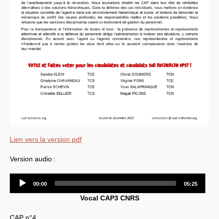
Lien vers la version pdf
Version audio :
Audio
00:00
05:25
Player
Vocal
CAP3
CNRS
CAP
n°4