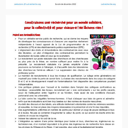
ADAS
100.
CVPP
Retours sur les Comités
Techniques
INRAE
(jusqu’à 2022)
IMAGES
Université Gustave Eiffel
Actualité
Contacts à l’
IFSTTAR
Instances
Lettres au personnel
Précaires à Eiffel
INED
Sud-Ined en action
Sud-Ined s’engage
EXPRESSIONS DES SECTIONS
Auvergne
Bordeaux
CNRS
DR15
Instances Régionales de
la Délégation Aquitaine
CRDPS
« Action Sociale »
(ex-
CORAS
)
CRDPS
« Formation
Permanente » (ex-
CRFP
)
F4SCT
(ex-
CRHSCT
)
DR
15