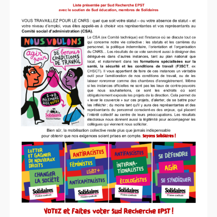
syndicat
L’ancienne rubrique de la
branche
IRSTEA
(ex-
Cemagref)
IRSTEA
, 2018
IRSTEA
, 2017
IRSTEA
, 2016
IRSTEA
, 2015
IRSTEA
, 2014
IRSTEA
, 2013
Cemagref -
IRSTEA
, 2012
Cemagref, 2011
Cemagref, 2010
Cemagref, 2009
Cemagref, 2008
Mandat
CTPC
2006-2009
Archives (2003 - 2006)
Naissance, Elections
PS
2004-2008
CQ
2005-2008
labellisation Carnot
Budget - crédits labos
Emploi
Doctorants
Stagiaires
GIE
Editions
Action sociale
Inclassables