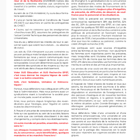
LES BRANCHES
CNRS
-
INRIA
Archives diverses
Archives temporaires
Affaires en cours ou pour
mémoire
Accès aux moyens
informatiques
Concours interne
DGG
Evaluation des Ingénieurs
et Techniciens
SIRHUS
- Dossier
Carrière
Suppléments familial de
traitement
Plate-forme revendicative
Références, utilitaires,etc.
SUD
-
RE
au
CNRS
Instances du
CNRS
Archives
CA
2009
CCP
2008
CCP
2011
CoNRS 2008
CS
2010