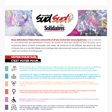
CT
2012
CT
2013 - 2014
C.S.
du
CNRS
2014
CA
2013
CAP
2005
CAP
2008
CAP
2011
CNSPH
Conseil d’administration :
mandat 2017-2021
CSA
2026
CT
2011 - 2014
CT
2015-2018
CT
-
CAP
-
CCP2014
Sections du Comité
National de la Recherche
Scientifique - CoNRS
L’actualité de la branche
Année 2025
Année 2024
Année 2023
Année 2022
Année 2021
Année 2020
Année 2019
Année 2018
Année 2017
INRAE