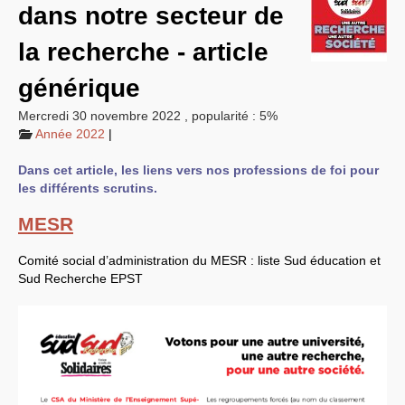
dans notre secteur de
EXPRESSIONS SUD-RECH
Année 2026
la recherche - article
Année 2025
Année 2024
générique
Année 2023
Motions d’actualité du
congrès 2023 à Sète
Mercredi 30 novembre 2022
,
popularité : 5%
Année 2022
Année 2022
|
Année 2021
Année 2020
Dans cet article, les liens vers nos professions de foi pour
Année 2019
Année 2018
les différents scrutins.
Année 2017
Année 2016
MESR
Année 2015
année 2014
Année 2013
Comité social d’administration du
MESR
: liste Sud éducation et
Année 2012
Sud Recherche
EPST
année 2011
Année 2010
Année 2009
Année 2008
Année 2007
Année 2006
Année 2005
Année 2004
Année 2003