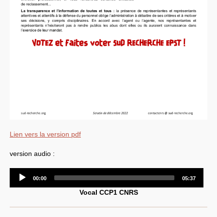
Lien vers la version pdf
version audio :
Audio
00:00
05:37
Player
Vocal
CCP1
CNRS