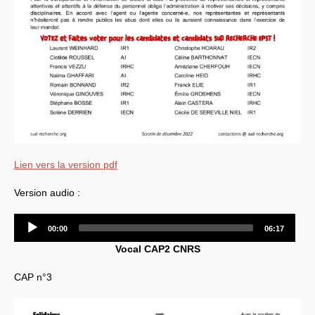
Lien vers la version pdf
Version audio :
Audio
00:00
06:17
Player
Vocal
CAP2
CNRS
CAP
n°3