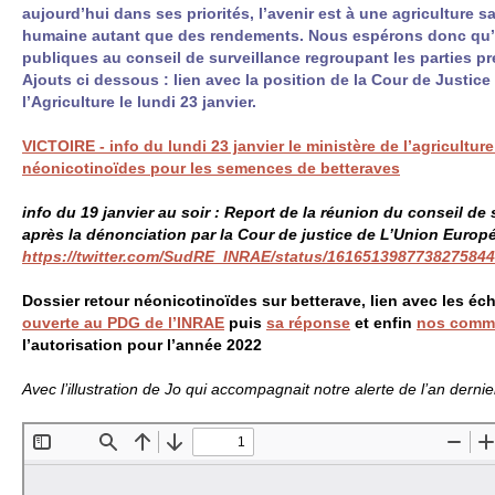
aujourd’hui dans ses priorités, l’avenir est à une agriculture s
humaine autant que des rendements. Nous espérons donc qu’ell
publiques au conseil de surveillance regroupant les parties pren
Ajouts ci dessous : lien avec la position de la Cour de Justic
l’Agriculture le lundi 23 janvier.
VICTOIRE
- info du lundi 23 janvier le ministère de l’agricultu
néonicotinoïdes pour les semences de betteraves
info du 19 janvier au soir : Report de la réunion du conseil de 
après la dénonciation par la Cour de justice de L’Union Europ
https://twitter.com/SudRE_INRAE/status/1616513987738275844
Dossier retour néonicotinoïdes sur betterave, lien avec les éc
ouverte au
PDG
de l’
INRAE
puis
sa réponse
et enfin
nos commen
l’autorisation pour l’année 2022
Avec l’illustration de Jo qui accompagnait notre alerte de l’an dernie