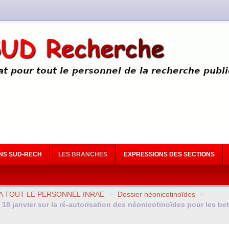
NS SUD-RECH
LES BRANCHES
EXPRESSIONS DES SECTIONS
A
TOUT
LE
PERSONNEL
INRAE
>
Dossier néonicotinoïdes
>
 18 janvier sur la ré-autorisation des néonicotinoïdes pour les bet