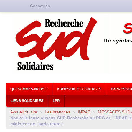
Connexion
QUI SOMMES-NOUS ?
ADHÉSION ET CONTACTS
EXPRESSIO
LIENS SOLIDAIRES
LPR
Accueil du site
>
Les branches
>
INRAE
>
MESSAGES
SUD
Nouvelle lettre ouverte
SUD
-Recherche au
PDG
de l’
INRAE
le
ministère de l’agriculture !