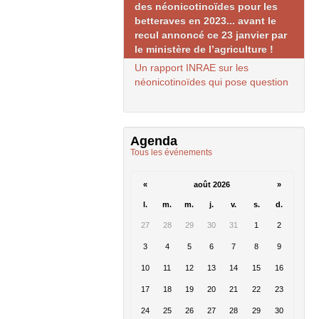
des néonicotinoïdes pour les
betteraves en 2023... avant le
recul annoncé ce 23 janvier par
le ministère de l’agriculture !
Un rapport
INRAE
sur les
néonicotinoïdes qui pose question
Agenda
Tous les événements
«
août 2026
»
l.
m.
m.
j.
v.
s.
d.
27
28
29
30
31
1
2
3
4
5
6
7
8
9
10
11
12
13
14
15
16
17
18
19
20
21
22
23
24
25
26
27
28
29
30