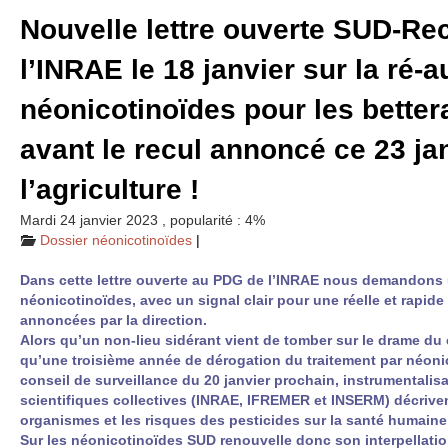
Nouvelle lettre ouverte
SUD
-Re
l’
INRAE
le 18 janvier sur la ré-a
néonicotinoïdes pour les better
avant le recul annoncé ce 23 jan
l’agriculture !
Mardi 24 janvier 2023
,
popularité : 4%
Dossier néonicotinoïdes
|
Dans cette lettre ouverte au
PDG
de l’
INRAE
nous demandons une
néonicotinoïdes, avec un signal clair pour une réelle et rapi
annoncées par la direction.
Alors qu’un non-lieu sidérant vient de tomber sur le drame du
qu’une troisième année de dérogation du traitement par néoni
conseil de surveillance du 20 janvier prochain, instrumentali
scientifiques collectives (
INRAE
,
IFREMER
et
INSERM
) décrive
organismes et les risques des pesticides sur la santé humaine
Sur les néonicotinoïdes
SUD
renouvelle donc son interpellatio