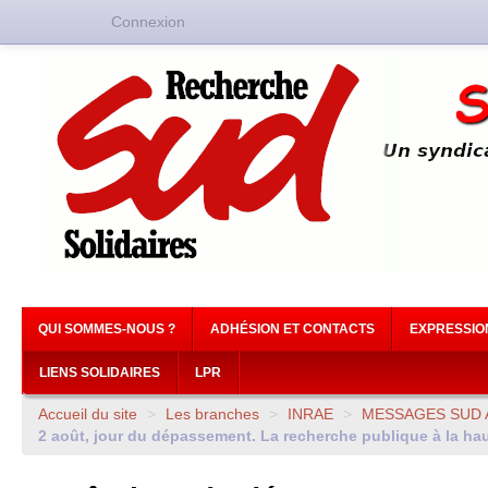
Connexion
QUI SOMMES-NOUS ?
ADHÉSION ET CONTACTS
EXPRESSIO
LIENS SOLIDAIRES
LPR
Accueil du site
>
Les branches
>
INRAE
>
MESSAGES
SUD
2 août, jour du dépassement. La recherche publique à la ha