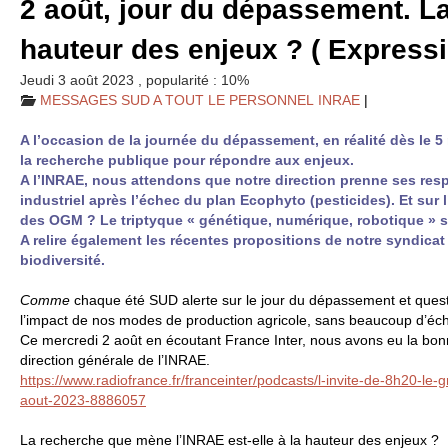
2 août, jour du dépassement. La
hauteur des enjeux ? ( Expres
Jeudi 3 août 2023
,
popularité : 10%
MESSAGES
SUD
A
TOUT
LE
PERSONNEL
INRAE
|
A l’occasion de la journée du dépassement, en réalité dès le 5
la recherche publique pour répondre aux enjeux.
A l’
INRAE
, nous attendons que notre direction prenne ses resp
industriel après l’échec du plan Ecophyto (pesticides). Et sur 
des
OGM
? Le triptyque « génétique, numérique, robotique » sa
A relire également les récentes propositions de notre syndicat
biodiversité.
Comme
chaque été
SUD
alerte sur le jour du dépassement et quest
l’impact de nos modes de production agricole, sans beaucoup d’éch
Ce mercredi 2 août en écoutant France Inter, nous avons eu la bonn
direction générale de l’
INRAE
.
https://www.radiofrance.fr/franceinter/podcasts/l-invite-de-8h20-le-
aout-2023-8886057
La recherche que mène l’
INRAE
est-elle à la hauteur des enjeux ?