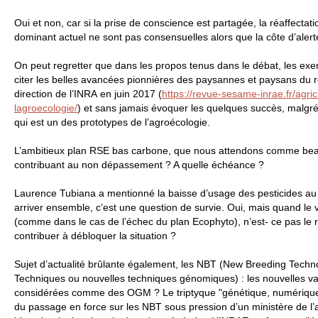
Oui et non, car si la prise de conscience est partagée, la réaffecta
dominant actuel ne sont pas consensuelles alors que la côte d’alerte e
On peut regretter que dans les propos tenus dans le débat, les exe
citer les belles avancées pionnières des paysannes et paysans du
direction de l’
INRA
en juin 2017 (
https://revue-sesame-inrae.fr/agr
lagroecologie/
) et sans jamais évoquer les quelques succès, malgré 
qui est un des prototypes de l’agroécologie.
L’ambitieux plan
RSE
bas carbone, que nous attendons comme beauc
contribuant au non dépassement ? A quelle échéance ?
Laurence Tubiana a mentionné la baisse d’usage des pesticides au 
arriver ensemble, c’est une question de survie. Oui, mais quand le 
(comme dans le cas de l’échec du plan Ecophyto), n’est- ce pas le 
contribuer à débloquer la situation ?
Sujet d’actualité brûlante également, les
NBT
(New Breeding Technol
Techniques ou nouvelles techniques génomiques) : les nouvelles var
considérées comme des
OGM
? Le triptyque "génétique, numérique,
du passage en force sur les
NBT
sous pression d’un ministère de l’a