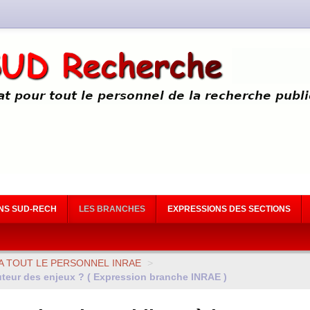
NS SUD-RECH
LES BRANCHES
EXPRESSIONS DES SECTIONS
A
TOUT
LE
PERSONNEL
INRAE
>
uteur des enjeux ? ( Expression branche
INRAE
)