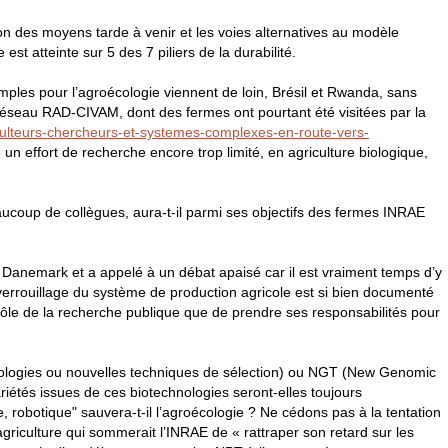
tion des moyens tarde à venir et les voies alternatives au modèle
st atteinte sur 5 des 7 piliers de la durabilité.
mples pour l’agroécologie viennent de loin, Brésil et Rwanda, sans
 réseau
RAD
-
CIVAM
, dont des fermes ont pourtant été visitées par la
iculteurs-chercheurs-et-systemes-complexes-en-route-vers-
un effort de recherche encore trop limité, en agriculture biologique,
oup de collègues, aura-t-il parmi ses objectifs des fermes
INRAE
Danemark et a appelé à un débat apaisé car il est vraiment temps d’y
verrouillage du système de production agricole est si bien documenté
rôle de la recherche publique que de prendre ses responsabilités pour
ogies ou nouvelles techniques de sélection) ou
NGT
(New Genomic
iétés issues de ces biotechnologies seront-elles toujours
 robotique" sauvera-t-il l’agroécologie ? Ne cédons pas à la tentation
griculture qui sommerait l’
INRAE
de « rattraper son retard sur les