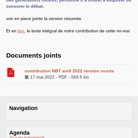
des générations futures, personne n’a intérêt à esquiver ou
censurer le débat.
LES BRANCHES
CNRS
-
INRIA
voir en piece jointe la version résumée
Archives diverses
Archives temporaires
Affaires en cours ou pour
Et en
lien
, le texte intégral de notre contribution de cette mi-mai
mémoire
Accès aux moyens
informatiques
Concours interne
Documents joints
DGG
Evaluation des Ingénieurs
et Techniciens
SIRHUS
- Dossier
contribution
NBT
avril 2022 version courte
Carrière
17 mai 2022
-
PDF
-
569.5 kio
Suppléments familial de
traitement
Plate-forme revendicative
Références, utilitaires,etc.
SUD
-
RE
au
CNRS
Instances du
CNRS
Navigation
Archives
CA
2009
CCP
2008
CCP
2011
CoNRS 2008
Agenda
CS
2010
Tous les événements