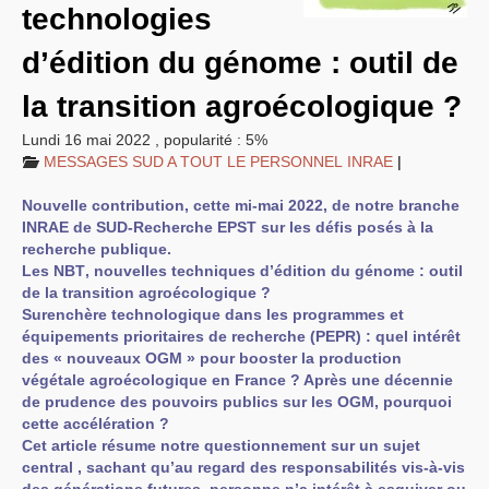
technologies
EXPRESSIONS SUD-RECH
Année 2026
d’édition du génome : outil de
Année 2025
Année 2024
la transition agroécologique ?
Année 2023
Motions d’actualité du
congrès 2023 à Sète
Lundi 16 mai 2022
,
popularité : 5%
Année 2022
MESSAGES
SUD
A
TOUT
LE
PERSONNEL
INRAE
|
Année 2021
Année 2020
Nouvelle contribution, cette mi-mai 2022, de notre branche
Année 2019
Année 2018
INRAE
de
SUD
-Recherche
EPST
sur les défis posés à la
Année 2017
recherche publique.
Année 2016
Les
NBT
, nouvelles techniques d’édition du génome : outil
Année 2015
de la transition agroécologique ?
année 2014
Année 2013
Surenchère technologique dans les programmes et
Année 2012
équipements prioritaires de recherche (
PEPR
) : quel intérêt
année 2011
des « nouveaux
OGM
» pour booster la production
Année 2010
végétale agroécologique en France ? Après une décennie
Année 2009
Année 2008
de prudence des pouvoirs publics sur les
OGM
, pourquoi
Année 2007
cette accélération ?
Année 2006
Cet article résume notre questionnement sur un sujet
Année 2005
central , sachant qu’au regard des responsabilités vis-à-vis
Année 2004
Année 2003