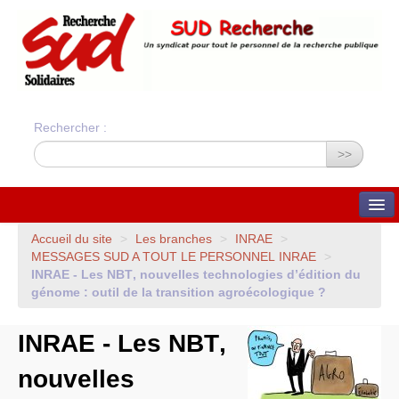
Rechercher :
>>
QUI SOMMES-NOUS ?
Accueil du site
>
Les branches
>
INRAE
>
MESSAGES
SUD
A
TOUT
LE
PERSONNEL
INRAE
>
Nos valeurs
INRAE
- Les
NBT
, nouvelles technologies d’édition du
Statuts du syndicat
Statuts et charte
génome : outil de la transition agroécologique ?
financière
Bilans financiers annuels
Orientations du syndicat
INRAE
- Les
NBT
,
Union Syndicale
Solidaires
nouvelles
ADHÉSION ET CONTACTS