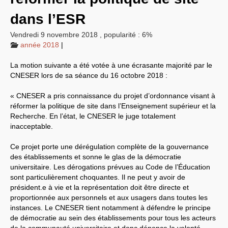
EXPRESSIONS SUD-RECH
dans l’
ESR
Année 2026
Année 2025
Vendredi 9 novembre 2018
,
popularité : 6%
Année 2024
année 2018
|
Année 2023
Motions d’actualité du
congrès 2023 à Sète
La motion suivante a été votée à une écrasante majorité par le
Année 2022
CNESER
lors de sa séance du 16 octobre 2018 :
Année 2021
Année 2020
«
CNESER
a pris connaissance du projet d’ordonnance visant à
Année 2019
Année 2018
réformer la politique de site dans l’Enseignement supérieur et la
Année 2017
Recherche. En l’état, le
CNESER
le juge totalement
Année 2016
inacceptable.
Année 2015
année 2014
Année 2013
Ce projet porte une dérégulation complète de la gouvernance
Année 2012
des établissements et sonne le glas de la démocratie
année 2011
universitaire. Les dérogations prévues au Code de l’Éducation
Année 2010
sont particulièrement choquantes. Il ne peut y avoir de
Année 2009
Année 2008
président.e à vie et la représentation doit être directe et
Année 2007
proportionnée aux personnels et aux usagers dans toutes les
Année 2006
instances. Le
CNESER
tient notamment à défendre le principe
Année 2005
de démocratie au sein des établissements pour tous les acteurs
Année 2004
Année 2003