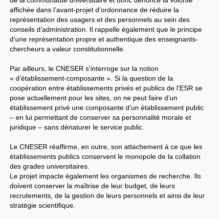
de la communauté universitaire et donc dénonce la volonté
affichée dans l’avant-projet d’ordonnance de réduire la
LES BRANCHES
représentation des usagers et des personnels au sein des
CNRS
-
INRIA
conseils d’administration. Il rappelle également que le principe
Archives diverses
d’une représentation propre et authentique des enseignants-
Archives temporaires
Affaires en cours ou pour
chercheurs a valeur constitutionnelle.
mémoire
Accès aux moyens
Par ailleurs, le
CNESER
s’interroge sur la notion
informatiques
« d’établissement-composante ». Si la question de la
Concours interne
DGG
coopération entre établissements privés et publics de l’
ESR
se
Evaluation des Ingénieurs
pose actuellement pour les sites, on ne peut faire d’un
et Techniciens
établissement privé une composante d’un établissement public
SIRHUS
- Dossier
– en lui permettant de conserver sa personnalité morale et
Carrière
Suppléments familial de
juridique – sans dénaturer le service public.
traitement
Plate-forme revendicative
Le
CNESER
réaffirme, en outre, son attachement à ce que les
Références, utilitaires,etc.
établissements publics conservent le monopole de la collation
SUD
-
RE
au
CNRS
Instances du
CNRS
des grades universitaires.
Archives
Le projet impacte également les organismes de recherche. Ils
CA
2009
doivent conserver la maîtrise de leur budget, de leurs
CCP
2008
recrutements, de la gestion de leurs personnels et ainsi de leur
CCP
2011
CoNRS 2008
stratégie scientifique.
CS
2010