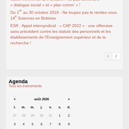
syndicat
« dialogue social » et « plan comm’ » !
L’ancienne rubrique de la
branche
IRSTEA
(ex-
er
Du 1
au 30 octobre 2018 - Ne loupez pas le rendez-vous
Cemagref)
e
14
Sciences en Bobines
IRSTEA
, 2018
IRSTEA
, 2017
ESR
: Appel intersyndical : «
CAP
2022 » : une offensive
IRSTEA
, 2016
sans précédent contre les statuts des personnels et les
IRSTEA
, 2015
établissements de l’Enseignement supérieur et de la
IRSTEA
, 2014
IRSTEA
, 2013
recherche !
Cemagref -
IRSTEA
, 2012
Cemagref, 2011
Cemagref, 2010
1
2
Cemagref, 2009
Cemagref, 2008
Mandat
CTPC
2006-2009
Archives (2003 - 2006)
Naissance, Elections
Agenda
PS
2004-2008
Tous les événements
CQ
2005-2008
labellisation Carnot
Budget - crédits labos
«
août 2026
»
Emploi
Doctorants
l.
m.
m.
j.
v.
s.
d.
Stagiaires
GIE
Editions
27
28
29
30
31
1
2
Action sociale
3
4
5
6
7
8
9
Inclassables