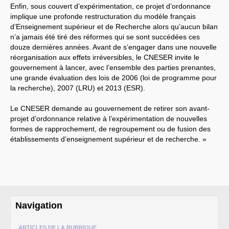
CT
2012
Enfin, sous couvert d’expérimentation, ce projet d’ordonnance
CT
2013 - 2014
implique une profonde restructuration du modèle français
C.S.
du
CNRS
2014
CA
2013
d’Enseignement supérieur et de Recherche alors qu’aucun bilan
CAP
2005
n’a jamais été tiré des réformes qui se sont succédées ces
CAP
2008
douze dernières années. Avant de s’engager dans une nouvelle
CAP
2011
réorganisation aux effets irréversibles, le
CNESER
invite le
CNSPH
Conseil d’administration :
gouvernement à lancer, avec l’ensemble des parties prenantes,
mandat 2017-2021
une grande évaluation des lois de 2006 (loi de programme pour
CSA
2026
la recherche), 2007 (
LRU
) et 2013 (
ESR
).
CT
2011 - 2014
CT
2015-2018
CT
-
CAP
-
CCP2014
Le
CNESER
demande au gouvernement de retirer son avant-
Sections du Comité
projet d’ordonnance relative à l’expérimentation de nouvelles
National de la Recherche
formes de rapprochement, de regroupement ou de fusion des
Scientifique - CoNRS
établissements d’enseignement supérieur et de recherche. »
L’actualité de la branche
Année 2025
Année 2024
Année 2023
Année 2022
Année 2021
Année 2020
Année 2019
Navigation
Année 2018
Année 2017
INRAE
ARTICLES DE LA RUBRIQUE