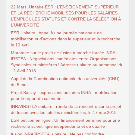
MESSAGES
SUD
A
TOUT
LE
PERSONNEL
INRAE
22 Mars, Unitaire
ESR
: L’
ENSEIGNEMENT
SUP
É
RIEUR
Dossier néonicotinoïdes
ET
LA
RECHERCHE
MOBILIS
ÉS
POUR
LES
SALAIRES
,
NGT
: nouveaux
OGM
L’
EMPLOI
,
LES
STATUTS
ET
CONTRE
LA
SÉLÉ
CTION
À
Panneaux
photovoltaïques
L’
UNIVERSIT
É
SUIVI
SUD
DES
ESR
Unitaire : Appel à une journée nationale de
INSTANCES
INRAE
mobilisation et d’actions dans le supérieur et la recherche
INRAE
2030
LPR
-
HCERES
le 10 avril
É
LECTIONS
2024
Moratoire sur le projet de fusion à marche forcée
INRA
-
ELECTIONS
2022
ELECTIONS
2020
IRSTEA
: Négociations immédiates entre Organisations
L’ancienne rubrique de la
Syndicales et ministères ! Adresse unitaire au personnel du
branche
INRA
12 Avril 2018
L’actualité
Les instances
Appel de la Coordination nationale des universités (
CNU
)
CA
du 5 mai
CAPN
-
CCPC
CAPN
-
CR
Projet Saclay : expressions unitaires
INRA
- mobilisation
CCHSCT
et CHSCTs
pour le report du calendrier
Conseils de gestion des
INRA
/
IRSTEA
unitaire : rendu de la rencontre sur le projet
départements
CT
de fusion avec les tutelles ministérielles, le 17 mai 2018
carrière
ESR
pétition en ligne : Un financement pérenne pour une
mobilité
Dossier
OGM
recherche scientifique indépendante et de qualité
Reconnaissance du
fusion
INRA
/
IRSTEA
, unitaire : Ne pas confondre