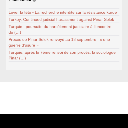
INRAE
Université de Bordeaux
Ile de France
Lever la tête • La recherche interdite sur la résistance kurde
Lyon
Turkey: Continued judicial harassment against Pınar Selek
Montpellier
Rennes
Turquie : poursuite du harcèlement judiciaire à l’encontre
COMMISSIONS ET RÉSEAUX
de (…)
Procès de Pinar Selek renvoyé au 18 septembre : « une
Précarité
Statut titulaire -
CAP
guerre d’usure »
Antifascsime et
Turquie: après le 7ème renvoi de son procès, la sociologue
antiracisme
Formation permanente
Pinar (…)
Recherche Société
Ecologie
Santé-travail
COVID
-19 : « Urgences,
responsabilités, vigilance
et droits »
Suivi de l’instance
F3SCT
MESR
(ex
CHSCT
)
EXPRESSIONS AUTRES
Année 2026
Année 2025
Année 2024
Année 2023
Année 2022