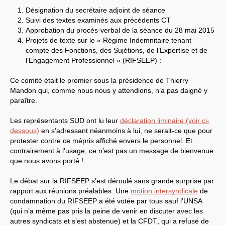
Désignation du secrétaire adjoint de séance
LES BRANCHES
Suivi des textes examinés aux précédents
CT
CNRS
-
INRIA
Approbation du procès-verbal de la séance du 28 mai 2015
Archives diverses
Projets de texte sur le « Régime Indemnitaire tenant
Archives temporaires
Affaires en cours ou pour
compte des Fonctions, des Sujétions, de l’Expertise et de
mémoire
l’Engagement Professionnel » (
RIFSEEP
) :
Accès aux moyens
informatiques
Ce comité était le premier sous la présidence de Thierry
Concours interne
DGG
Mandon qui, comme nous nous y attendions, n’a pas daigné y
Evaluation des Ingénieurs
paraître.
et Techniciens
SIRHUS
- Dossier
Les représentants
SUD
ont lu leur
déclaration liminaire (voir ci-
Carrière
Suppléments familial de
dessous)
en s’adressant néanmoins à lui, ne serait-ce que pour
traitement
protester contre ce mépris affiché envers le personnel. Et
Plate-forme revendicative
contrairement à l’usage, ce n’est pas un message de bienvenue
Références, utilitaires,etc.
que nous avons porté !
SUD
-
RE
au
CNRS
Instances du
CNRS
Archives
Le débat sur la
RIFSEEP
s’est déroulé sans grande surprise par
CA
2009
rapport aux réunions préalables. Une
motion intersyndicale
de
CCP
2008
condamnation du
RIFSEEP
a été votée par tous sauf l’
UNSA
CCP
2011
CoNRS 2008
(qui n’a même pas pris la peine de venir en discuter avec les
CS
2010
autres syndicats et s’est abstenue) et la
CFDT
, qui a refusé de