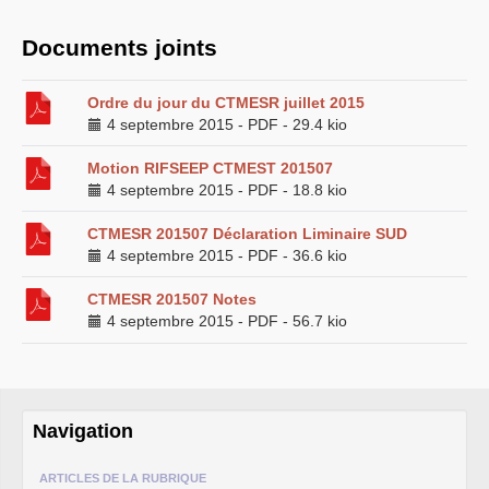
MESSAGES
SUD
A
TOUT
LE
PERSONNEL
INRAE
Dossier néonicotinoïdes
Documents joints
NGT
: nouveaux
OGM
Panneaux
photovoltaïques
Ordre du jour du
CTMESR
juillet 2015
SUIVI
SUD
DES
INSTANCES
4 septembre 2015
INRAE
-
PDF
-
29.4 kio
INRAE
2030
LPR
-
HCERES
Motion
RIFSEEP
CTMEST
201507
É
LECTIONS
2024
4 septembre 2015
-
PDF
-
18.8 kio
ELECTIONS
2022
ELECTIONS
2020
L’ancienne rubrique de la
CTMESR 201507 Déclaration Liminaire
SUD
branche
INRA
4 septembre 2015
-
PDF
-
36.6 kio
L’actualité
Les instances
CTMESR 201507 Notes
CA
CAPN
-
CCPC
4 septembre 2015
-
PDF
-
56.7 kio
CAPN
-
CR
CCHSCT
et CHSCTs
Conseils de gestion des
départements
CT
carrière
Navigation
mobilité
Dossier
OGM
Reconnaissance du
ARTICLES DE LA RUBRIQUE