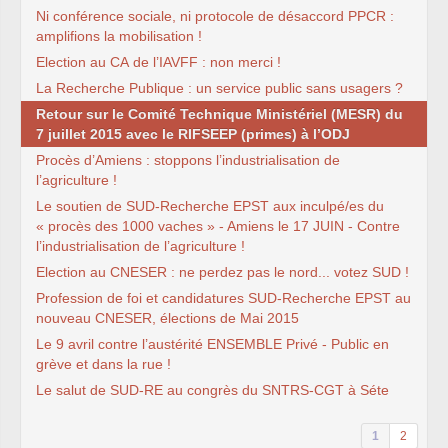
syndicat
Ni conférence sociale, ni protocole de désaccord
PPCR
:
L’ancienne rubrique de la
branche
IRSTEA
(ex-
amplifions la mobilisation !
Cemagref)
Election au
CA
de l’
IAVFF
: non merci !
IRSTEA
, 2018
IRSTEA
, 2017
La Recherche Publique : un service public sans usagers ?
IRSTEA
, 2016
Retour sur le Comité Technique Ministériel (
IRSTEA
, 2015
MESR
) du
IRSTEA
, 2014
7 juillet 2015 avec le
RIFSEEP
(primes) à l’
ODJ
IRSTEA
, 2013
Procès d’Amiens : stoppons l’industrialisation de
Cemagref -
IRSTEA
, 2012
Cemagref, 2011
l’agriculture !
Cemagref, 2010
Le soutien de
SUD
-Recherche
EPST
aux inculpé/es du
Cemagref, 2009
« procès des 1000 vaches » - Amiens le 17
Cemagref, 2008
JUIN
- Contre
Mandat
CTPC
2006-2009
l’industrialisation de l’agriculture !
Archives (2003 - 2006)
Election au
CNESER
: ne perdez pas le nord... votez
SUD
!
Naissance, Elections
PS
2004-2008
Profession de foi et candidatures
SUD
-Recherche
EPST
au
CQ
2005-2008
nouveau
CNESER
, élections de Mai 2015
labellisation Carnot
Budget - crédits labos
Le 9 avril contre l’austérité
ENSEMBLE
Privé - Public en
Emploi
grève et dans la rue !
Doctorants
Stagiaires
Le salut de
SUD
-
RE
au congrès du
SNTRS
-
CGT
à Séte
GIE
Editions
Action sociale
Inclassables
1
2