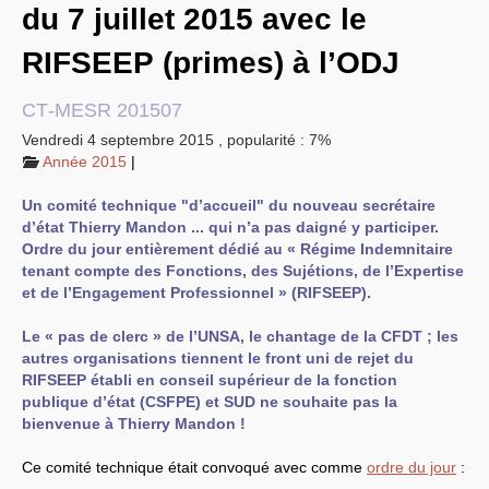
du 7 juillet 2015 avec le
EXPRESSIONS SUD-RECH
Année 2026
RIFSEEP
(primes) à l’
ODJ
Année 2025
Année 2024
Année 2023
CT
-
MESR
201507
Motions d’actualité du
congrès 2023 à Sète
Vendredi 4 septembre 2015
,
popularité : 7%
Année 2022
Année 2015
|
Année 2021
Année 2020
Un comité technique "d’accueil" du nouveau secrétaire
Année 2019
Année 2018
d’état Thierry Mandon ... qui n’a pas daigné y participer.
Année 2017
Ordre du jour entièrement dédié au « Régime Indemnitaire
Année 2016
tenant compte des Fonctions, des Sujétions, de l’Expertise
Année 2015
et de l’Engagement Professionnel » (
RIFSEEP
).
année 2014
Année 2013
Année 2012
Le « pas de clerc » de l’
UNSA
, le chantage de la
CFDT
; les
année 2011
autres organisations tiennent le front uni de rejet du
Année 2010
RIFSEEP
établi en conseil supérieur de la fonction
Année 2009
Année 2008
publique d’état (
CSFPE
) et
SUD
ne souhaite pas la
Année 2007
bienvenue à Thierry Mandon !
Année 2006
Année 2005
Ce comité technique était convoqué avec comme
ordre du jour
:
Année 2004
Année 2003