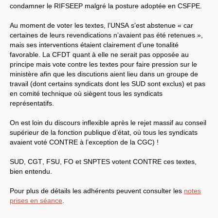
CT
2012
condamner le
RIFSEEP
malgré la posture adoptée en
CSFPE
.
CT
2013 - 2014
C.S.
du
CNRS
2014
CA
2013
Au moment de voter les textes, l’
UNSA
s’est abstenue « car
CAP
2005
certaines de leurs revendications n’avaient pas été retenues »,
CAP
2008
mais ses interventions étaient clairement d’une tonalité
CAP
2011
favorable. La
CFDT
quant à elle ne serait pas opposée au
CNSPH
Conseil d’administration :
principe mais vote contre les textes pour faire pression sur le
mandat 2017-2021
ministère afin que les discutions aient lieu dans un groupe de
CSA
2026
travail (dont certains syndicats dont les
SUD
sont exclus) et pas
CT
2011 - 2014
en comité technique où siègent tous les syndicats
CT
2015-2018
CT
-
CAP
-
CCP2014
représentatifs.
Sections du Comité
National de la Recherche
On est loin du discours inflexible après le rejet massif au conseil
Scientifique - CoNRS
supérieur de la fonction publique d’état, où tous les syndicats
L’actualité de la branche
Année 2025
avaient voté
CONTRE
à l’exception de la
CGC
) !
Année 2024
Année 2023
SUD
,
CGT
,
FSU
,
FO
et
SNPTES
votent
CONTRE
ces textes,
Année 2022
bien entendu.
Année 2021
Année 2020
Année 2019
Pour plus de détails les adhérents peuvent consulter les
notes
Année 2018
prises en séance
.
Année 2017
INRAE